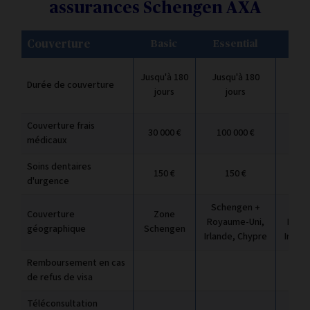
assurances Schengen AXA
Couverture
Basic
Essential
Pr
Jusqu'à 180
Jusqu'à 180
Jusq
Durée de couverture
jours
jours
j
Couverture frais
30 000 €
100 000 €
2 00
médicaux
Soins dentaires
150 €
150 €
1
d'urgence
Schengen +
Sch
Couverture
Zone
Royaume-Uni,
Roya
géographique
Schengen
Irlande, Chypre
Irland
Remboursement en cas
de refus de visa
Téléconsultation