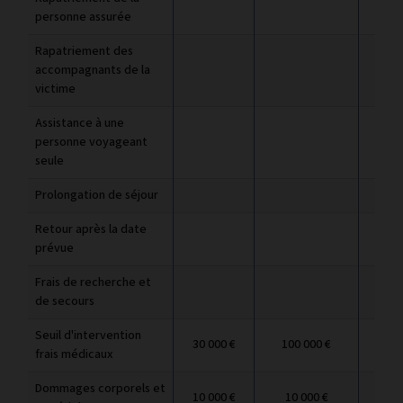
personne assurée
Rapatriement des
accompagnants de la
victime
Assistance à une
personne voyageant
seule
Prolongation de séjour
Retour après la date
prévue
Frais de recherche et
de secours
Seuil d'intervention
30 000 €
100 000 €
100
frais médicaux
Dommages corporels et
10 000 €
10 000 €
10