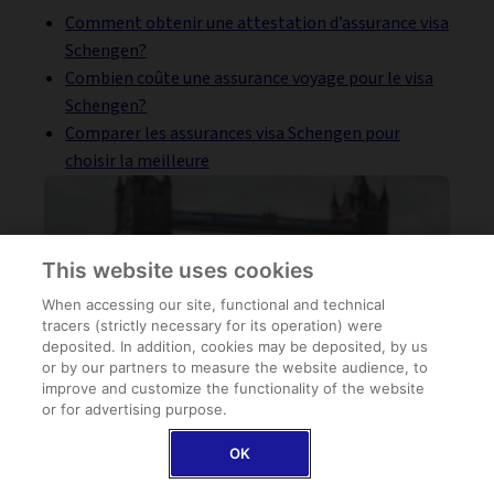
Comment obtenir une attestation d’assurance visa
Schengen?
Combien coûte une assurance voyage pour le visa
Schengen?
Comparer les assurances visa Schengen pour
choisir la meilleure
This website uses cookies
When accessing our site, functional and technical
tracers (strictly necessary for its operation) were
deposited. In addition, cookies may be deposited, by us
or by our partners to measure the website audience, to
improve and customize the functionality of the website
or for advertising purpose.
OK