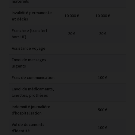
matériels
Invalidité permanente
10 000 €
10 000 €
10
et décès
Franchise (transfert
20 €
20 €
hors UE)
Assistance voyage
Envoi de messages
urgents
Frais de communication
100 €
1
Envoi de médicaments,
lunettes, prothèses
Indemnité journalière
500 €
5
d'hospitalisation
Vol de documents
100 €
1
d'identité