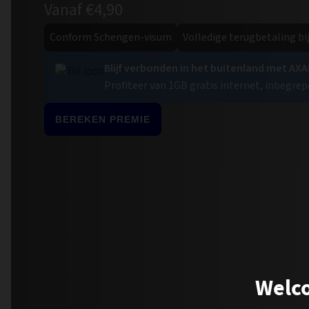
Vanaf €4,90
Conform Schengen-visum
Volledige terugbetaling b
Blijf verbonden in het buitenland met AXA
Profiteer van 1GB gratis internet, inbegrepe
BEREKEN PREMIE
Welco