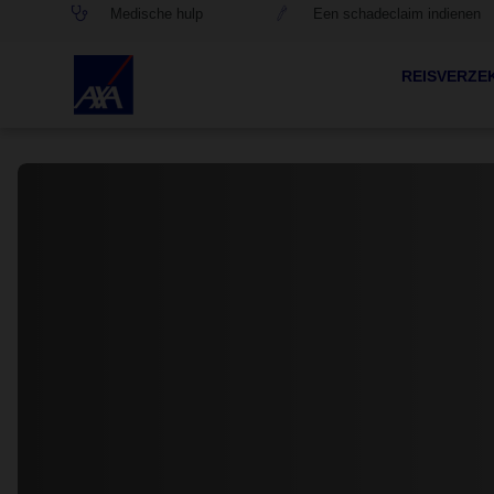
Medische hulp
Een schadeclaim indienen
REISVERZE