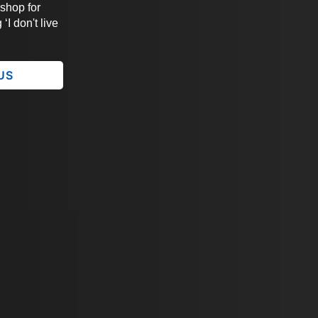
 shop for
‘I don't live
 US