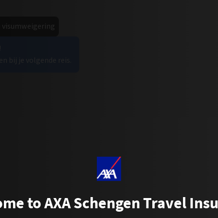
ij visumweigering
!
n bij je volgende reis.
me to AXA Schengen Travel Ins