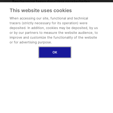
Bescherming tegen dagelijkse onzekerheden
tijdens jouw reis
This website uses cookies
When accessing our site, functional and technical
tracers (strictly necessary for its operation) were
deposited. In addition, cookies may be deposited, by us
or by our partners to measure the website audience, to
improve and customize the functionality of the website
or for advertising purpose.
OK
Overlijdens- en
invaliditeitsverzekering
Bij een ernstig ongeval zorgen wij van A tot Z voor
jou