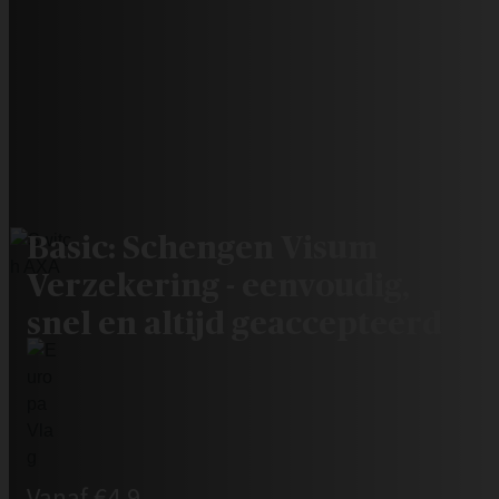
Basic: Schengen Visum
Verzekering - eenvoudig,
snel en altijd geaccepteerd
Vanaf €4,9