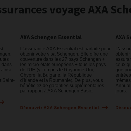
ssurances voyage AXA Sc
AXA Schengen Essential
AXA S
st
L'assurance AXA Essential est parfaite pour
L'assur
engen.
obtenir votre visa Schengen. Elle offre une
obtenir
outes
couverture dans les 27 pays Schengen +
assuran
e dans
les micro-états européens + tous les pays
ceux qu
 ainsi
de l'UE (y compris le Royaume-Uni,
que pou
Chypre, la Bulgarie, la République
entrées
t Saint-
d'Irlande et la Roumanie). De plus, vous
mêmes 
bénéficiez de garanties supplémentaires
Annual 
par rapport à AXA Schengen Basic.
jours.
Découvrir AXA Schengen Essential
Découv