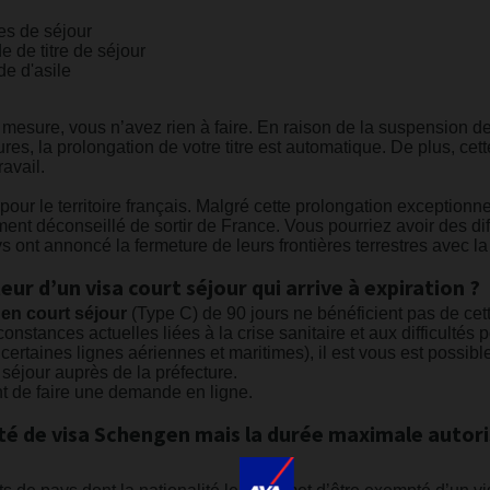
res de séjour
 de titre de séjour
de d'asile
 mesure, vous n’avez rien à faire. En raison de la suspension 
tures, la prolongation de votre titre est automatique. De plus, 
ravail.
our le territoire français. Malgré cette prolongation exceptionne
tement déconseillé de sortir de France. Vous pourriez avoir des di
ays ont annoncé la fermeture de leurs frontières terrestres avec l
teur d’un visa court séjour qui arrive à expiration ?
en court séjour
(Type C) de 90 jours ne bénéficient pas de ce
rconstances actuelles liées à la crise sanitaire et aux difficultés 
ertaines lignes aériennes et maritimes), il est vous est possi
 séjour auprès de la préfecture.
t de faire une demande en ligne.
mpté de visa Schengen mais la durée maximale autor