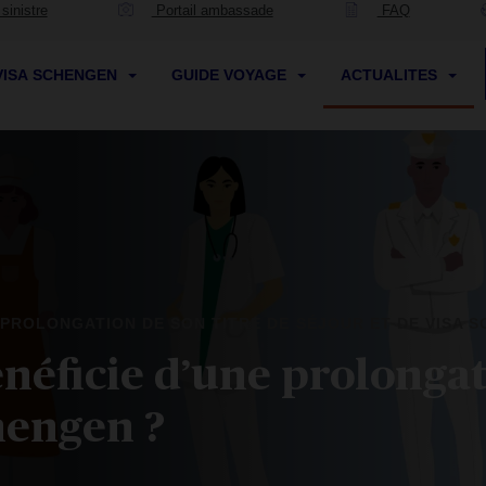
sinistre
Portail ambassade
FAQ
VISA SCHENGEN
GUIDE VOYAGE
ACTUALITES
 PROLONGATION DE SON TITRE DE SÉJOUR ET DE VISA 
énéficie d’une prolongat
chengen ?