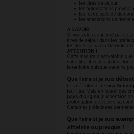
les titres de séjour
les autorisations provisoi
les récépissés de demande
les attestations de deman
A SAVOIR
Si vous êtes concerné par cette
titres de séjour dans les préfec
les droits sociaux et le droit au t
ATTENTION !
Cette mesure n’est valable que p
votre titre, il vous est donc for
le territoire puisque certains p
Que faire si je suis déten
Les détenteurs de
visa Scheng
leur titre. Mais en raison des ci
pays d’origine
(suspension de c
prolongation de votre visa court
Certaines préfectures permetten
Que faire si je suis exe
atteinte ou presque ?