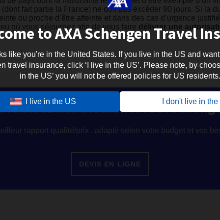
s de pays dont la nationalité leur permet d’être exempté d’un 
dont fait partie la France) ne doit pas excéder 90 jours. Si la 
inte ou proche d’être atteinte et dans des cas d’urgence justif
come to AXA Schengen Travel In
lieu où vous séjournez afin de vous faire
délivrer une autorisat
oks like you're in the United States. If you live in the US and want
travel insurance, click ‘I live in the US’. Please note, by choosi
in the US’ you will not be offered policies for US residents
I live in the US
I don't live in th
écouvrez nos assurance AXA Scheng
illeur rapport qualité/prix , adapté selon votre budget et vos b
DEVIS EN LIGNE