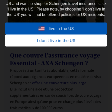
US and want to shop for Schengen travel insurance, click
‘I live in the US’. Please note, by choosing ‘I don't live in
the US’ you will not be offered policies for US residents.
I live in the US
I don't live in the US
Que couvre l’assurance voyage
Essential – AXA Schengen ?
Proposée à un tarif très abordable, cette formule
répond aux exigences européennes en matière de visa
Schengen et
offre une couverture plus large.
Elle inclut une aide et une protection
supplémentaires en cas de soucis lors de votre voyage
en Europe ainsi qu’une prise en charge plus élevée des
frais médicaux de 100.000 euros.