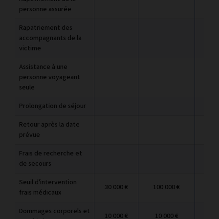
personne assurée
Rapatriement des
accompagnants de la
victime
Assistance à une
personne voyageant
seule
Prolongation de séjour
Retour après la date
prévue
Frais de recherche et
de secours
Seuil d'intervention
30 000 €
100 000 €
100
frais médicaux
Dommages corporels et
10 000 €
10 000 €
10