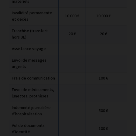
matériels
Invalidité permanente
10 000 €
10 000 €
10
et décès
Franchise (transfert
20 €
20 €
hors UE)
Assistance voyage
Envoi de messages
urgents
Frais de communication
100 €
1
Envoi de médicaments,
lunettes, prothèses
Indemnité journalière
500 €
5
d'hospitalisation
Vol de documents
100 €
1
d'identité