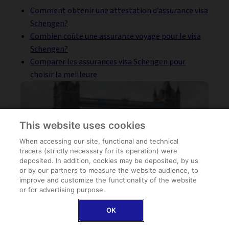
Comment obtenir une attestation d’assurance visa
Schengen?
Combien coûte une assurance voyage pour le visa
Schengen?
Comparer les assurances visa Schengen pour
choisir la meilleure
This website uses cookies
When accessing our site, functional and technical
tracers (strictly necessary for its operation) were
deposited. In addition, cookies may be deposited, by us
or by our partners to measure the website audience, to
improve and customize the functionality of the website
or for advertising purpose.
OK