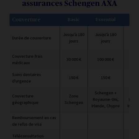
assurances Schengen AXA
Couverture
Basic
Essential
Pr
Jusqu'à 180
Jusqu'à 180
Jusq
Durée de couverture
jours
jours
j
Couverture frais
30 000 €
100 000 €
2 00
médicaux
Soins dentaires
150 €
150 €
1
d'urgence
Schengen +
Sch
Couverture
Zone
Royaume-Uni,
Roya
géographique
Schengen
Irlande, Chypre
Irland
Remboursement en cas
de refus de visa
Téléconsultation