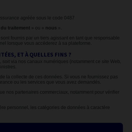
assurance agréée sous le code 0487
 du traitement
» ou «
nous
».
 sont fournis par un tiers agissant en tant que responsable
nnel lorsque vous accéderez à sa plateforme.
ÉES, ET À QUELLES FINS ?
t, soit via nos canaux numériques (notamment ce site Web,
nistres.
e la collecte de ces données. Si vous ne fournissez pas
surance ou les services que vous avez demandés.
que nos partenaires commerciaux, notamment pour vérifier
ère personnel, les catégories de données à caractère