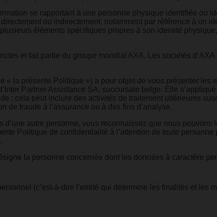
rmation se rapportant à une personne physique identifiée ou ide
, directement ou indirectement, notamment par référence à un iden
ou plusieurs éléments spécifiques propres à son identité physiq
nctes et fait partie du groupe mondial AXA. Les sociétés d’AXA
e « la présente Politique ») a pour objet de vous présenter les
Inter Partner Assistance SA, succursale belge. Elle s’appliqu
; cela peut inclure des activités de traitement ultérieures sus
n de fraude à l’assurance ou à des fins d’analyse.
es d’une autre personne, vous reconnaissez que nous pouvons l
ésente Politique de confidentialité à l’attention de toute person
.
désigne la personne concernée dont les données à caractère pers
sonnel (c’est-à-dire l’entité qui détermine les finalités et les