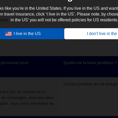
oks like you're in the United States. If you live in the US and want
travel insurance, click ‘I live in the US’. Please note, by choosi
anté)
in the US’ you will not be offered policies for US residents
pouvez nous communiquer
I live in the US
I don't live in th
 personnel pour
Quelle est la base juridique ?
La base juridique de cet enregi
à des fins de contrôle de la
s de réclamation, ainsi que dans
ruption. Vous serez informé(e) de