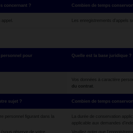
us concernant ?
Combien de temps conservons
 appel.
Les enregistrements d'appels 
 personnel pour
Quelle est la base juridique ?
Vos données à caractère personn
du contrat
.
tre sujet ?
Combien de temps conservons
re personnel figurant dans la
La durée de conservation appli
applicable aux demandes d'ind
l (sous réserve de votre
Veuillez noter que l'enregistre