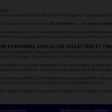
gique
ses sous le numéro 0415.591.055, RPM Bruxelles Compagnie d’
 Politique sous les termes «
AXA Partners
», «
le responsable
ns votre police, les services de téléconsultation internationale
manière dont ce prestataire traite vos données à caractère perso
RE PERSONNEL SONT-ELLES COLLECTÉES ET TRAIT
nt essentiellement celles que vous nous fournissez directemen
es ou d’échanges par e-mail avec notre équipe de gestion des si
os données à caractère personnel vous sera indiqué au moment d
urrions ne pas être en mesure de vous fournir les polices d’as
oncernant auprès d’autres personnes ou organisations, telles 
e tiers qui nous aident à enquêter sur d’éventuelles fraudes.
lités pour lesquelles nous pouvons traiter vos données à caract
 personnel pour
Quelle est la base juridique ?