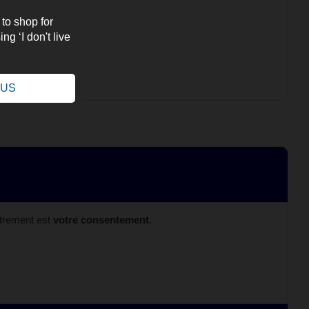
 to shop for
ng ‘I don't live
.
e US
strement est
votre consentement
.