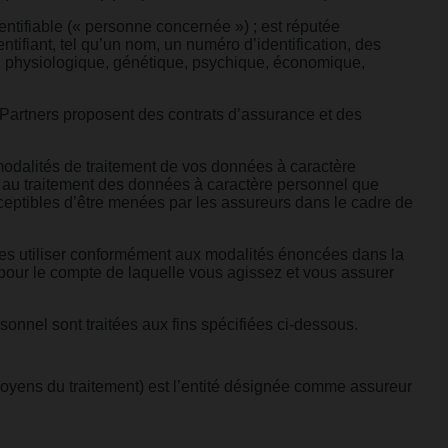
ntifiable (« personne concernée ») ; est réputée
tifiant, tel qu’un nom, un numéro d’identification, des
ue, physiologique, génétique, psychique, économique,
 Partners proposent des contrats d’assurance et des
 modalités de traitement de vos données à caractère
e au traitement des données à caractère personnel que
ceptibles d’être menées par les assureurs dans le cadre de
es utiliser conformément aux modalités énoncées dans la
ne pour le compte de laquelle vous agissez et vous assurer
onnel sont traitées aux fins spécifiées ci-dessous.
 moyens du traitement) est l’entité désignée comme assureur