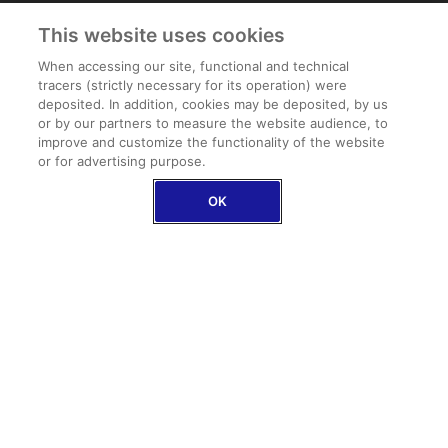
This website uses cookies
When accessing our site, functional and technical
tracers (strictly necessary for its operation) were
deposited. In addition, cookies may be deposited, by us
or by our partners to measure the website audience, to
improve and customize the functionality of the website
or for advertising purpose.
Protection des bagages jusqu’à 2.500 €
Couverture complète : vol, perte, dommages et
OK
retard
DÉCOUVRIR NOS COUVERTURES
À qui s’adresse l’assurance
Premium d’AXA Schengen ?
- Vous voulez une couverture « tout inclus pour
aucun risque » avec une prise en charge maximale –