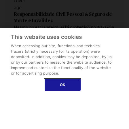
Responsabilidade Civil Pessoal & Seguro de
Morte e Invalidez
Mesmo no estrangeiro, está protegido no dia-a-dia
e em emergências
This website uses cookies
When accessing our site, functional and technical
tracers (strictly necessary for its operation) were
deposited. In addition, cookies may be deposited, by us
or by our partners to measure the website audience, to
improve and customize the functionality of the website
or for advertising purpose.
OK
Assistência Familiar
Em caso de repatriamento, também cuidamos dos
seus entes queridos