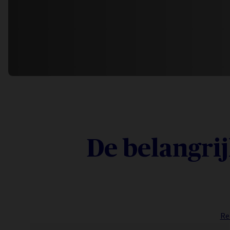
De belangri
Re