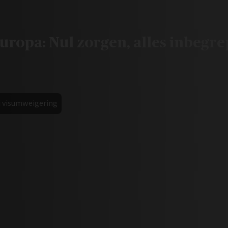
ropa: Nul zorgen, alles inbegre
ij visumweigering