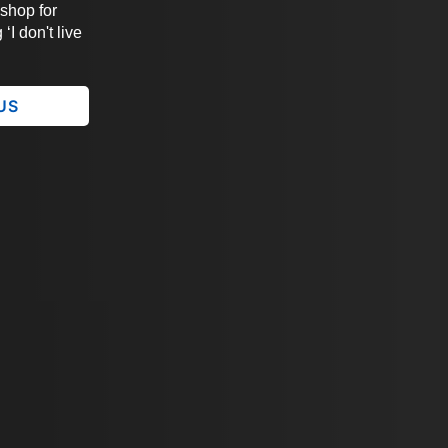
 shop for
‘I don't live
 US