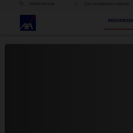
Medische hulp
Een schadeclaim indienen
REISVERZE