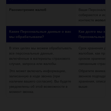
Рассмотрение жалоб
Ваши Персональны
собираются и испо
контексте
исполне
Какие Персональные данные о вас
Как долго мы хра
мы обрабатываем?
Персональные да
В этих целях мы можем обрабатывать
Срок хранения дан
все персональные данные,
жалобам, как прави
включённые в материалы страхового
сроком хранения, 
случая, запроса или жалобы.
связанным страхов
Это может включать информацию,
Обратите внимание,
записанную в ходе звонка (при
звонков подпадает 
наличии вашего согласия). Вы будете
хранения, описанны
уведомлены об этой возможности в
выше.
момент звонка.