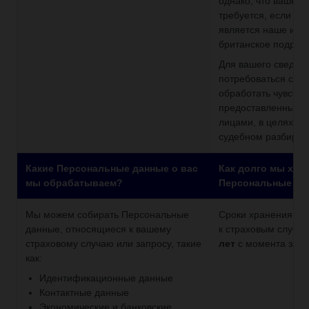
однако, что ваше я
требуется, если К
является наше исп
британское подраз
Для вашего сведен
потребоваться сохр
обработать чувств
предоставленные в
лицами, в целях за
судебном разбират
Какие Персональные данные о вас
Как долго мы хра
мы обрабатываем?
Персональные да
Мы можем собирать Персональные
Сроки хранения да
данные, относящиеся к вашему
к страховым случа
страховому случаю или запросу, такие
лет
с момента закр
как:
Идентификационные данные
Контактные данные
Экономические и банковские