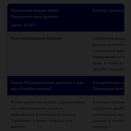
Зачем нам нужны ваши
Каково правовое
Персональные данные
(цель № 5)?
Урегулирование споров
Обработка ваших п
данных в контексте
обоснована
нашим
интересом
в отста
прав, а также в пр
защите правовых т
Какие Персональные данные о вас
Как долго мы хра
мы обрабатываем?
Персональные да
В этих целях мы можем обрабатывать
В случае наличия с
все персональные данные,
судебного разбира
включённые в материалы полиса,
необходимо хранит
страхового случая, запроса или
данные в течение 
жалобы.
периода.