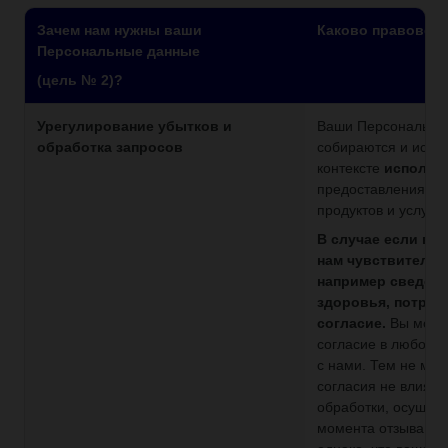
Зачем нам нужны ваши
Каково правовое
Персональные данные
(цель № 2)?
Урегулирование убытков и
Ваши Персональны
обработка запросов
собираются и испо
контексте
исполне
предоставления ва
продуктов и услуг.
В случае если вы
нам чувствитель
например сведени
здоровья, потреб
согласие.
Вы может
согласие в любое в
с нами. Тем не мен
согласия не влияет
обработки, осущес
момента отзыва. О