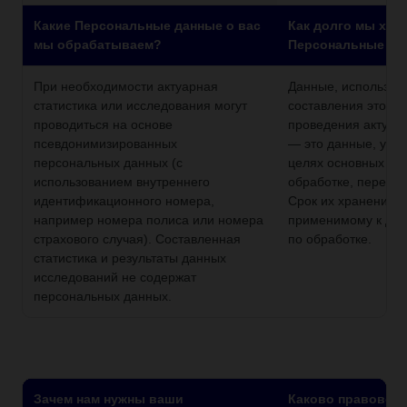
Какие Персональные данные о вас
Как долго мы хра
мы обрабатываем?
Персональные да
При необходимости актуарная
Данные, используе
статистика или исследования могут
составления этой с
проводиться на основе
проведения актуар
псевдонимизированных
— это данные, уже
персональных данных (с
целях основных оп
использованием внутреннего
обработке, перечи
идентификационного номера,
Срок их хранения с
например номера полиса или номера
применимому к да
страхового случая). Составленная
по обработке.
статистика и результаты данных
исследований не содержат
персональных данных.
Зачем нам нужны ваши
Каково правовое