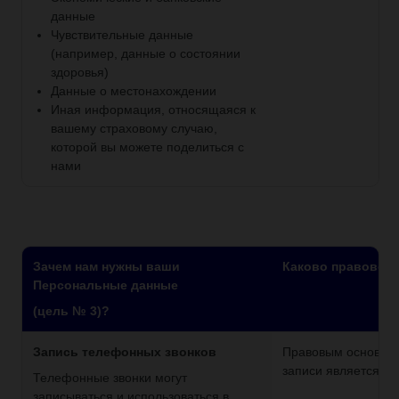
данные
Чувствительные данные
(например, данные о состоянии
здоровья)
Данные о местонахождении
Иная информация, относящаяся к
вашему страховому случаю,
которой вы можете поделиться с
нами
Зачем нам нужны ваши
Каково правовое
Персональные данные
(цель № 3)?
Запись телефонных звонков
Правовым основани
записи является
ва
Телефонные звонки могут
записываться и использоваться в