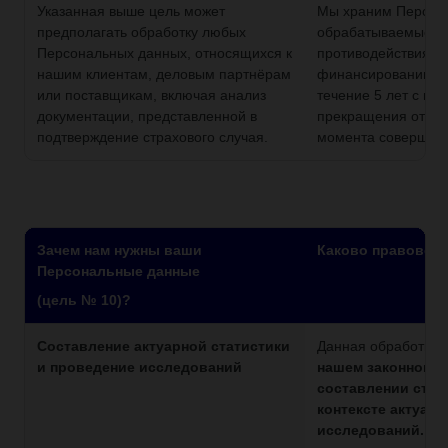
Указанная выше цель может
Мы храним Персон
предполагать обработку любых
обрабатываемые в 
Персональных данных, относящихся к
противодействия о
нашим клиентам, деловым партнёрам
финансированию те
или поставщикам, включая анализ
течение 5 лет с мо
документации, представленной в
прекращения отнош
подтверждение страхового случая.
момента совершени
Зачем нам нужны ваши
Каково правовое
Персональные данные
(цель № 10)?
Составление актуарной статистики
Данная обработка 
и проведение исследований
нашем законном и
составлении стат
контексте актуар
исследований.