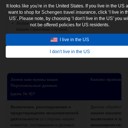
Ваши ответы на опрос
It looks like you're in the United States. If you live in the US 
Внутренний идентификационный
want to shop for Schengen travel insurance, click ‘I live in t
номер
US’. Please note, by choosing ‘I don't live in the US’ you wi
Любая информация, связанная с
not be offered policies for US residents.
вашим страховым случаем,
которая может помочь нам понять
I live in the US
контекст вашей удовлетворённости
или неудовлетворённости
I don't live in the US
Зачем нам нужны ваши
Каково правовое
Персональные данные
(цель № 8)?
Выявление, расследование и
Данная обработка 
предотвращение мошеннической
нашем законном и
деятельности
со стороны наших
выявлении и пре
клиентов, поставщиков и деловых
мошенничества
.