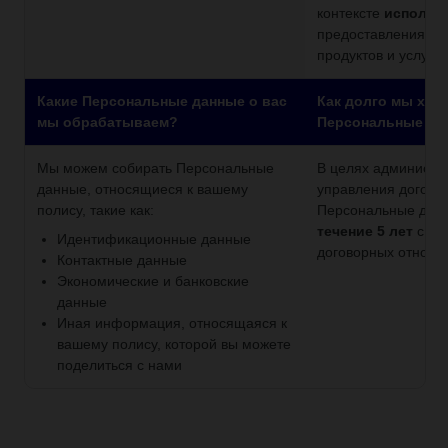
контексте
исполне
предоставления ва
продуктов и услуг.
Какие Персональные данные о вас
Как долго мы хра
мы обрабатываем?
Персональные да
Мы можем собирать Персональные
В целях администр
данные, относящиеся к вашему
управления догово
полису, такие как:
Персональные дан
течение 5 лет
с мо
Идентификационные данные
договорных отноше
Контактные данные
Экономические и банковские
данные
Иная информация, относящаяся к
вашему полису, которой вы можете
поделиться с нами