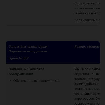
Срок хранения исчи
момента закрытия 
истечения всех сро
Срок хранения сос
Зачем нам нужны ваши
Каково правовое
Персональные данные
(цель № 6)?
Повышение качества
Мы имеем
законны
обслуживания
обучении наших со
постоянного улучш
Обучение наших сотрудников
взаимодействия с в
целях, в прослуши
состоявшихся межд
переговоров. Вмест
звонков может осущ