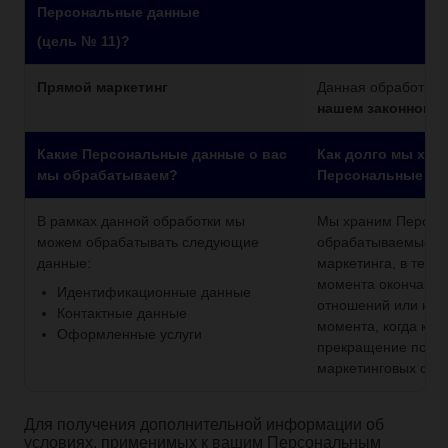
Персональные данные
(цель № 11)?
Прямой маркетинг
Данная обработка 
нашем законном и
Какие Персональные данные о вас
Как долго мы хра
мы обрабатываем?
Персональные да
В рамках данной обработки мы
Мы храним Персон
можем обрабатывать следующие
обрабатываемые в 
данные:
маркетинга, в течен
момента окончания
Идентификационные данные
отношений или неп
Контактные данные
момента, когда кли
Оформленные услуги
прекращение полу
маркетинговых соо
Для получения дополнительной информации об
условиях, применимых к вашим Персональным