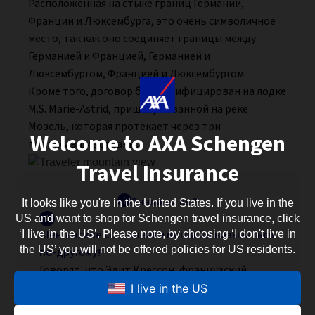
Расположенная на стыке границ Германии,
Франции и Люксембурга, это очень символичное
место, так как оно соединяет границы между
Германией и Францией, Германией и
Люксембургом, Францией и Люксембургом.
Кроме того, договор был ратифицирован на лодке
M.S. Marie-Astrid, пришвартованной на реке
Мозель, которая протекает через три
Welcome to AXA Schengen
подписавшие страны.
Travel Insurance
Знали ли вы?
It looks like you're in the United States. If you live in the
US and want to shop for Schengen travel insurance, click
Шенгенские соглашения могли бы называться
‘I live in the US’. Please note, by choosing ‘I don't live in
the US’ you will not be offered policies for US residents.
по-другому!
Говорят, что Эдит Крессон, французский
министр по европейским делам в то время
I live in the US
(май 1988 — октябрь 1990), спросила Робера