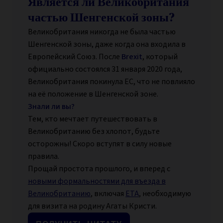
Является ли Великобритания
частью Шенгенской зоны?
Великобритания никогда не была частью
Шенгенской зоны, даже когда она входила в
Европейский Союз. После
Brexit
, который
официально состоялся 31 января 2020 года,
Великобритания покинула ЕС, что не повлияло
на её положение в Шенгенской зоне.
Знали ли вы?
Тем, кто мечтает путешествовать в
Великобританию без хлопот, будьте
осторожны! Скоро вступят в силу новые
правила.
Прощай простота прошлого, и вперед с
новыми формальностями для въезда в
Великобританию
, включая
ETA
, необходимую
для визита на родину Агаты Кристи.