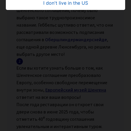
I don't live in the US
Геббельса, люксембургского подписанта
Шенгенского соглашения, почему было
выбрано такое труднопроизносимое
название. Геббельс шутливо ответил, что они
рассматривали возможность подписания
соглашения в
Обершлиндермандерсхейде
,
еще одной деревне Люксембурга, но решили
выбрать другое место!
Если вы хотите узнать больше о том, как
Шенгенское соглашение преобразовало
Европу, особенно свободное перемещение
внутри зоны,
Европейский музей Шенгена
ответит на все ваши вопросы!
После года реставрации он откроет свои
двери снова в июне 2025 года, чтобы
е
отметить 40
годовщину соглашения
увлекательным и интерактивным туром.