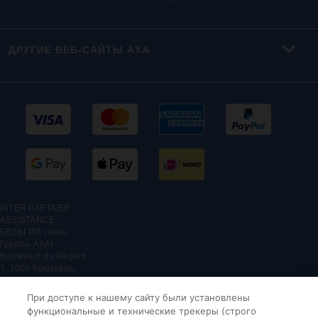
ДРУГИЕ ВЕБ-САЙТЫ AXA
INTER PARTNER
ASSISTANCE
БЕЛЬГИЯ (член
Группы AXA) -
Boulevard du Régent
7, 1000 Брюссель,
Бельгия -
Бельгийский филиал
При доступе к нашему сайту были установлены
INTER PARTNER
функциональные и технические трекеры (строго
ASSISTANCE SA,