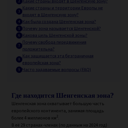
Какие страны входят в Шенгенскую зону?
Какие страны и территории Европы не
входят в Шенгенскую зону?
Как была создана Шенгенская зона?
Почему зона называется Шенгенской?
Какова цель Шенгенской зоны?
Почему свобода передвижения
положительна?
Как защищается эта безграничная
европейская зона?
Часто задаваемые вопросы (FAQ)
Где находится Шенгенская зона?
Шенгенская зона охватывает большую часть
европейского континента, занимая площадь
2
более 4 миллионов км
.
В её 29 странах-членах (по данным на 2024 год)