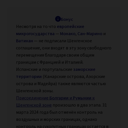
Бонус
Несмотря на то что
европейские
микрогосударства
—
Монако
,
Сан-Марино
и
Ватикан
— не подписали Шенгенское
соглашение, они входят в эту зону свободного
перемещения благодаря своим общим
границам с Францией и Италией.
Испанские и португальские
заморские
территории
(Канарские острова, Азорские
острова и Мадейра) также являются частью
Шенгенской зоны.
Присоединение
Болгарии
и
Румынии
к
Шенгенской зоне
произошло в два этапа. 31
марта 2024 года был отменён контроль на
воздушных и морских границах, однако
контроль на сухопутных границах остаётся в