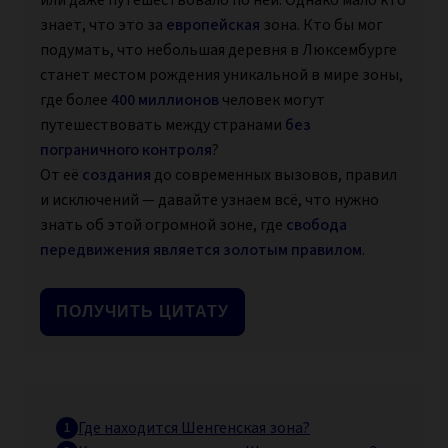
или даже путешествовало по ней. Однако мало кто
знает, что это за
европейская
зона. Кто бы мог
подумать, что небольшая деревня в Люксембурге
станет местом рождения уникальной в мире зоны,
где более
400 миллионов
человек могут
путешествовать между странами
без
пограничного контроля
?
От её
создания
до современных вызовов, правил
и исключений — давайте узнаем всё, что нужно
знать об этой огромной зоне, где
свобода
передвижения является золотым правилом
.
ПОЛУЧИТЬ ЦИТАТУ
Где находится Шенгенская зона?