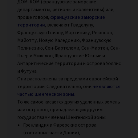
ДОМ-КОМ (французские заморские
департаменты, регионы и коллективы) или,
проще говоря,
французские заморские
территории
, включают Гваделупу,
Французскую Гвиану, Мартинику, Реюньон,
Майотту, Новую Каледонию, Французскую
Полинезию, Сен-Бартелеми, Сен-Мартен, Сен-
Пьер и Микелон, Французские Южные и
Антарктические территории и острова Уоллис
и Футуна.
Они расположены за пределами европейской
территории. Следовательно, они
не являются
частью Шенгенской зоны.
То же самое касается других удаленных земель
или островов, принадлежащих другим
государствам-членам Шенгенской зоны:
Гренландия и Фарерские острова
(составные части Дании),