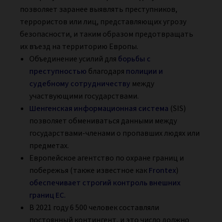
позволяет заранее выявлять преступников,
террористов или лиц, представляющих угрозу
безопасности, и таким образом предотвращать
их въезд на территорию Европы.
Объединение усилий для
борьбы с
преступностью
благодаря
полиции и
судебному сотрудничеству
между
участвующими государствами.
Шенгенская информационная система
(SIS)
позволяет обмениваться данными между
государствами-членами о пропавших людях или
предметах.
Европейское агентство по охране границ и
побережья (также известное как
Frontex
)
обеспечивает строгий контроль внешних
границ ЕС.
В 2021 году 6 500 человек составляли
постоянный контингент, и это число должно