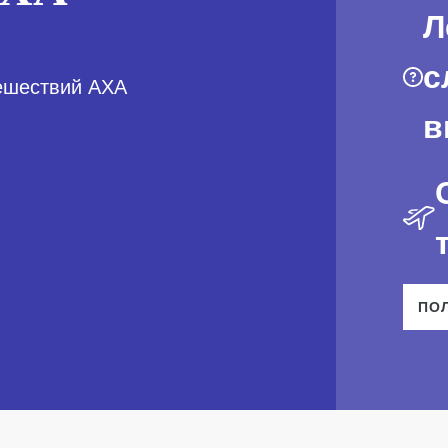
Л
с
ешествий AXA
в
ПО