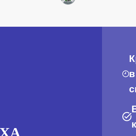
К
в
с
AXA