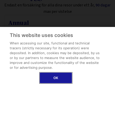
Endast en försäkring för alla dina resor under ett år,
90 dagar
max per vistelse
Annual
Helårsplan – Flera resor i Europa
This website uses cookies
100 000 € Akuta medicinska kostnader
When accessing our site, functional and technical
Schengenområdet + Storbritannien, Irland & Cypern
tracers (strictly necessary for its operation) were
Bagageskydd
deposited. In addition, cookies may be deposited, by us
or by our partners to measure the website audience, to
improve and customize the functionality of the website
FRÅN
349,95 €
or for advertising purpose.
OK
UPPTÄCK ANNUAL
FÅ EN OFFERT
EXKLUSIVT ERBJUDANDE FRÅN AXA