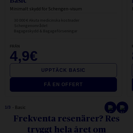
Basic
Minimalt skydd för Schengen-visum
30 000 € Akuta medicinska kostnader
Schengenområdet
Bagageskydd & Bagageförseningar
FRÅN
4,9€
UPPTÄCK BASIC
FÅ EN OFFERT
- Basic
1
/
3
Frekventa resenärer? Res
tryggt hela året om