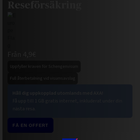
Reseförsäkring
Från 4,9€
Uppfyller kraven för Schengenvisum
Full återbetalning vid visumsavslag
Håll dig uppkopplad utomlands med AXA!
Få upp till 1 GB gratis internet, inkluderat under din
nästa resa.
FÅ EN OFFERT