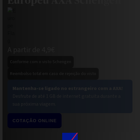
Europeu AXA Schengen
A partir de 4,9€
Conforme com o visto Schengen
Reembolso total em caso de rejeição do visto
Mantenha-se ligado no estrangeiro com a AXA!
Desfrute de até 1 GB de internet gratuita durante a
sua próxima viagem.
COTAÇÃO ONLINE