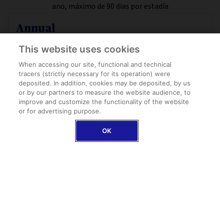
ano, máximo de 90 dias por estadía
Annual
Plano anual – Múltiplas viagens na Europa
This website uses cookies
100.000€ Despesas Médicas de Emergência
When accessing our site, functional and technical
Área Schengen + Reino Unido, Irlanda & Chipre
tracers (strictly necessary for its operation) were
Proteção de Bagagem
deposited. In addition, cookies may be deposited, by us
or by our partners to measure the website audience, to
improve and customize the functionality of the website
A PARTIR DE
or for advertising purpose.
349,95€
OK
DESCOBRIR ANNUAL
COTAÇÃO ONLINE
OFERTA EXCLUSIVA AXA
MANTENHA-SE LIGADO COM O NOSSO SEGURO DE