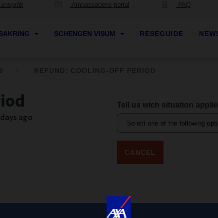
 anspråk
Ambassadens portal
FAQ
SAKRING
SCHENGEN VISUM
RESEGUIDE
NEW
S
REFUND: COOLING-OFF PERIOD
riod
Tell us wich situation appli
 days ago
CANCEL