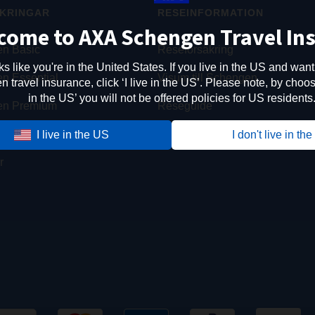
KRINGAR
RESEINFORMATION
come to AXA Schengen Travel In
n Basic
Reseförsäkring
oks like you're in the United States. If you live in the US and want
n Essential
Visum till Schengen
travel insurance, click ‘I live in the US’. Please note, by choosi
in the US’ you will not be offered policies for US residents
en Premium
Reseguide
n Annual
Schengenområdet
I live in the US
I don't live in th
r