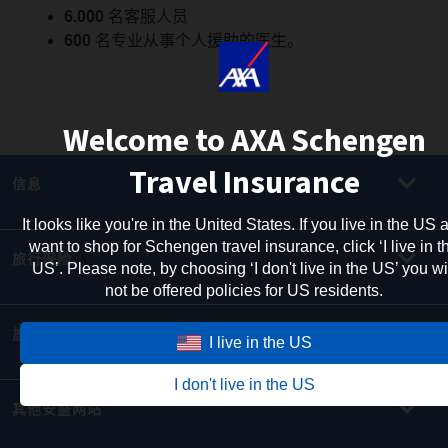
6.000
名客服人员
600
名专业从事个人援助的医生。
Welcome to AXA Schengen
Travel Insurance
信息
It looks like you're in the United States. If you live in the US 
want to shop for Schengen travel insurance, click ‘I live in t
旅行保险
US’. Please note, by choosing ‘I don't live in the US’ you wi
not be offered policies for US residents.
旅游信息
I live in the US
I don't live in the US
其他安盛网站