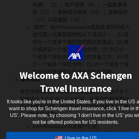
车辆）（3）；财产损失（9）；一般民事责
任（13）；各种经济损失（16）；法律保护
（17）以及援助（18）。
“服务”
：由AXA Assistance或其批准的经纪人
或代理人代表其提供的以下活动之一：(1) 提
供与一个或多个保险合同相关的建议；(2) 推
介或提议一个或多个保险合同；(3) 为订立一
个或多个保险合同而进行的准备工作；(4) 签
订一个或多个保险合同；(5) 对一个或多个保
Welcome to AXA Schengen
险合同的管理或执行所作的任何贡献。
适用范围
Travel Insurance
本文件中的利益冲突是指在某些情况下，由于多个
实体或个人之间存在对立利益，从而可能导致客户
It looks like you're in the United States. If you live in the US 
利益受损的冲突。这些利益冲突可能出现在以下情
want to shop for Schengen travel insurance, click ‘I live in t
况（非详尽列表）：
US’. Please note, by choosing ‘I don't live in the US’ you wi
not be offered policies for US residents.
AXA Assistance与其客户之间；
AXA Assistance与集团内的其他公司之间；
I live in the US