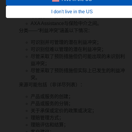
不同保险公司之间；
不同客户之间；
I don't live in the US
不同员工、部门、实体之间；
AXA Assistance与保险中介之间。
分类——“利益冲突”涵盖以下情况：
可识别并可管理的潜在利益冲突；
可识别但难以管理的潜在利益冲突；
尽管采取了预防措施但仍可能出现的未识别利
益冲突；
尽管采取了预防措施但实际上已发生的利益冲
突。
来源可能包括（非详尽列表）：
产品或服务的创建；
产品或服务的分销；
关于承保或定价的政策或决定；
理赔管理方式；
理赔评估和结算；
客户建议；