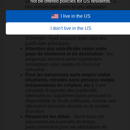
not be offered policies for US residents.
exemple, une réservation d’hôtel associée à
des relevés bancaires et une attestation
d’emploi) renforce la crédibilité de votre
I live in the US
dossier.
Préparez-vous à l’imprévu
: même avec un
visa valide, vous pouvez être invité à
I don't live in the US
prouver vos moyens à l’entrée de l’espace
Schengen. Ayez toujours avec vous les
justificatifs principaux.
Attention aux spécificités selon votre
pays de résidence et de destination
: les
exigences peuvent varier légèrement,
renseignez-vous auprès du consulat
concerné.
Pour les personnes sans emploi stable
(étudiants, retraités sans pension visible,
indépendants en création, etc.)
, il est
conseillé d’apporter des justificatifs
alternatifs ou supplémentaires prouvant la
disponibilité de fonds suffisants, comme une
attestation bancaire récente ou le soutien
d’un tiers
Respectez les délais
: réunir tous ces
documents peut prendre du temps,
particulièrement pour les attestations de