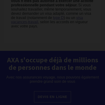
vous n’êtes pas autorisé à exercer une activité
professionnelle pendant votre séjour.
Si vous
souhaitez travailler, même temporairement, vous
devez demander un visa adapté, comme un visa
de travail (notamment de
type D
) ou un
visa
vacances-travail
, selon les accords en vigueur
avec votre pays.
AXA s'occupe déjà de millions
de personnes dans le monde
Avec nos assurances voyage, nous pouvons également
prendre grand soin de vous
DEVIS EN LIGNE