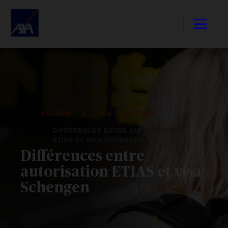
ACCUEIL
VISA SCHENGEN
DIFFÉRENCES ENTRE AUTORISATION
ETIAS ET VISA SCHENGEN
Différences entre
autorisation ETIAS et visa
Schengen