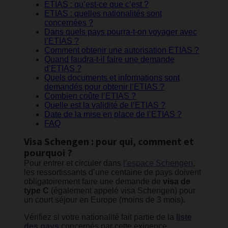
ETIAS : qu’est-ce que c’est ?
ETIAS : quelles nationalités sont
concernées ?
Dans quels pays pourra-t-on voyager avec
l’ETIAS ?
Comment obtenir une autorisation ETIAS ?
Quand faudra-t-il faire une demande
d’ETIAS ?
Quels documents et informations sont
demandés pour obtenir l’ETIAS ?
Combien coûte l’ETIAS ?
Quelle est la validité de l’ETIAS ?
Date de la mise en place de l’ETIAS ?
FAQ
Visa Schengen : pour qui, comment et
pourquoi ?
Pour entrer et circuler dans
l’espace Schengen
,
les ressortissants d’une centaine de pays doivent
obligatoirement faire une demande de
visa de
type C
(également appelé visa Schengen) pour
un court séjour en Europe (moins de 3 mois).
Vérifiez si votre nationalité fait partie de la
liste
des pays
concernés par cette exigence.