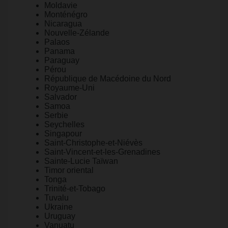
Moldavie
Monténégro
Nicaragua
Nouvelle-Zélande
Palaos
Panama
Paraguay
Pérou
République de Macédoine du Nord
Royaume-Uni
Salvador
Samoa
Serbie
Seychelles
Singapour
Saint-Christophe-et-Niévès
Saint-Vincent-et-les-Grenadines
Sainte-Lucie Taïwan
Timor oriental
Tonga
Trinité-et-Tobago
Tuvalu
Ukraine
Uruguay
Vanuatu