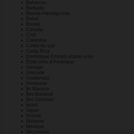
Bahamas
Barbade
Bosnie-Herzégovine
Brésil
Brunei
Canada
Chili
Colombie
Corée du sud
Costa Rica
Dominique Émirats arabes unis
États-Unis d’Amérique
Géorgie
Grenade
Guatemala
Honduras
Île Maurice
Îles Marshall
Îles Salomon
Israël
Japon
Kiribati
Malaisie
Mexique
Micronésie