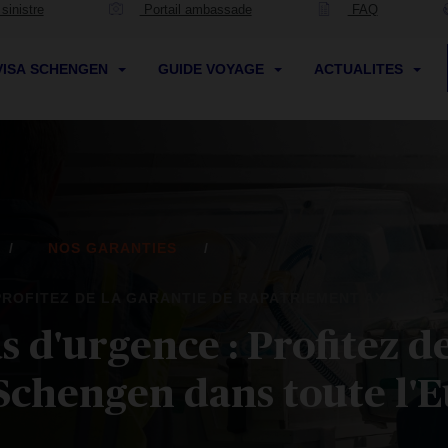
sinistre
Portail ambassade
FAQ
VISA SCHENGEN
GUIDE VOYAGE
ACTUALITES
NOS GARANTIES
PROFITEZ DE LA GARANTIE DE RAPATRIEMENT AXA SCH
 d'urgence : Profitez de
chengen dans toute l'