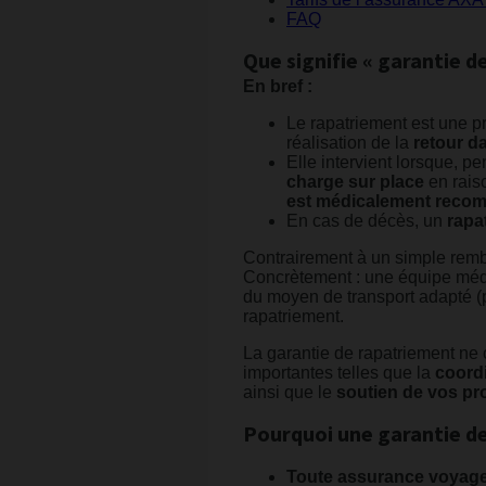
FAQ
Que signifie « garantie 
En bref :
Le rapatriement est une p
réalisation de la
retour d
Elle intervient lorsque, 
charge sur place
en rais
est médicalement rec
En cas de décès, un
rapa
Contrairement à un simple rembo
Concrètement : une équipe médi
du moyen de transport adapté (p
rapatriement.
La garantie de rapatriement ne
importantes telles que la
coordi
ainsi que le
soutien de vos p
Pourquoi une garantie de
Toute assurance voyag