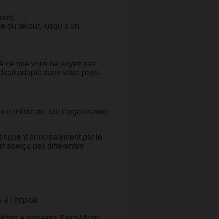
uros)
 du séjour, jusqu’à un
e à ce que vous ne soyez pas
dical adapté dans votre pays
ce médicale, sur l’organisation
tinguent principalement par le
ef aperçu des différentes
 à l’hôpital
-États européens Saint-Marin,