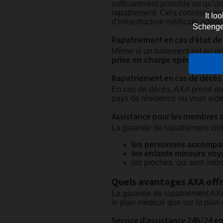
suffisamment possible ou qu’un
rapatriement. Cela concerne en 
It lo
d’infrastructure médicale adéqu
Schengen 
Rapatriement en cas d’état de
Même si un traitement est en pri
prise en charge spécialisée d
Rapatriement en cas de décès
En cas de décès, AXA prend en 
pays de résidence ou vous aide, à
Assistance pour les membres d
La garantie de rapatriement co
les personnes accompag
les enfants mineurs voy
les proches, qui sont info
Quels avantages AXA offr
La garantie de rapatriement AXA
le plan médical que sur le plan 
Service d’assistance 24h/24 e