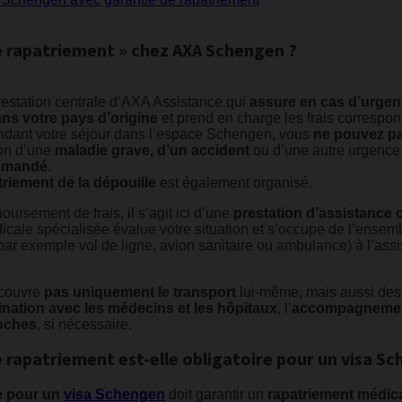
de rapatriement » chez AXA Schengen ?
restation centrale d’AXA Assistance qui
assure en cas d’urge
ans votre pays d’origine
et prend en charge les frais correspon
pendant votre séjour dans l’espace Schengen, vous
ne pouvez pa
on d’une
maladie grave, d’un accident
ou d’une autre urgence
ommandé
.
triement de la dépouille
est également organisé.
ursement de frais, il s’agit ici d’une
prestation d’assistance
cale spécialisée évalue votre situation et s’occupe de l’ensem
ar exemple vol de ligne, avion sanitaire ou ambulance) à l’ass
 couvre
pas uniquement le transport
lui-même, mais aussi des
nation avec les médecins et les hôpitaux
, l’
accompagnement
roches
, si nécessaire.
 rapatriement est-elle obligatoire pour un visa S
e pour un
visa Schengen
doit garantir un
rapatriement médic