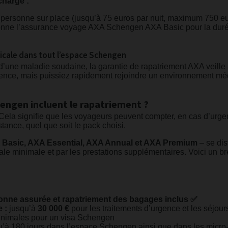
harge :
te personne sur place (jusqu’à 75 euros par nuit, maximum 750 e
sonne l’assurance voyage AXA Schengen AXA Basic pour la durée
icale dans tout l’espace Schengen
 d’une maladie soudaine, la garantie de rapatriement AXA veill
ence, mais puissiez rapidement rejoindre un environnement mé
engen incluent le rapatriement ?
Cela signifie que les voyageurs peuvent compter, en cas d’urgen
tance, quel que soit le pack choisi.
Basic, AXA Essential, AXA Annual et AXA Premium
– se dis
le minimale et par les prestations supplémentaires. Voici un br
onne assurée et rapatriement des bagages inclus ✅
 :
jusqu’à
30 000 €
pour les traitements d’urgence et les séjours
nimales pour un visa Schengen
’à 180 jours dans l’espace Schengen ainsi que dans les micro