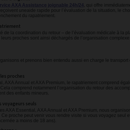
rvice AXA Assistance joignable 24h/24
, qui offre immédiatem
eçoivent uneaide rapide pour l’évaluation de la situation, le ch
enchement du rapatriement.
atriement
é de la coordination du retour – de l’évaluation médicale à la pl
t leurs proches sont ainsi déchargés de l’organisation complexe
rganisons et prenons bien entendu aussi en charge le transport
 les proches
al, AXA Annual et AXA Premium, le rapatriement comprend éga
. Cela comprend notamment l’organisation du retour des accompa
ent des enfants mineurs.
es voyageurs seuls
ules AXA Essential, AXA Annual et AXA Premium, nous organison
 Ce proche peut venir vous rendre visite si vous voyagez seul et
oncernée a moins de 18 ans).