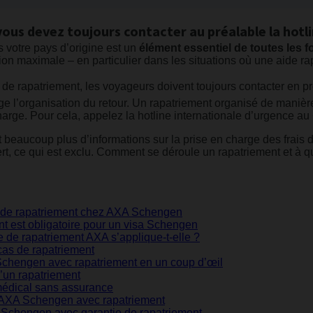
vous devez toujours contacter au préalable la hotl
s votre pays d’origine est un
élément essentiel de toutes les
on maximale – en particulier dans les situations où une aide rap
 de rapatriement, les voyageurs doivent toujours contacter en pr
e l’organisation du retour. Un rapatriement organisé de mani
harge. Pour cela, appelez la hotline internationale d’urgence au
t beaucoup plus d’informations sur la prise en charge des frais 
ert, ce qui est exclu. Comment se déroule un rapatriement et à q
ie de rapatriement chez AXA Schengen
nt est obligatoire pour un visa Schengen
e de rapatriement AXA s’applique-t-elle ?
as de rapatriement
Schengen avec rapatriement en un coup d’œil
d’un rapatriement
médical sans assurance
 AXA Schengen avec rapatriement
A Schengen avec garantie de rapatriement