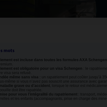
es mots
triement est incluse dans toutes les formules AXA Schengen
remium.
riement est obligatoire pour un visa Schengen
: le rapatrieme
re visa sera refusé.
dée même sans visa :
un rapatriement peut coûter jusqu’à 35
us-même si vous n’avez pas souscrit une assurance avec garant
 maladie grave ou d’accident
, lorsque le retour est médicaleme
ouille doit être rapatriée.
se pour vous l’intégralité du rapatriement
: transport, médec
amilles et les enfants (accompagnants, prise en charge des min