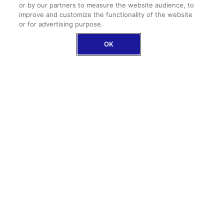
Bij repatriëring zorgen wij ook voor jouw dierbaren
or by our partners to measure the website audience, to
improve and customize the functionality of the website
or for advertising purpose.
OK
Bagagebescherming en medische kosten tot
€ 250.000 inbegrepen
De bagagebescherming omvat ook vertraging
ONTDEK ONZE DEKKINGEN
Voor wie is deze verzekering
bedoeld?
Je bereidt een reis naar Europa voor en hebt geen