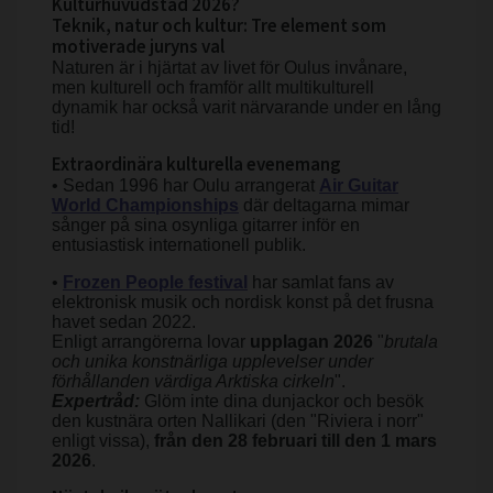
Kulturhuvudstad 2026?
Teknik, natur och kultur: Tre element som
motiverade juryns val
Naturen är i hjärtat av livet för Oulus invånare,
men kulturell och framför allt multikulturell
dynamik har också varit närvarande under en lång
tid!
Extraordinära kulturella evenemang
• Sedan 1996 har Oulu arrangerat
Air Guitar
World Championships
där deltagarna mimar
sånger på sina osynliga gitarrer inför en
entusiastisk internationell publik.
•
Frozen People festival
har samlat fans av
elektronisk musik och nordisk konst på det frusna
havet sedan 2022.
Enligt arrangörerna lovar
upplagan 2026
"
brutala
och unika konstnärliga upplevelser under
förhållanden värdiga Arktiska cirkeln
".
Expertråd:
Glöm inte dina dunjackor och besök
den kustnära orten Nallikari (den "Riviera i norr"
enligt vissa),
från den 28 februari till den 1 mars
2026
.