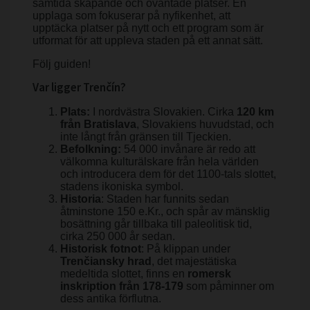
samtida skapande och oväntade platser. En
upplaga som fokuserar på nyfikenhet, att
upptäcka platser på nytt och ett program som är
utformat för att uppleva staden på ett annat sätt.
Följ guiden!
Var ligger Trenčín?
Plats:
I nordvästra Slovakien. Cirka
120 km
från Bratislava
, Slovakiens huvudstad, och
inte långt från gränsen till Tjeckien.
Befolkning:
54 000 invånare är redo att
välkomna kulturälskare från hela världen
och introducera dem för det 1100-tals slottet,
stadens ikoniska symbol.
Historia
: Staden har funnits sedan
åtminstone 150 e.Kr., och spår av mänsklig
bosättning går tillbaka till paleolitisk tid,
cirka 250 000 år sedan.
Historisk fotnot
: På klippan under
Trenčiansky hrad
, det majestätiska
medeltida slottet, finns en
romersk
inskription från 178-179
som påminner om
dess antika förflutna.