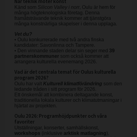
När teknik möter konst
Känd som
Silicon Valley i norr
, Oulu är hem för
många högteknologiska företag. Denna
framåtsträvande teknik kommer att tjänstgöra
många konstnärliga skapelser i denna upplaga.
Vet du?
• Oulu konkurrerade med två andra finska
kandidater: Savonlinna och Tampere.
• Den vinnande staden delar sin seger med
39
partnerskommuner
som också kommer att
arrangera kulturella evenemang 2026.
Vad är det centrala temat för Oulus kulturella
program 2026?
Oulu har valt
Kulturell klimatförändring
som den
ledande tråden i sitt program för 2026.
Ett önskemål att kombinera deltagande konst,
traditionella lokala kulturer och klimatutmaningar i
hjärtat av projekten.
Oulu 2026: Programhöjdpunkter och våra
favoriter
Utställningar, konserter, samhällskonst,
workshops
(inklusive
arktisk matlagning
),