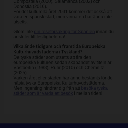
Compostela (2000), Salamanca (2002) och
Donostia (2016).
För det kulturella året 2031 kommer det också att
vara en spansk stad, men vinnaren har ännu inte
utsetts.
Glöm inte
din reseförsäkring för Spanien
innan du
ansluter till festligheterna!
Vilka är de tidigare och framtida Europeiska
Kulturhuvudstäderna i Tyskland?
De tyska städer som utsetts att fira den
europeiska kulturen sedan skapandet av titeln är:
Västberlin (1988), Ruhr (2010) och Chemnitz
(2025).
Varken året eller staden har ännu bestämts för de
nästa tyska Europeiska Kulturhuvudstäderna.
Men ingenting hindrar dig från att
besöka tyska
städer som är värda ett besök
i mellan tiden!