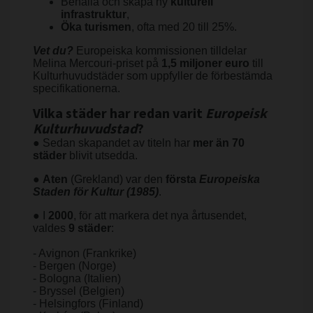
Behålla och skapa ny
kulturell
infrastruktur
,
Öka turismen
, ofta med 20 till 25%.
Vet du?
Europeiska kommissionen tilldelar
Melina Mercouri-priset på
1,5 miljoner euro
till
Kulturhuvudstäder som uppfyller de förbestämda
specifikationerna.
Vilka städer har redan varit
Europeisk
Kulturhuvudstad
?
● Sedan skapandet av titeln har
mer än 70
städer
blivit utsedda.
●
Aten
(Grekland) var den
första
Europeiska
Staden för Kultur (1985)
.
● I
2000
, för att markera det nya årtusendet,
valdes
9 städer
:
- Avignon (Frankrike)
- Bergen (Norge)
- Bologna (Italien)
- Bryssel (Belgien)
- Helsingfors (Finland)