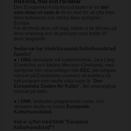
Historia, mål och fördelar
Den
Europeiska Kulturhuvudstaden
är en
titel
som delas ut
varje år
till en stad för att lyfta fram
dess kulturscen och stärka dess synlighet i
Europa.
För att förstå dess roll idag, måste vi se tillbaka på
dess ursprung och de principer som ledde till
dess skapande.
Sedan när har titeln Europeisk Kulturhuvudstad
funnits?
● I
1984
, beslutade två kulturministrar, Jack Lang
(Frankrike) och Melina Mercouri (Grekland), med
samtycke från sina kollegor från
EEC
(det tidigare
namnet på Europeiska unionen) att etablera ett
nytt program som skulle välja varje år "
Den
Europeiska Staden för Kultur
", det ursprungliga
namnet på titeln.
● I
1999
, ändrades programmets namn, och
vinnaren skulle nu kallas
Europeisk
Kulturhuvudstad
.
Vad är syftet med titeln "Europeisk
Kulturhuvudstad"?