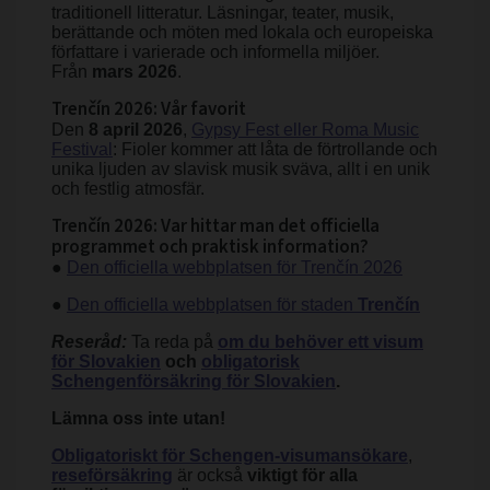
traditionell litteratur. Läsningar, teater, musik,
berättande och möten med lokala och europeiska
författare i varierade och informella miljöer.
Från
mars 2026
.
Trenčín 2026: Vår favorit
Den
8 april 2026
,
Gypsy Fest eller Roma Music
Festival
: Fioler kommer att låta de förtrollande och
unika ljuden av slavisk musik sväva, allt i en unik
och festlig atmosfär.
Trenčín 2026: Var hittar man det officiella
programmet och praktisk information?
●
Den officiella webbplatsen för Trenčín 2026
●
Den officiella webbplatsen för staden
Trenčín
Reseråd:
Ta reda på
om du behöver ett visum
för Slovakien
och
obligatorisk
Schengenförsäkring för Slovakien
.
Lämna oss inte utan!
Obligatoriskt för Schengen-visumansökare
,
reseförsäkring
är också
viktigt för alla