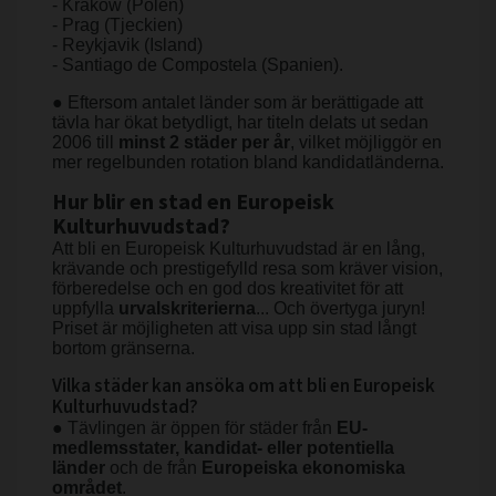
- Kraków (Polen)
- Prag (Tjeckien)
- Reykjavik (Island)
- Santiago de Compostela (Spanien).
● Eftersom antalet länder som är berättigade att
tävla har ökat betydligt, har titeln delats ut sedan
2006 till
minst 2 städer per år
, vilket möjliggör en
mer regelbunden rotation bland kandidatländerna.
Hur blir en stad en Europeisk
Kulturhuvudstad?
Att bli en Europeisk Kulturhuvudstad är en lång,
krävande och prestigefylld resa som kräver vision,
förberedelse och en god dos kreativitet för att
uppfylla
urvalskriterierna
... Och övertyga juryn!
Priset är möjligheten att visa upp sin stad långt
bortom gränserna.
Vilka städer kan ansöka om att bli en Europeisk
Kulturhuvudstad?
● Tävlingen är öppen för städer från
EU-
medlemsstater, kandidat- eller potentiella
länder
och de från
Europeiska ekonomiska
området
.