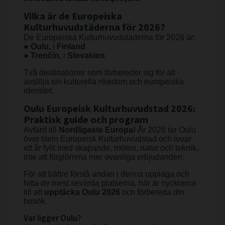
Vilka är de Europeiska
Kulturhuvudstäderna för 2026?
De Europeiska Kulturhuvudstäderna för 2026 är:
●
Oulu,
i
Finland
●
Trenčín,
i
Slovakien
Två destinationer som förbereder sig för att
avslöja sin kulturella rikedom och europeiska
identitet.
Oulu Europeisk Kulturhuvudstad 2026:
Praktisk guide och program
Avfärd till
Nordligaste Europa!
År 2026 tar Oulu
över titeln Europeisk Kulturhuvudstad och lovar
ett år fyllt med skapande, möten, natur och teknik,
inte att förglömma mer ovanliga erbjudanden.
För att bättre förstå andan i denna upplaga och
hitta de mest sevärda platserna, här är nycklarna
till att
upptäcka Oulu 2026
och förbereda din
besök.
Var ligger Oulu?