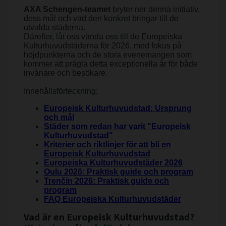
AXA Schengen-teamet
bryter ner denna initiativ,
dess mål och vad den konkret bringar till de
utvalda städerna.
Därefter, låt oss vända oss till de Europeiska
Kulturhuvudstäderna för 2026, med fokus på
höjdpunkterna och de stora evenemangen som
kommer att prägla detta exceptionella år för både
invånare och besökare.
Innehållsförteckning:
Europeisk Kulturhuvudstad: Ursprung
och mål
Städer som redan har varit "Europeisk
Kulturhuvudstad"
Kriterier och riktlinjer för att bli en
Europeisk Kulturhuvudstad
Europeiska Kulturhuvudstäder 2026
Oulu 2026: Praktisk guide och program
Trenčín 2026: Praktisk guide och
program
FAQ Europeiska Kulturhuvudstäder
Vad är en Europeisk Kulturhuvudstad?