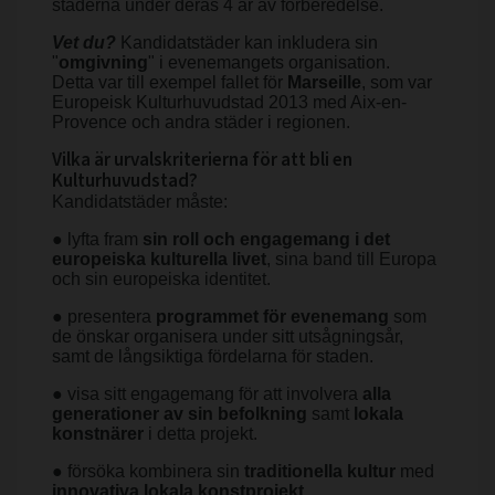
städerna under deras 4 år av förberedelse.
Vet du?
Kandidatstäder kan inkludera sin
"
omgivning
" i evenemangets organisation.
Detta var till exempel fallet för
Marseille
, som var
Europeisk Kulturhuvudstad 2013 med Aix-en-
Provence och andra städer i regionen.
Vilka är urvalskriterierna för att bli en
Kulturhuvudstad?
Kandidatstäder måste:
● lyfta fram
sin roll och engagemang i det
europeiska kulturella livet
, sina band till Europa
och sin europeiska identitet.
● presentera
programmet för evenemang
som
de önskar organisera under sitt utsågningsår,
samt de långsiktiga fördelarna för staden.
● visa sitt engagemang för att involvera
alla
generationer av sin befolkning
samt
lokala
konstnärer
i detta projekt.
● försöka kombinera sin
traditionella kultur
med
innovativa lokala konstprojekt
.