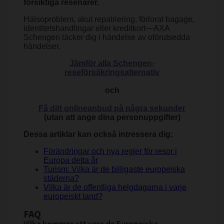
försiktiga resenärer.
Hälsoproblem, akut repatriering, förlorat bagage,
identitetshandlingar eller kreditkort—AXA
Schengen täcker dig i händelse av oförutsedda
händelser.
Jämför alla Schengen-
reseförsäkringsalternativ
och
Få ditt onlineanbud på några sekunder
(utan att ange dina personuppgifter)
Dessa artiklar kan också intressera dig:
Förändringar och nya regler för resor i
Europa detta år
Turism: Vilka är de billigaste europeiska
städerna?
Vilka är de offentliga helgdagarna i varje
europeiskt land?
FAQ