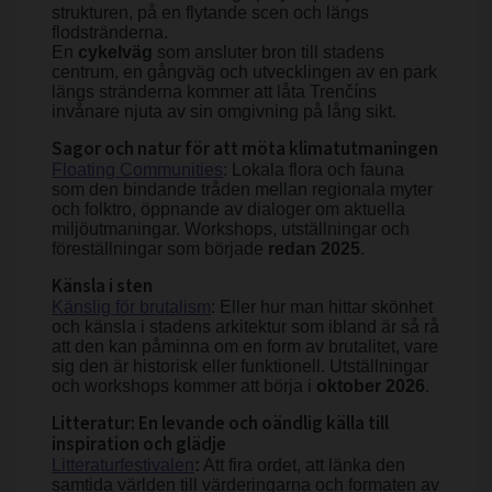
strukturen, på en flytande scen och längs
flodstränderna.
En
cykelväg
som ansluter bron till stadens
centrum, en gångväg och utvecklingen av en park
längs stränderna kommer att låta Trenčíns
invånare njuta av sin omgivning på lång sikt.
Sagor och natur för att möta klimatutmaningen
Floating Communities
: Lokala flora och fauna
som den bindande tråden mellan regionala myter
och folktro, öppnande av dialoger om aktuella
miljöutmaningar. Workshops, utställningar och
föreställningar som började
redan 2025
.
Känsla i sten
Känslig för brutalism
: Eller hur man hittar skönhet
och känsla i stadens arkitektur som ibland är så rå
att den kan påminna om en form av brutalitet, vare
sig den är historisk eller funktionell. Utställningar
och workshops kommer att börja i
oktober 2026
.
Litteratur: En levande och oändlig källa till
inspiration och glädje
Litteraturfestivalen
:
Att fira ordet, att länka den
samtida världen till värderingarna och formaten av