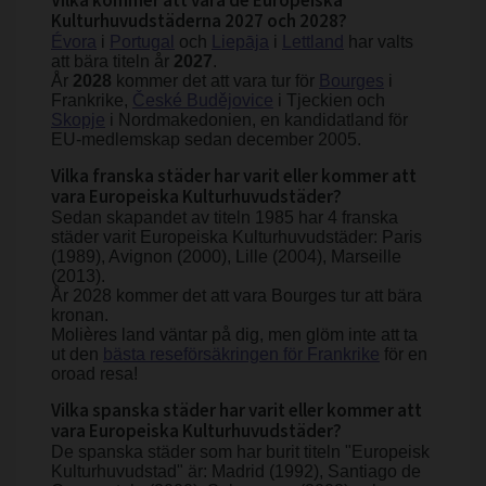
Vilka kommer att vara de Europeiska
Kulturhuvudstäderna 2027 och 2028?
Évora
i
Portugal
och
Liepāja
i
Lettland
har valts
att bära titeln år
2027
.
År
2028
kommer det att vara tur för
Bourges
i
Frankrike,
České Budějovice
i Tjeckien och
Skopje
i Nordmakedonien, en kandidatland för
EU-medlemskap sedan december 2005.
Vilka franska städer har varit eller kommer att
vara Europeiska Kulturhuvudstäder?
Sedan skapandet av titeln 1985 har 4 franska
städer varit Europeiska Kulturhuvudstäder: Paris
(1989), Avignon (2000), Lille (2004), Marseille
(2013).
År 2028 kommer det att vara Bourges tur att bära
kronan.
Molières land väntar på dig, men glöm inte att ta
ut den
bästa reseförsäkringen för Frankrike
för en
oroad resa!
Vilka spanska städer har varit eller kommer att
vara Europeiska Kulturhuvudstäder?
De spanska städer som har burit titeln "Europeisk
Kulturhuvudstad" är: Madrid (1992), Santiago de