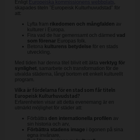
Enligt
Europeiska kommissionens webbplats
,
skapades titeln "Europeisk Kulturhuvudstad" för
att:
Lyfta fram
rikedomen och mångfalden
av
kulturer i Europa.
Fira vad de har gemensamt och därmed
vad
som förenar
Europas folk.
Betona
kulturens betydelse
för en stads
utveckling.
Med tiden har denna titel blivit ett äkta
verktyg för
synlighet
, samarbete och transformation för de
utvalda städerna, långt bortom ett enkelt kulturellt
program.
Vilka är fördelarna för en stad som får titeln
Europeisk Kulturhuvudstad?
Erfarenheten visar att detta evenemang är en
utmärkt möjlighet för städer att:
Förbättra
den internationella profilen
av
sin historia och arv,
Förbättra stadens image
i ögonen på sina
egna invånare,