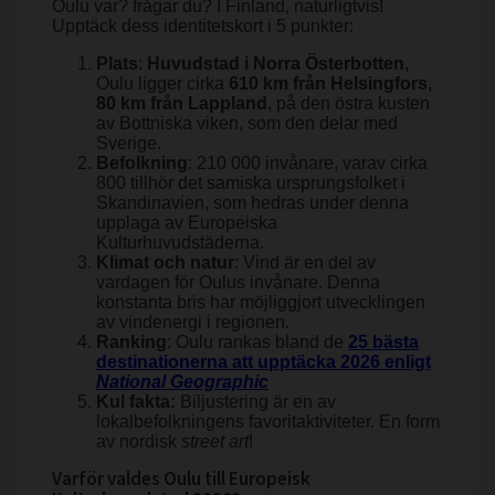
Oulu var? frågar du? I Finland, naturligtvis!
Upptäck dess identitetskort i 5 punkter:
Plats
:
Huvudstad i Norra Österbotten
,
Oulu ligger cirka
610 km från Helsingfors
,
80 km från Lappland
, på den östra kusten
av Bottniska viken, som den delar med
Sverige.
Befolkning
: 210 000 invånare, varav cirka
800 tillhör det samiska ursprungsfolket i
Skandinavien, som hedras under denna
upplaga av Europeiska
Kulturhuvudstäderna.
Klimat och natur
: Vind är en del av
vardagen för Oulus invånare. Denna
konstanta bris har möjliggjort utvecklingen
av vindenergi i regionen.
Ranking
: Oulu rankas bland de
25 bästa
destinationerna att upptäcka 2026 enligt
National Geographic
Kul fakta:
Biljustering är en av
lokalbefolkningens favoritaktiviteter. En form
av nordisk
street art
!
Varför valdes Oulu till Europeisk