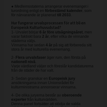
● Medlemsstaterna arrangerar evenemanget i
turordning enligt en
förbestämd kalender
, som
för närvarande är planerad
till 2033
.
Hur fungerar urvalsprocessen för att bli en
Europeisk Kulturhuvudstad?
1- Urvalet börjar
6 år före utsågningsåret
, men
varar faktiskt bara
2 år
, efter vilka de vinnande
städerna väljs.
Vinnarna har sedan
4 år
på sig att förbereda sitt
stora år med kulturella evenemang.
2-
Flera urvalsfaser
äger rum, den första på
nationell nivå
.
Varje värdland väljer och föreslår kandidaturerna
från de städer de har valt.
3- Sedan granskar en
Europeisk jury
ansökningarna innan Unionsrådet för
kulturministrarna annonserar vinnarna.
4- De olika juryerna består av
oberoende
experter
från kulturvärlden.
Denna panel fortsätter att stödja de valda