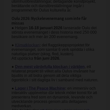
utomhusföreställningar, deltagande konstprojekt,
berättande och dansföreställningar ingår i
programmet för Oulus kulturella år.
Oulu 2026: Nyckelevenemang som inte får
missas
● Helgen
16-18 januari 2026
lanserade Oulu det
största evenemanget i dess historia med 250 000
besökare och mer än 200 evenemang.
●
Klimatklockan
:
det flaggskeppsprojektet för
evenemanget, som samlar 6 verk spridda i olika
naturliga platser (skog, flod, kusten).
Att upptäcka
från juni 2026.
●
Den mest värdefulla klockan i världen
, ett
relaterat projekt till vilket alla Oulus invånare har
bjudits in att bidra genom att dela viktiga
ögonblick i sitt dagliga liv i samband med naturen.
●
Lager i The Peace Machine
:
en immersiv och
interaktiv upplevelse där teknik möter konst för att
presentera fred som en dynamisk, levande och
utvecklande process genom alla deltagares
medverkan.