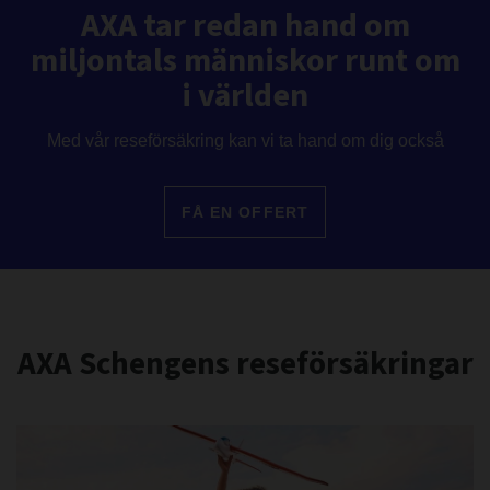
AXA tar redan hand om
miljontals människor runt om
i världen
Med vår reseförsäkring kan vi ta hand om dig också
FÅ EN OFFERT
AXA Schengens reseförsäkringar