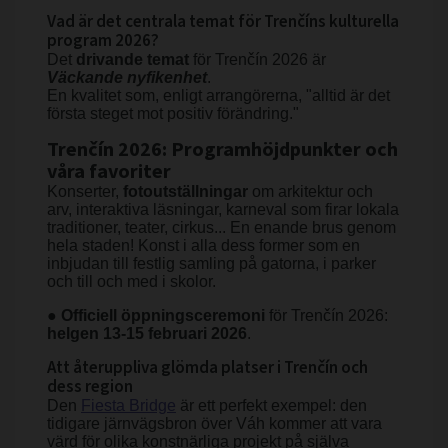
Vad är det centrala temat för Trenčíns kulturella
program 2026?
Det
drivande temat
för Trenčín 2026 är
Väckande nyfikenhet
.
En kvalitet som, enligt arrangörerna, "alltid är det
första steget mot positiv förändring."
Trenčín 2026: Programhöjdpunkter och
våra favoriter
Konserter,
fotoutställningar
om arkitektur och
arv, interaktiva läsningar, karneval som firar lokala
traditioner, teater, cirkus... En enande brus genom
hela staden! Konst i alla dess former som en
inbjudan till festlig samling på gatorna, i parker
och till och med i skolor.
●
Officiell öppningsceremoni
för Trenčín 2026:
helgen 13-15 februari 2026
.
Att återuppliva glömda platser i Trenčín och
dess region
Den
Fiesta Bridge
är ett perfekt exempel: den
tidigare järnvägsbron över Váh kommer att vara
värd för olika konstnärliga projekt på själva