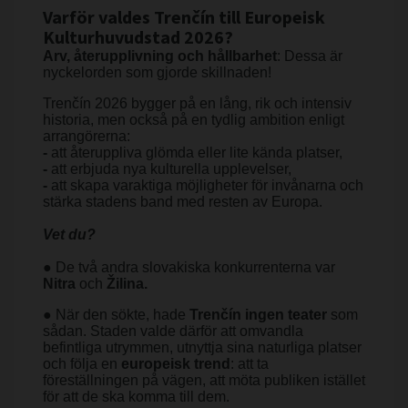
Varför valdes Trenčín till Europeisk
Kulturhuvudstad 2026?
Arv, återupplivning och hållbarhet
: Dessa är
nyckelorden som gjorde skillnaden!
Trenčín 2026 bygger på en lång, rik och intensiv
historia, men också på en tydlig ambition enligt
arrangörerna:
-
att återuppliva glömda eller lite kända platser,
-
att erbjuda nya kulturella upplevelser,
-
att skapa varaktiga möjligheter för invånarna och
stärka stadens band med resten av Europa.
Vet du?
● De två andra slovakiska konkurrenterna var
Nitra
och
Žilina.
● När den sökte, hade
Trenčín ingen teater
som
sådan. Staden valde därför att omvandla
befintliga utrymmen, utnyttja sina naturliga platser
och följa en
europeisk trend
: att ta
föreställningen på vägen, att möta publiken istället
för att de ska komma till dem.