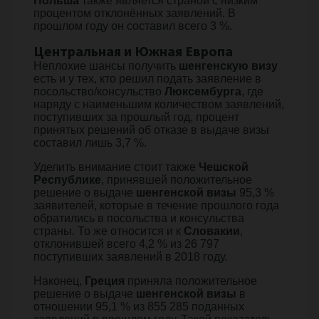
Польша
также является страной с низким
процентом отклонённых заявлений. В
прошлом году он составил всего 3 %.
Центральная и Южная Европа
Неплохие шансы получить
шенгенскую визу
есть и у тех, кто решил подать заявление в
посольство/консульство
Люксембурга
, где
наряду с наименьшим количеством заявлений,
поступивших за прошлый год, процент
принятых решений об отказе в выдаче визы
составил лишь 3,7 %.
Уделить внимание стоит также
Чешской
Республике
, принявшей положительное
решение о выдаче
шенгенской визы
95,3 %
заявителей, которые в течение прошлого года
обратились в посольства и консульства
страны. То же относится и к
Словакии
,
отклонившей всего 4,2 % из 26 797
поступивших заявлений в 2018 году.
Наконец,
Греция
приняла положительное
решение о выдаче
шенгенской визы
в
отношении 95,1 % из 855 285 поданных