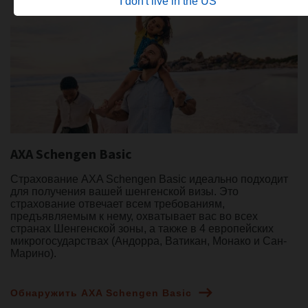
I don't live in the US
AXA Schengen Basic
Страхование AXA Schengen Basic идеально подходит
для получения вашей шенгенской визы. Это
страхование отвечает всем требованиям,
предъявляемым к нему, охватывает вас во всех
странах Шенгенской зоны, а также в 4 европейских
микрогосударствах (Андорра, Ватикан, Монако и Сан-
Марино).
Обнаружить AXA Schengen Basic