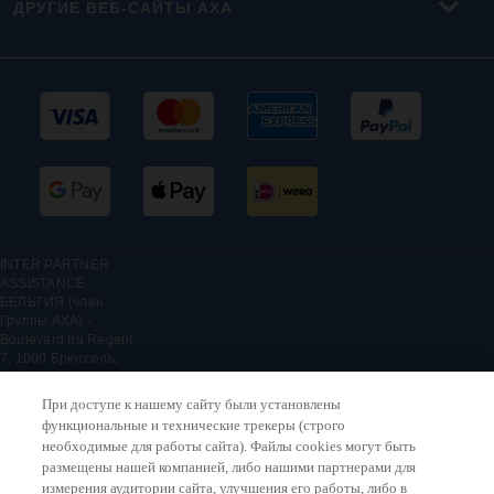
ДРУГИЕ ВЕБ-САЙТЫ AXA
INTER PARTNER
ASSISTANCE
БЕЛЬГИЯ (член
Группы AXA) -
Boulevard du Régent
7, 1000 Брюссель,
Бельгия -
Бельгийский филиал
При доступе к нашему сайту были установлены
INTER PARTNER
функциональные и технические трекеры (строго
ASSISTANCE SA,
необходимые для работы сайта). Файлы cookies могут быть
страховая
размещены нашей компанией, либо нашими партнерами для
компания,
измерения аудитории сайта, улучшения его работы, либо в
зарегистрированная