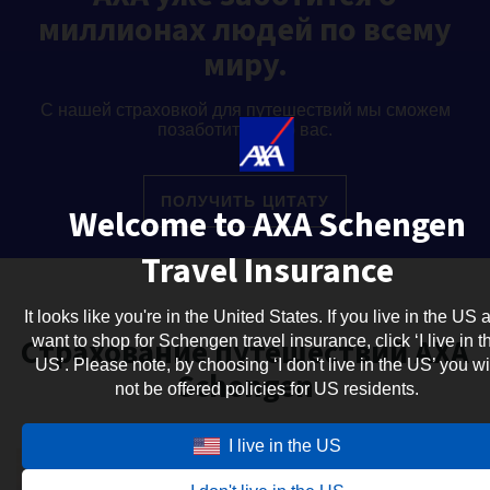
миллионах людей по всему
миру.
С нашей страховкой для путешествий мы сможем
позаботиться и о вас.
ПОЛУЧИТЬ ЦИТАТУ
Welcome to AXA Schengen
Travel Insurance
It looks like you're in the United States. If you live in the US 
Страхование путешествий AXA
want to shop for Schengen travel insurance, click ‘I live in t
US’. Please note, by choosing ‘I don't live in the US’ you wi
Schengen
not be offered policies for US residents.
I live in the US