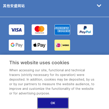
其他安盛网站
INTER PARTNER
This website uses cookies
ASSISTANCE 比利
时（AXA集团成
When accessing our site, functional and technical
员）- Boulevard du
tracers (strictly necessary for its operation) were
Régent 7, 1000 布
deposited. In addition, cookies may be deposited, by us
鲁塞尔, 比利时 –
or by our partners to measure the website audience, to
INTER PARTNER
improve and customize the functionality of the website
ASSISTANCE SA比
or for advertising purpose.
利时分公司，在法国
注册的保险公司，注
册号：316 139 500
OK
- RCS Nanterre，获