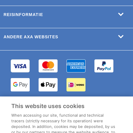
REISINFORMATIE
ANDERE AXA WEBSITES
INTER PARTNER
This website uses cookies
ASSISTANCE BELGIË (lid
van de AXA Groep) -
When accessing our site, functional and technical
Boulevard du Régent 7,
tracers (strictly necessary for its operation) were
1000 Brussel, België –
deposited. In addition, cookies may be deposited, by us
Belgische vestiging van
or by our partners to measure the website audience, to