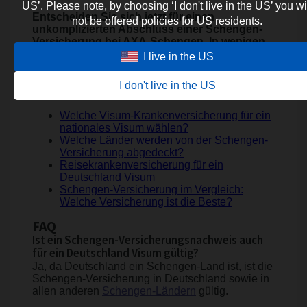
US’. Please note, by choosing ‘I don't live in the US’ you wi
Entscheiden Sie sich jetzt für einen
not be offered policies for US residents.
unkomplizierten Abschluss einer Schengen-
Versicherung bei AXA-Schengen. In wenigen
Sekunden erhalten Sie einen kostenlosen und
I live in the US
unverbindlichen
Kostenvoranschlag
!
I don't live in the US
Related Articles
Welche Visum-Krankenversicherung für ein
nationales Visum wählen?
Welche Länder werden von der Schengen-
Versicherung abgedeckt?
Reisekrankenversicherung für ein
Deutschland Visum
Schengen-Versicherung im Vergleich:
Welche Versicherung ist die Beste?
FAQ
Ist ein Schengen-Versicherungsnachweis auch
für ein Deutschland Visum gültig?
Ja, da Deutschland ein Schengen-Land ist, ist die
Schengen-Versicherung in Deutschland sowie in
allen anderen
Schengen-Ländern
gültig.