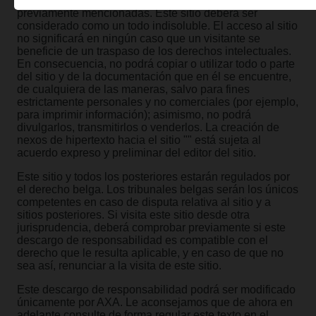
licencia o cualquier otro derecho a las sociedades
previamente mencionadas. Este sitio deberá ser
considerado como un todo indisoluble. El acceso al sitio
no significará en ningún caso que un visitante se
beneficie de un traspaso de los derechos intelectuales.
En consecuencia, no podrá copiar o utilizar todo o parte
del sitio y de la documentación que en él se encuentre,
de cualquiera de las maneras, salvo para fines
estrictamente personales y no comerciales (por ejemplo,
para imprimir información); asimismo, no podrá
divulgarlos, transmitirlos o venderlos. La creación de
nexos de hipertexto hacia el sitio "" está sujeta al
acuerdo expreso y preliminar del editor del sitio.
Este sitio y todos los posteriores estarán regulados por
el derecho belga. Los tribunales belgas serán los únicos
competentes en caso de disputa relativa al sitio y a
sitios posteriores. Si visita este sitio desde otra
jurisprudencia, deberá comprobar previamente si este
descargo de responsabilidad es compatible con el
derecho que le resulta aplicable, y en caso de que no
sea así, renunciar a la visita de este sitio.
Este descargo de responsabilidad podrá ser modificado
únicamente por AXA. Le aconsejamos que de ahora en
adelante consulte de forma regular este texto en el