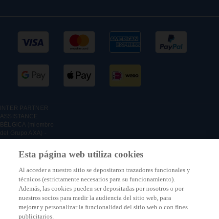
INTER PARTNER
ASSISTANCE
BÉLGICA (miembro
del Grupo AXA) -
Boulevard du
Régent 7, 1000
Esta página web utiliza cookies
Bruselas, Bélgica –
Sucursal belga de
Al acceder a nuestro sitio se depositaron trazadores funcionales y
INTER PARTNER
técnicos (estrictamente necesarios para su funcionamiento).
ASSISTANCE SA,
Además, las cookies pueden ser depositadas por nosotros o por
empresa de
nuestros socios para medir la audiencia del sitio web, para
seguros registrada
mejorar y personalizar la funcionalidad del sitio web o con fines
en Francia bajo el
número: 316 139
publicitarios.