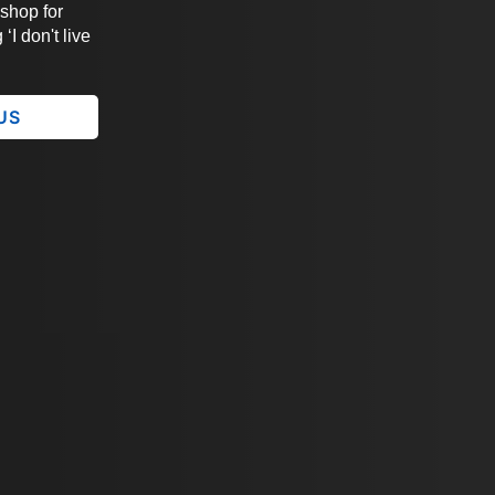
 shop for
‘I don't live
 US