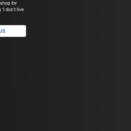
 shop for
‘I don't live
 US