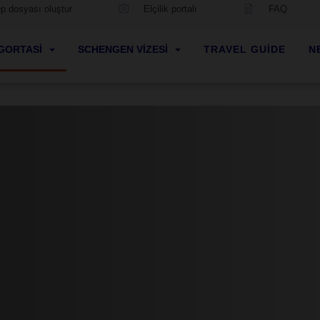
ep dosyası oluştur
Elçilik portalı
FAQ
GORTASI
SCHENGEN VIZESI
TRAVEL GUIDE
N