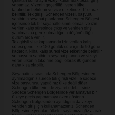
çıktıktan sonra aynı vizeyi kullanarak tekrar giriş
yapamaz. Vizenin geçerliliği, veren ülke
tarafından belirlenir ve vize etiketinde "1" olarak
belirtilir. Tek girişli Schengen vizesi, başvuru
sahibinin seyahat planlarının Schengen Bölgesi
içerisinde tek bir seyahatle sınırlı olması ve izin
verilen kalış süresince çıkış ve yeniden giriş
yapılmasına gerek olmadığının düşünüldüğü
durumlarda verilir.
Tek girişli vize kapsamında izin verilen kalış
süresi genellikle 180 günlük süre içinde 90 güne
kadardır. Nihai kalış süresi vize etiketinde belirtilir
ve başvuru sahibinin seyahat planına ve vizeyi
veren ülkenin takdirine bağlı olarak 90 günden
daha kısa olabilir.
Seyahatiniz sırasında Schengen Bölgesinden
ayrılmadığınız sürece tek girişli vize ile sadece
vize başvurusu yaptığınız ülke değil diğer
Schengen ülkelerini de ziyaret edebilirsiniz.
Sadece Schengen Bölgesinde yer almayan bir
ülkeye geçiş yapmamaya özen gösterin.
Schengen Bölgesinden ayrıldığınızda vizeyi
yeniden giriş için kullanamazsınız. Schengen
Bölgesinde yer alan ülkeler sayfamıza göz atarak