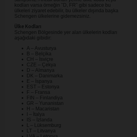
kodları varsa örneğin "D, FR" gibi sadece bu
ülkeleri ziyaret edebilir, bu ülkeler dışında başka
Schengen ülkelerine gidemezsiniz.
Ülke Kodları
Schengen Bölgesinde yer alan ülkelerin kodları
aşağıdaki gibidir:
A – Avusturya
B – Belçika
CH – İsviçre
CZE – Çekya
D – Almanya
DK – Danimarka
E – İspanya
EST – Estonya
F – Fransa
FIN – Finlandiya
GR – Yunanistan
H – Macaristan
I – İtalya
IS – İzlanda
L – Lüksemburg
LT – Litvanya
LVA – Letonya