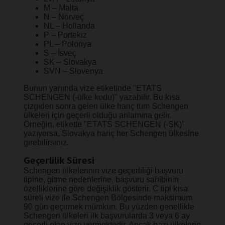
M – Malta
N – Norveç
NL – Hollanda
P – Portekiz
PL – Polonya
S – İsveç
SK – Slovakya
SVN – Slovenya
Bunun yanında vize etiketinde "ETATS
SCHENGEN (-ülke kodu)" yazabilir. Bu kısa
çizgiden sonra gelen ülke hariç tüm Schengen
ülkeleri için geçerli olduğu anlamına gelir.
Örneğin, etikette "ETATS SCHENGEN (-SK)"
yazıyorsa, Slovakya hariç her Schengen ülkesine
girebilirsiniz.
Geçerlilik Süresi
Schengen ülkelerinin vize geçerliliği başvuru
tipine, gitme nedenlerine, başvuru sahibinin
özelliklerine göre değişiklik gösterir. C tipi kısa
süreli vize ile Schengen Bölgesinde maksimum
90 gün geçirmek mümkün. Bu yüzden genellikle
Schengen ülkeleri ilk başvurularda 3 veya 6 ay
geçerli olan vize vermektedir. Ancak bazı ülkelerin