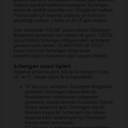
sadece seyahat tarihlerini kapsayan Schengen
vizesi de verdiği durumlar var. Örneğin bir haftalık
Fransa tatili için başvuru yaptınız ve vizenizin
geçerliliği sadece 1 hafta ya da 15 gün olabilir.
Vize etiketinde "FROM" yazan bölüm Schengen
Bölgesine girmenize izin verilen ilk günü, "UNTIL"
yazan bölüm Schengen Bölgesinden ayrılmanız
gereken tarihi belirtir. "DURATION OF STAY"
yazan kısım ise Schengen bölgesinde
kalabileceğiniz maksimum gün sayısını belirtir.
Schengen vizesi tipleri
Seyahat amacına göre Tek tip Schengen Vizesi
“A” ve “C” olmak üzere iki kategoridedir:
“A” tipi vize, sahibinin Schengen Bölgesine
girmeden Schengen ülkesindeki bir
Havaalanının uluslararası bölgesine
girmesine olanak tanıyan Havaalanı Transit
Vizesi anlamına gelir. Schengen dışı bir
ülkeden başka bir Schengen dışı ülkeye
seyahat eden vatandaşlar için havaalanı
transit vizesi zorunludur.
“C” tipi vize, sahibinin vizenin geçerliliğine