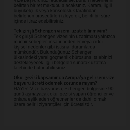
Vize başvurunuz reddedilirse, bunun nedenlerini
belirten bir ret mektubu alacaksınız. Karara, ilgili
büyükelçilik veya konsolosluk tarafından
belirlenen prosedürleri izleyerek, belirli bir süre
içinde itiraz edebilirsiniz.
Tek girişli Schengen vizemi uzatabilir miyim?
Tek girişli Schengen vizesinin uzatılması yalnızca
mücbir sebepler, insani nedenler veya ciddi
kişisel nedenler gibi istisnai durumlarda
mümkündür. Bulunduğunuz Schengen
ülkesindeki yerel göçmenlik bürosuna, talebinizi
destekleyecek ilgili belgeleri sunarak uzatma
talebinde bulunabilirsiniz.
Okul gezisi kapsamında Avrupa'ya gelirsem vize
başvuru ücreti ödemek zorunda mıyım?
HAYIR. Vize başvurusu, Schengen bölgesine 90
günü aşmayacak okul gezisi yapan öğrenciler ve
onlara eşlik eden öğretmenler de dahil olmak
üzere belirli ziyaretçiler için ücretsizdir.