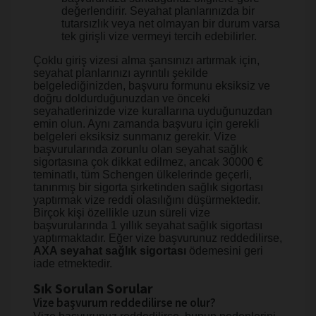
değerlendirir. Seyahat planlarınızda bir
tutarsızlık veya net olmayan bir durum varsa
tek girişli vize vermeyi tercih edebilirler.
Çoklu giriş vizesi alma şansınızı artırmak için,
seyahat planlarınızı ayrıntılı şekilde
belgelediğinizden, başvuru formunu eksiksiz ve
doğru doldurduğunuzdan ve önceki
seyahatlerinizde vize kurallarına uyduğunuzdan
emin olun. Aynı zamanda başvuru için gerekli
belgeleri eksiksiz sunmanız gerekir. Vize
başvurularında zorunlu olan seyahat sağlık
sigortasına çok dikkat edilmez, ancak 30000 €
teminatlı, tüm Schengen ülkelerinde geçerli,
tanınmış bir sigorta şirketinden sağlık sigortası
yaptırmak vize reddi olasılığını düşürmektedir.
Birçok kişi özellikle uzun süreli vize
başvurularında 1 yıllık seyahat sağlık sigortası
yaptırmaktadır. Eğer vize başvurunuz reddedilirse,
AXA seyahat sağlık sigortası
ödemesini geri
iade etmektedir.
Sık Sorulan Sorular
Vize başvurum reddedilirse ne olur?