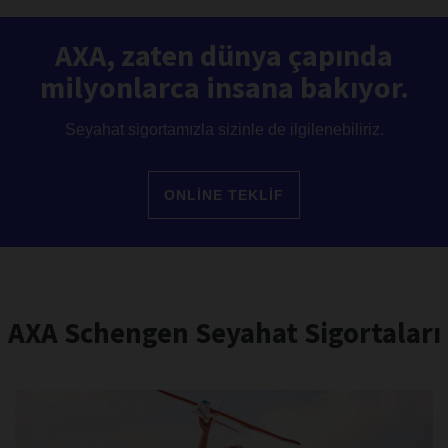
AXA, zaten dünya çapında
milyonlarca insana bakıyor.
Seyahat sigortamızla sizinle de ilgilenebiliriz.
ONLİNE TEKLİF
AXA Schengen Seyahat Sigortaları