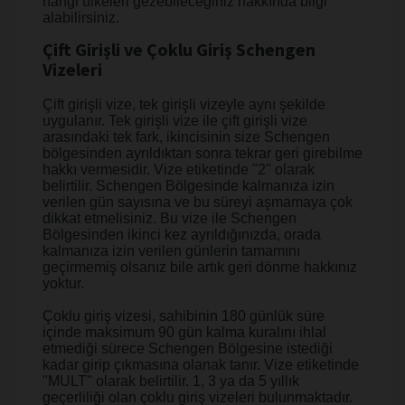
hangi ülkeleri gezebileceğiniz hakkında bilgi
alabilirsiniz.
Çift Girişli ve Çoklu Giriş Schengen
Vizeleri
Çift girişli vize, tek girişli vizeyle aynı şekilde
uygulanır. Tek girişli vize ile çift girişli vize
arasındaki tek fark, ikincisinin size Schengen
bölgesinden ayrıldıktan sonra tekrar geri girebilme
hakkı vermesidir. Vize etiketinde "2" olarak
belirtilir. Schengen Bölgesinde kalmanıza izin
verilen gün sayısına ve bu süreyi aşmamaya çok
dikkat etmelisiniz. Bu vize ile Schengen
Bölgesinden ikinci kez ayrıldığınızda, orada
kalmanıza izin verilen günlerin tamamını
geçirmemiş olsanız bile artık geri dönme hakkınız
yoktur.
Çoklu giriş vizesi, sahibinin 180 günlük süre
içinde maksimum 90 gün kalma kuralını ihlal
etmediği sürece Schengen Bölgesine istediği
kadar girip çıkmasına olanak tanır. Vize etiketinde
"MULT" olarak belirtilir. 1, 3 ya da 5 yıllık
geçerliliği olan çoklu giriş vizeleri bulunmaktadır.