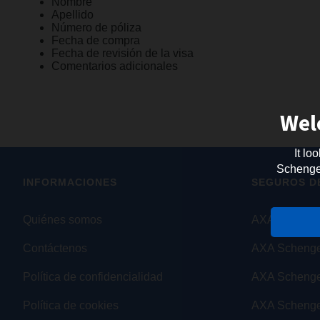
Nombre
Apellido
Número de póliza
Fecha de compra
Fecha de revisión de la visa
Comentarios adicionales
Wel
It lo
Schengen 
INFORMACIONES
SEGUROS DE
Quiénes somos
AXA Schenge
Contáctenos
AXA Schenge
Política de confidencialidad
AXA Scheng
Política de cookies
AXA Schenge