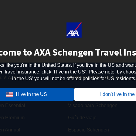
come to AXA Schengen Travel In
oks like you're in the United States. If you live in the US and want
travel insurance, click ‘I live in the US’. Please note, by choosi
 VIAJE
INFORMACIÓN DE VIAJE
in the US’ you will not be offered policies for US residents
n Basic
Seguro de viaje
I live in the US
I don't live in th
n Essential
Visado para Schengen
en Premium
Guía de viaje
n Annual
Espacio Schengen