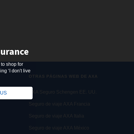
surance
 to shop for
ng ‘I don't live
OTRAS PÁGINAS WEB DE AXA
.
AXA Seguro Schengen EE. UU.
e US
Seguro de viaje AXA Francia
Seguro de viaje AXA Italia
Seguro de viaje AXA México