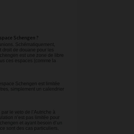
’espace Schengen ?
d’unions. Schématiquement,
t droit de douane pour les
hengen est une zone de libre
 tous ces espaces (comme la
l’espace Schengen est limitée
estres, simplement un calendrier
 par le veto de l’Autriche à
lation n’est pas limitée pour
 Schengen et ayant besoin d’un
 ce sont des cas particuliers,