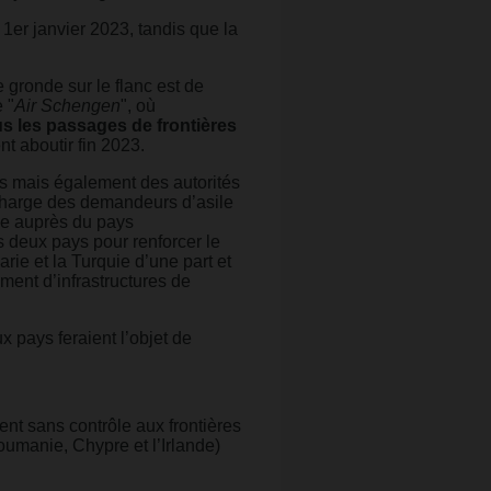
e 1er janvier 2023, tandis que la
e gronde sur le flanc est de
 "
Air Schengen
", où
us les passages de frontières
nt aboutir fin 2023.
ts mais également des autorités
charge des demandeurs d’asile
ée auprès du pays
s deux pays pour renforcer le
garie et la Turquie d’une part et
ement d’infrastructures de
pays feraient l’objet de
nt sans contrôle aux frontières
umanie, Chypre et l’Irlande)