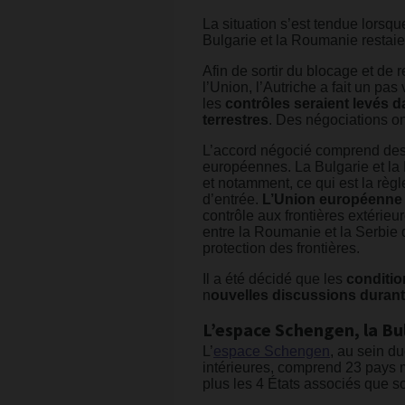
La situation s’est tendue lorsque
Bulgarie et la Roumanie restaien
Afin de sortir du blocage et de r
l’Union, l’Autriche a fait un pa
les
contrôles seraient levés d
terrestres
. Des négociations on
L’accord négocié comprend des g
européennes. La Bulgarie et la
et notamment, ce qui est la règ
d’entrée.
L’Union européenne
contrôle aux frontières extérieur
entre la Roumanie et la Serbie d
protection des frontières.
Il a été décidé que les
conditio
n
ouvelles discussions durant
L’espace Schengen, la Bul
L’
espace Schengen
, au sein d
intérieures, comprend 23 pays 
plus les 4 États associés que so