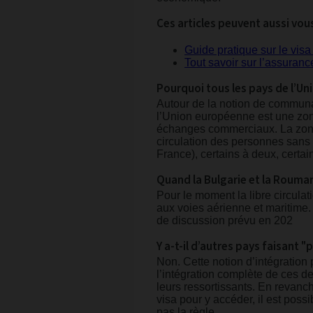
Ces articles peuvent aussi vous
Guide pratique sur le vi
Tout savoir sur l’assuran
Pourquoi tous les pays de l’U
Autour de la notion de communa
l’Union européenne est une zone
échanges commerciaux. La zone
circulation des personnes sans 
France), certains à deux, certai
Quand la Bulgarie et la Rouman
Pour le moment la libre circula
aux voies aérienne et maritime. 
de discussion prévu en 202
Y a-t-il d’autres pays faisant 
Non. Cette notion d’intégration p
l’intégration complète de ces d
leurs ressortissants. En revanc
visa pour y accéder, il est possi
pas la règle.