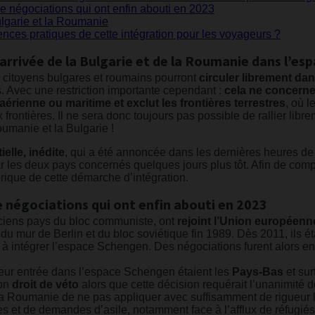
e négociations qui ont enfin abouti en 2023
lgarie et la Roumanie
nces pratiques de cette intégration pour les voyageurs ?
l’arrivée de la Bulgarie et de la Roumanie dans l’e
 citoyens bulgares et roumains pourront
circuler librement d
s. Avec une restriction importante cependant :
cela ne concerne
érienne ou maritime et exclut les frontières terrestres
, où 
frontières. Il ne sera donc toujours pas possible de rallier libr
oumanie et la Bulgarie !
ielle, inédite
, qui a été annoncée dans les dernières heures d
ar les deux pays concernés quelques jours plus tôt. Afin de compr
orique de cette démarche d’intégration.
e négociations qui ont enfin abouti en 2023
ciens pays du bloc communiste, ont
rejoint l’Union européenne
u mur de Berlin et du bloc soviétique fin 1989. Dès 2011, ils ét
, à intégrer l’espace Schengen. Des négociations furent alors
eur entrée dans l’espace Schengen étaient les
Pays-Bas
et surt
son
droit de véto
alors que cette décision requérait l’unanimit
à la Roumanie de ne pas appliquer avec suffisamment de rigueur
res et de demandes d’asile, notamment face à l’afflux de réfugié