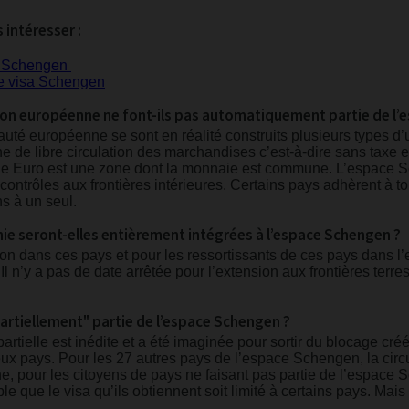
 intéresser :
sa Schengen
ce visa Schengen
nion européenne ne font-ils pas automatiquement partie de l
uté européenne se sont en réalité construits plusieurs types 
 de libre circulation des marchandises c’est-à-dire sans taxe e
 Euro est une zone dont la monnaie est commune. L’espace Sc
contrôles aux frontières intérieures. Certains pays adhèrent à
ns à un seul.
ie seront-elles entièrement intégrées à l’espace Schengen ?
tion dans ces pays et pour les ressortissants de ces pays dans 
Il n’y a pas de date arrêtée pour l’extension aux frontières terr
"partiellement" partie de l’espace Schengen ?
artielle est inédite et a été imaginée pour sortir du blocage créé
eux pays. Pour les 27 autres pays de l’espace Schengen, la circu
he, pour les citoyens de pays ne faisant pas partie de l’espace
ble que le visa qu’ils obtiennent soit limité à certains pays. Mais