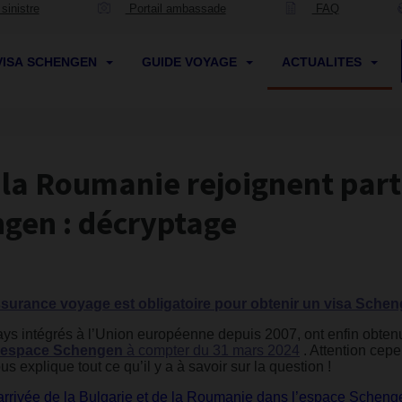
sinistre
Portail ambassade
FAQ
VISA SCHENGEN
GUIDE VOYAGE
ACTUALITES
t la Roumanie rejoignent par
ngen : décryptage
ssurance voyage est obligatoire pour obtenir un visa Sche
ays intégrés à l’Union européenne depuis 2007, ont enfin obten
 l’espace Schengen
à compter du 31 mars 2024
. Attention cepe
s explique tout ce qu’il y a à savoir sur la question !
l’arrivée de la Bulgarie et de la Roumanie dans l’espace Scheng