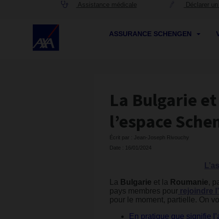
Assistance médicale
Déclarer un 
ASSURANCE SCHENGEN
La Bulgarie e
l’espace Sche
Écrit par : Jean-Joseph Rivouchy
Date : 16/01/2024
L’a
La
Bulgarie
et la
Roumanie
, p
pays membres pour
rejoindre
pour le moment, partielle. On vou
En pratique que signifie 