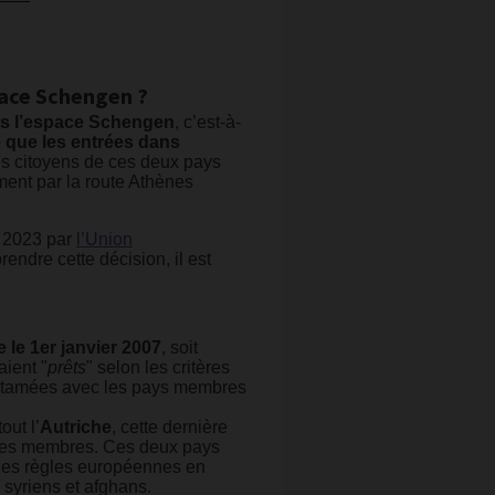
space Schengen ?
ans l’espace Schengen
, c’est-à-
 que les entrées dans
les citoyens de ces deux pays
ement par la route Athènes
e 2023 par
l’Union
endre cette décision, il est
 le 1er janvier 2007
, soit
aient "
prêts
" selon les critères
 entamées avec les pays membres
out l’
Autriche
, cette dernière
é des membres. Ces deux pays
 les règles européennes en
s syriens et afghans.