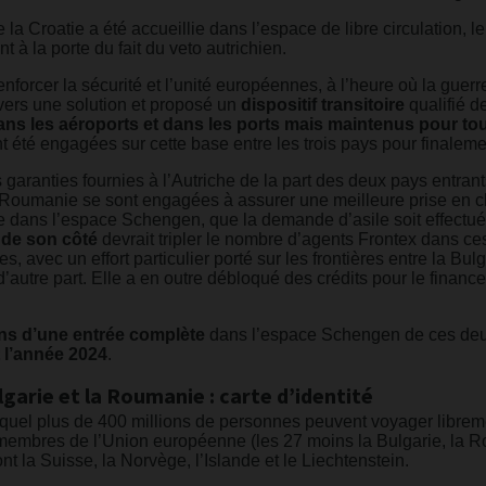
 la Croatie a été accueillie dans l’espace de libre circulation, l
t à la porte du fait du veto autrichien.
enforcer la sécurité et l’unité européennes, à l’heure où la guerr
s vers une solution et proposé un
dispositif transitoire
qualifié de
ans les aéroports et dans les ports mais maintenus pour to
t été engagées sur cette base entre les trois pays pour finaleme
aranties fournies à l’Autriche de la part des deux pays entran
 Roumanie se sont engagées à assurer une meilleure prise en 
le dans l’espace Schengen, que la demande d’asile soit effectu
 de son côté
devrait tripler le nombre d’agents Frontex dans ce
es, avec un effort particulier porté sur les frontières entre la Bul
’autre part. Elle a en outre débloqué des crédits pour le financ
ns d’une entrée complète
dans l’espace Schengen de ces deux 
 l’année 2024
.
garie et la Roumanie : carte d’identité
uquel plus de 400 millions de personnes peuvent voyager libreme
membres de l’Union européenne (les 27 moins la Bulgarie, la Ro
nt la Suisse, la Norvège, l’Islande et le Liechtenstein.