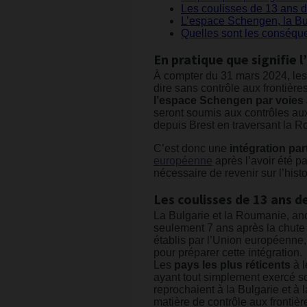
Les coulisses de 13 ans d
L’espace Schengen, la Bu
Quelles sont les conséque
En pratique que signifie 
À compter du 31 mars 2024, les
dire sans contrôle aux frontière
l’espace Schengen par voies a
seront soumis aux contrôles aux 
depuis Brest en traversant la R
C’est donc une
intégration part
européenne
après l’avoir été p
nécessaire de revenir sur l’hist
Les coulisses de 13 ans d
La Bulgarie et la Roumanie, an
seulement 7 ans après la chute d
établis par l’Union européenne
pour préparer cette intégration.
Les
pays les plus réticents
à l
ayant tout simplement exercé 
reprochaient à la Bulgarie et 
matière de contrôle aux frontiè