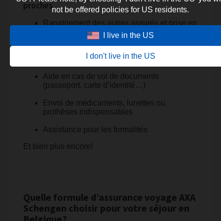
proches
not be offered policies for US residents.
Rapatriement des autres assurés et prise en
charge des enfants mineurs
I live in the US
Visite d’un proche en cas d’hospitalisation
I don't live in the US
d’un voyageur seul
Aide en cas de vol de documents
(passeport, carte d’identité…)
Envoi de médicaments, lunettes ou
prothèses indispensables
Assistance pour les formalités
Et bien plus encore!
Quelle formule d’assurance voyage AXA
Schengen choisir pour votre séjour en
Belgique?