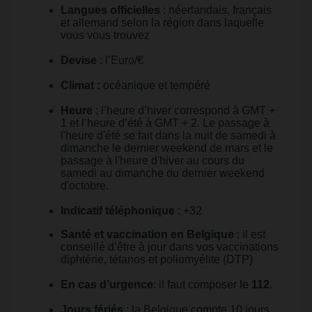
Langues officielles
: néerlandais, français
et allemand selon la région dans laquelle
vous vous trouvez
Devise
: l’Euro/€
Climat :
océanique et tempéré
Heure
: l’heure d’hiver correspond à GMT +
1 et l’heure d’été à GMT + 2. Le passage à
l'heure d'été se fait dans la nuit de samedi à
dimanche le dernier weekend de mars et le
passage à l'heure d'hiver au cours du
samedi au dimanche du dernier weekend
d'octobre.
Indicatif téléphonique
: +32
Santé et vaccination en Belgique
: il est
conseillé d’être à jour dans vos vaccinations
diphtérie, tétanos et poliomyélite (DTP)
En cas d’urgence
: il faut composer le
112
.
Jours fériés
: la Belgique compte 10 jours