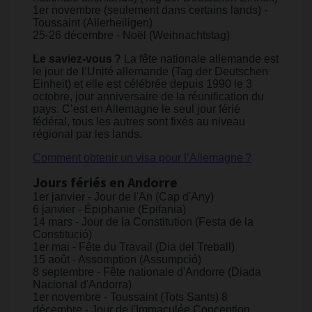
1er novembre (seulement dans certains lands) -
Toussaint (Allerheiligen)
25-26 décembre - Noël (Weihnachtstag)
Le saviez-vous ?
La fête nationale allemande est
le jour de l’Unité allemande (Tag der Deutschen
Einheit) et elle est célébrée depuis 1990 le 3
octobre, jour anniversaire de la réunification du
pays. C’est en Allemagne le seul jour férié
fédéral, tous les autres sont fixés au niveau
régional par les lands. ​​
​Comment obtenir un visa pour l’Allemagne ?
Jours fériés en Andorre
1er janvier - Jour de l'An (Cap d'Any)
6 janvier - Épiphanie (Epifania)
14 mars - Jour de la Constitution (Festa de la
Constitució)
1er mai - Fête du Travail (Dia del Treball)
15 août - Assomption (Assumpció)
8 septembre - Fête nationale d'Andorre (Diada
Nacional d'Andorra)
1er novembre - Toussaint (Tots Sants) 8
décembre - Jour de l'Immaculée Conception