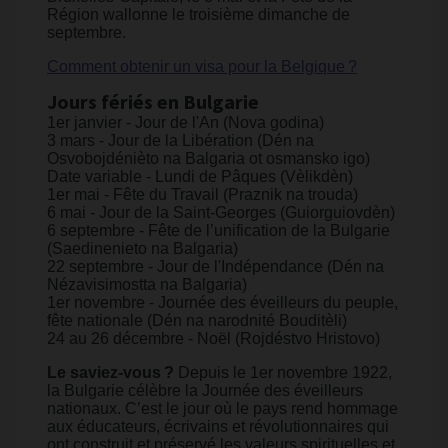
Région wallonne le troisième dimanche de
septembre.
Comment obtenir un visa pour la Belgique ?
Jours fériés en Bulgarie
1er janvier - Jour de l'An (Nova godina)
3 mars - Jour de la Libération (Dén na
Osvobojdénièto na Balgaria ot osmansko igo)
Date variable - Lundi de Pâques (Vèlikdèn)
1er mai - Fête du Travail (Praznik na trouda)
6 mai - Jour de la Saint-Georges (Guiorguiovdèn)
6 septembre - Fête de l’unification de la Bulgarie
(Saedinenieto na Balgaria)
22 septembre - Jour de l'Indépendance (Dén na
Nézavisimostta na Balgaria)
1er novembre - Journée des éveilleurs du peuple,
fête nationale (Dén na narodnité Bouditèli)
24 au 26 décembre - Noël (Rojdéstvo Hristovo)
Le saviez-vous ?
Depuis le 1er novembre 1922,
la Bulgarie célèbre la Journée des éveilleurs
nationaux. C’est le jour où le pays rend hommage
aux éducateurs, écrivains et révolutionnaires qui
ont construit et préservé les valeurs spirituelles et