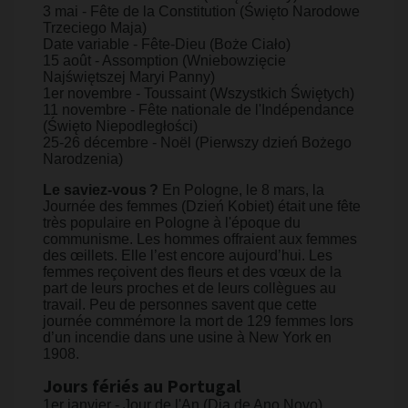
3 mai - Fête de la Constitution (Święto Narodowe
Trzeciego Maja)
Date variable - Fête-Dieu (Boże Ciało)
15 août - Assomption (Wniebowzięcie
Najświętszej Maryi Panny)
1er novembre - Toussaint (Wszystkich Świętych)
11 novembre - Fête nationale de l'Indépendance
(Święto Niepodległości)
25-26 décembre - Noël (Pierwszy dzień Bożego
Narodzenia)
Le saviez-vous ?
En Pologne, le 8 mars, la
Journée des femmes (Dzień Kobiet) était une fête
très populaire en Pologne à l'époque du
communisme. Les hommes offraient aux femmes
des œillets. Elle l’est encore aujourd’hui. Les
femmes reçoivent des fleurs et des vœux de la
part de leurs proches et de leurs collègues au
travail. Peu de personnes savent que cette
journée commémore la mort de 129 femmes lors
d’un incendie dans une usine à New York en
1908.
Jours fériés au Portugal
1er janvier - Jour de l'An (Dia de Ano Novo)