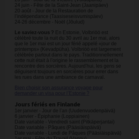
24 juin - Fête de la Saint-Jean (Jaanipäev)
20 août - Jour de la Restauration de
l'indépendance (Taasiseseisvumispäev)
24-26 décembre - Noël (Jõulud)
Le saviez-vous ?
En Estonie, Volbriöö est
célébré toute la nuit du 30 avril au 1er mai, alors
que le 1er mai est un jour férié appelé «jour de
printemps» (Kevadpüha). Volbriöö est largement
célébrée partout dans le pays. Traditionnellement
cette nuit était à l'origine le rassemblement et la
rencontre des sorcières. Aujourd'hui, les gens se
déguisent toujours en sorcières pour errer dans
les rues dans une ambiance de carnaval.
Bien choisir son assurance voyage pour
demander un visa pour l’Estonie ?
Jours fériés en Finlande
1er janvier - Jour de l'an (Uudenvuodenpäivä)
6 janvier - Épiphanie (Loppiainen)
Date variable - Vendredi saint (Pitkäperjantai)
Date variable - Pâques (Pääsiäispäivä)
Date variable - Lundi de Pâques (Pääsiäispäivä)
1er mai - Fête du Travail (Vappu)