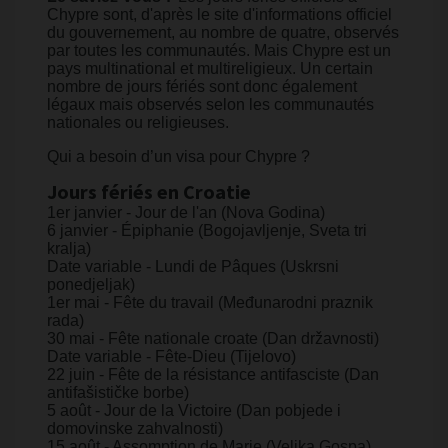
Chypre sont, d'après le site d'informations officiel
du gouvernement, au nombre de quatre, observés
par toutes les communautés. Mais Chypre est un
pays multinational et multireligieux. Un certain
nombre de jours fériés sont donc également
légaux mais observés selon les communautés
nationales ou religieuses.
​Qui a besoin d’un visa pour Chypre ?
Jours fériés en Croatie
1er janvier - Jour de l'an (Nova Godina)
6 janvier - Épiphanie (Bogojavljenje, Sveta tri
kralja)
Date variable - Lundi de Pâques (Uskrsni
ponedjeljak)
1er mai - Fête du travail (Međunarodni praznik
rada)
30 mai - Fête nationale croate (Dan državnosti)
Date variable - Fête-Dieu (Tijelovo)
22 juin - Fête de la résistance antifasciste (Dan
antifašističke borbe)
5 août - Jour de la Victoire (Dan pobjede i
domovinske zahvalnosti)
15 août - Assomption de Marie (Velika Gospa)