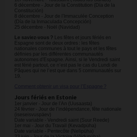
6 décembre - Jour de la Constitution (Día de la
Constitución)
8 décembre - Jour de l'Immaculée Conception
(Día de la Inmaculada Concepción)
25 décembre - Noël (Navidad)
Le saviez-vous ?
Les fêtes et jours fériés en
Espagne sont de deux ordres : les fêtes
nationales communes à tout le pays et les fêtes
définies par les différentes communautés
autonomes d'Espagne. ​Ainsi, si le Vendredi saint
est férié partout, ce n’est pas le cas du Lundi de
Pâques qui ne l’est que dans 5 communautés sur
19.
Comment obtenir un visa pour l’Espagne ?
Jours fériés en Estonie
1er janvier - Jour de l'An (Uusaasta)
24 février - Jour de l’indépendance, fête nationale
(iseseisvuspäev)
Date variable - Vendredi saint (Suur Reede)
1er mai - Jour du Travail (Kevadpüha)
Date variable - Pentecôte (Nelipüha)
23 juin - Jour de la Victoire (Võidupüha)