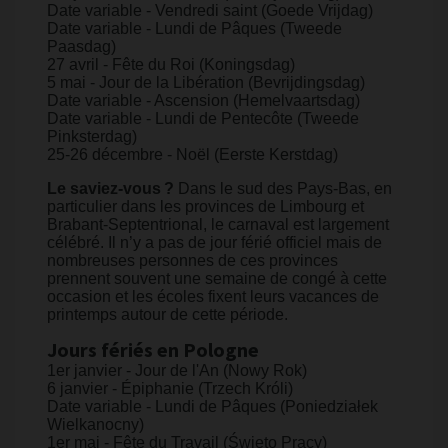
Date variable - Vendredi saint (Goede Vrijdag)
Date variable - Lundi de Pâques (Tweede
Paasdag)
27 avril - Fête du Roi (Koningsdag)
5 mai - Jour de la Libération (Bevrijdingsdag)
Date variable - Ascension (Hemelvaartsdag)
Date variable - Lundi de Pentecôte (Tweede
Pinksterdag)
25-26 décembre - Noël (Eerste Kerstdag)
Le saviez-vous ?
Dans le sud des Pays-Bas, en
particulier dans les provinces de Limbourg et
Brabant-Septentrional, le carnaval est largement
célébré. Il n’y a pas de jour férié officiel mais de
nombreuses personnes de ces provinces
prennent souvent une semaine de congé à cette
occasion et les écoles fixent leurs vacances de
printemps autour de cette période.
Jours fériés en Pologne
1er janvier - Jour de l'An (Nowy Rok)
6 janvier - Épiphanie (Trzech Króli)
Date variable - Lundi de Pâques (Poniedziałek
Wielkanocny)
1er mai - Fête du Travail (Święto Pracy)