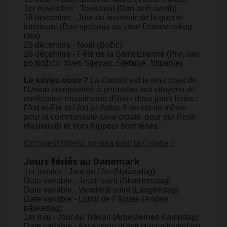
1er novembre - Toussaint (Dan svih svetih)
18 novembre - Jour du souvenir de la guerre
intérieure (Dan sjećanja na žrtve Domovinskog
rata)
25 décembre - Noël (Božić)
26 décembre - Fête de la Saint-Étienne (Prvi dan
po Božiću, Sveti Stjepan, Štefanje, Stipanje)
Le saviez-vous ?
​​La Croatie est le seul pays de
l'Union européenne à permettre aux citoyens de
confession musulmane d'avoir deux jours fériés ;
l'Aïd el-Fitr et l'Aïd al-Adha. Il en est de même
pour la communauté juive croate, pour qui Rosh
Hashanah et Yom Kippour sont fériés.
Comment obtenir un visa pour la Croatie ?
Jours fériés au Danemark
1er janvier - Jour de l'An (Nytårsdag)
Date variable - Jeudi saint (Skærtorsdag)
Date variable - Vendredi saint (Langfredag)
Date variable - Lundi de Pâques (Anden
påskedag)
1er mai - Jour du Travail (Arbejdernes Kampdag)
Date variable - Ascension (Kristi Himmelfartsdag)