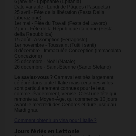
6 janvier - Épiphanie (Epifania)
Date variable - Lundi de Pâques (Pasquetta)
25 avril - Fête de la libération (Festa Della
Liberazione)
1er mai - Fête du Travail (Festa del Lavoro)
2 juin - Fête de la République italienne (Festa
della Repubblica)
15 août - Assomption (Ferragosto)
1er novembre - Toussaint (Tutti i santi)
8 décembre - Immaculée Conception (Immacolata
Concezione)
25 décembre - Noël (Natale)
26 décembre - Saint-Étienne (Santo Stefano)
Le saviez-vous ?
Carnaval est très largement
célébré dans toute l’Italie mais certaines villes
sont particulièrement connues pour le leur,
comme, évidemment, Venise. C’est une fête qui
remonte au Moyen-Âge, qui commence 10 jours
avant le mercredi des Cendres et dure jusqu’au
Mardi gras.
Comment obtenir un visa pour l’Italie ?
Jours fériés en Lettonie