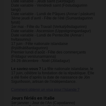
Date variable - Jeudi saint (Skírdagur)
Date variable - Vendredi saint (Föstudagurinn
langi)
Date variable - Lundi de Pâques (Annar í páskum)
3ème jeudi d’avril - Fête de l'été (Sumardagurinn
fyrsti)
1er mai - Fête du Travail (Verkalýðsdagurinn)
Date variable - Ascension (Uppstigningardagur)
Date variable - Lundi de Pentecôte (Annar í
hvítasunnu)
17 juin - Fête nationale islandaise
(Þjóðhátíðardagurinn)
Premier lundi d'août - Fête des commerçants
(Frídagur verslunarmanna)
24-26 décembre - Noël (Jóladagur)
Le saviez-vous ?
La fête nationale islandaise, le
17 juin, célèbre la fondation de la république. Elle
a été fixée d’après la date de naissance de Jón
Sigurðsson, artisan de l'indépendance.
Comment obtenir un visa pour l’Islande ?
Jours fériés en Italie
1er janvier - Jour de l'An (Capodanno)