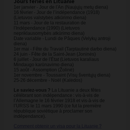
Jours fériés en Lituanie
1er janvier - Jour de l'An (Naujųjų metų diena)
16 février - Jour de l’indépendance (1918)
(Lietuvos valstybės atkūrimo diena)
11 mars - Jour de la restauration de
l'Indépendance (1990) (Lietuvos
nepriklausomybės atkūrimo diena)
Date variable - Lundi de Pâques (Velykų antroji
diena)
1er mai - Fête du Travail (Tarptautinė darbo diena)
24 juin - Fête de la Saint-Jean (Joninės)
6 juillet - Jour de l'État (Lietuvos karaliaus
Mindaugo karūnavimo diena)
15 août - Assomption (Žolinė)
1er novembre - Toussaint (Visų šventųjų diena)
25-26 décembre - Noël (Kalėdos)
Le saviez-vous ?
La Lituanie a deux fêtes
célébrant son indépendance : vis-à-vis de
l’Allemagne le 16 février 1918 et vis-à-vis de
l’URSS le 11 mars 1990 (ce fut la première
république soviétique à proclamer son
indépendance).
Comment obtenir un visa pour la Lituanie ?