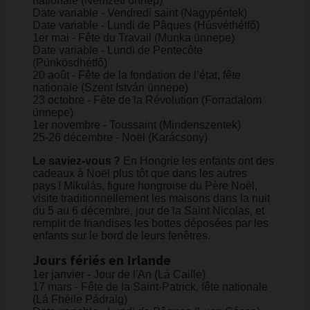
nationale (Nemzeti ünnep)
Date variable - Vendredi saint (Nagypéntek)
Date variable - Lundi de Pâques (Húsvéthétfő)
1er mai - Fête du Travail (Munka ünnepe)
Date variable - Lundi de Pentecôte
(Pünkösdhétfő)
20 août - Fête de la fondation de l’état, fête
nationale (Szent István ünnepe)
23 octobre - Fête de la Révolution (Forradalom
ünnepe)
1er novembre - Toussaint (Mindenszentek)
25-26 décembre - Noël (Karácsony)
Le saviez-vous ?
En Hongrie les enfants ont des
cadeaux à Noël plus tôt que dans les autres
pays ! Mikulás, figure hongroise du Père Noël,
visite traditionnellement les maisons dans la nuit
du 5 au 6 décembre, jour de la Saint Nicolas, et
remplit de friandises les bottes déposées par les
enfants sur le bord de leurs fenêtres. ​​
Jours fériés en Irlande
1er janvier - Jour de l'An (Lá Caille)
17 mars - Fête de la Saint-Patrick, fête nationale
(Lá Fhéile Pádraig)