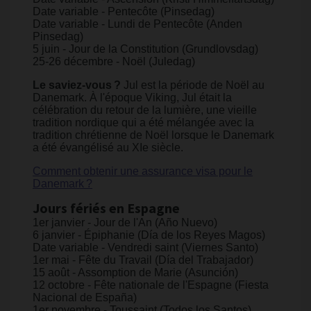
Date variable - Pentecôte (Pinsedag)
Date variable - Lundi de Pentecôte (Anden
Pinsedag)
5 juin - Jour de la Constitution (Grundlovsdag)
25-26 décembre - Noël (Juledag)
Le saviez-vous ?
Jul est la période de Noël au
Danemark. À l'époque Viking, Jul était la
célébration du retour de la lumière, une vieille
tradition nordique qui a été mélangée avec la
tradition chrétienne de Noël lorsque le Danemark
a été évangélisé au XIe siècle.
Comment obtenir une assurance visa pour le
Danemark ?
Jours fériés en Espagne
1er janvier - Jour de l'An (Año Nuevo)
6 janvier - Épiphanie (Día de los Reyes Magos)
Date variable - Vendredi saint (Viernes Santo)
1er mai - Fête du Travail (Día del Trabajador)
15 août - Assomption de Marie (Asunción)
12 octobre - Fête nationale de l'Espagne (Fiesta
Nacional de España)
1er novembre - Toussaint (Todos los Santos)