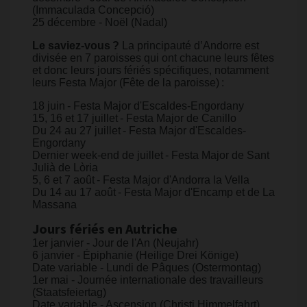
(Immaculada Concepció)
25 décembre - Noël (Nadal)
Le saviez-vous ?
La principauté d’Andorre est
divisée en 7 paroisses qui ont chacune leurs fêtes
et donc leurs jours fériés spécifiques, notamment
leurs Festa Major (Fête de la paroisse) :
18 juin - Festa Major d'Escaldes-Engordany
15, 16 et 17 juillet - Festa Major de Canillo
Du 24 au 27 juillet - Festa Major d'Escaldes-
Engordany
Dernier week-end de juillet - Festa Major de Sant
Julià de Lòria
5, 6 et 7 août - Festa Major d'Andorra la Vella
Du 14 au 17 août - Festa Major d'Encamp et de La
Massana
Jours fériés en Autriche
1er janvier - Jour de l'An (Neujahr)
6 janvier - Épiphanie (Heilige Drei Könige)
Date variable - Lundi de Pâques (Ostermontag)
1er mai - Journée internationale des travailleurs
(Staatsfeiertag)
Date variable - Ascension (Christi Himmelfahrt)