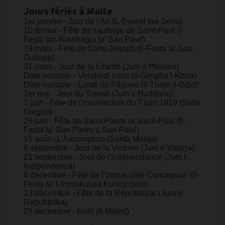
Jours fériés à Malte
1er janvier - Jour de l'An (L-Ewwel tas-Sena)
10 février - Fête du naufrage de Saint-Paul (l-
Festa tan-Nawfraġju ta’ San Pawl)
19 mars - Fête de Saint-Joseph (Il-Festa ta’ San
Ġużepp)
31 mars - Jour de la Liberté (Jum il-Ħelsien)
Date variable - Vendredi saint (Il-Ġimgħa l-Kbira)
Date variable - Lundi de Pâques (It-Tnejn il-Gdid)
1er mai - Jour du Travail (Jum il-Ħaddiem)
7 juin - Fête de l’insurrection du 7 juin 1919 (Sette
Giugno)
29 juin - Fête de Saint-Pierre et Saint-Paul (Il-
Festa ta’ San Pietru u San Pawl)
15 août - L'Assomption (Santa Marija)
8 septembre - Jour de la Victoire (Jum il-Vittorja)
21 septembre - Jour de l'Indépendance (Jum l-
Indipendenza)
8 décembre - Fête de l’Immaculée Conception (Il-
Festa ta’ l-Immakulata Kunċizzjoni)
13 décembre - Fête de la République (Jum ir-
Repubblika)
25 décembre - Noël (Il-Milied)