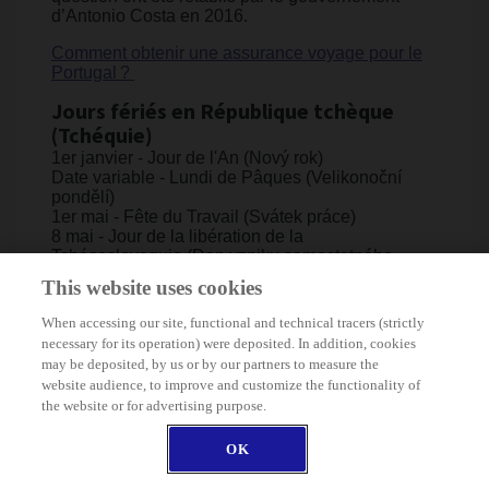
d’Antonio Costa en 2016.
Comment obtenir une assurance voyage pour le
Portugal ? ​​
Jours fériés en République tchèque
(Tchéquie)
1er janvier - Jour de l'An (Nový rok)
Date variable - Lundi de Pâques (Velikonoční
pondělí)
1er mai - Fête du Travail (Svátek práce)
8 mai - Jour de la libération de la
Tchécoslovaquie (Den vzniku samostatného
československého státu)
This website uses cookies
6 juillet - Fête de Jan Hus (Den upálení mistra
Jana Husa)
When accessing our site, functional and technical tracers (strictly
28 septembre - Fête de Saint-Venceslas, fête
necessary for its operation) were deposited. In addition, cookies
nationale (Den české státnosti)
may be deposited, by us or by our partners to measure the
28 octobre - Fête de la naissance de la
website audience, to improve and customize the functionality of
Tchécoslovaquie, fête nationale (Vznik
the website or for advertising purpose.
Československa)
17 novembre - Jour de la lutte pour la liberté et la
OK
démocratie (Den boje za svobodu a demokracii)
24-26 décembre - Noël (svátek vánoční)