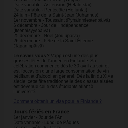
Date variable - Ascension (Helatorstai)
Date variable - Pentecôte (Helluntai)
24 juin - Fête de la Saint-Jean (Juhannus)
1er novembre - Toussaint (Pyhäinmiestenpäivä)
6 décembre - Jour de l'indépendance
(Itsenäisyyspäivä)
25 décembre - Noël (Joulupäivä)
26 décembre - Fête de la Saint-Étienne
(Tapaninpäivä)
Le saviez-vous ?
Vappu est une des plus
grosses fêtes de l'année en Finlande. Sa
célébration commence dès le 30 avril au soir et
est l'occasion d'une large consommation de vin
pétillant et d’alcool en général. Dès la fin du XIXe
siècle, cette fête traditionnelle des classes aisées
est devenue celle des étudiants allant à
l'université.
Comment obtenir un visa pour la Finlande ?
Jours fériés en France
1er janvier - Jour de l'An
Date variable - Lundi de Pâques
1er mai - Fête du Travail