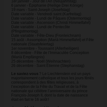
1er janvier - Jour de l'An (Neujahrstag)
6 janvier - Épiphanie (Heilige Drei Könige)
19 mars - Saint-Joseph (Josefstag)
Date variable - Vendredi saint (Karfreitag)
Date variable - Lundi de Pâques (Ostermontag)
Date variable - Ascension (Christi Himmelfahrt)
Date variable - Lundi de Pentecôte
(Pfingstmontag)
Date variable - Fête-Dieu (Fronleichnam)
15 août - Assomption (Mariä Himmelfahrt) et Fête
nationale (Staatsfeiertag)
1er novembre - Toussaint (Allerheiligen)
8 décembre - Fête de l'Immaculée Conception
(Mariä Empfängnis)
25 décembre - Noël (Weihnachten)
26 décembre - Saint Étienne (Stephanstag)
Le saviez-vous
? Le Liechtenstein est un pays
majoritairement catholique et tous les jours fériés
correspondent à des fêtes religieuses, à
l’exception de la Fête du Travail et de la Fête
nationale qui célèbre l’anniversaire du prince
François-Joseph II, dont la date de naissance
était en fait le 16 août !