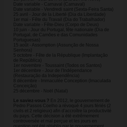
Date variable - Carnaval (Carnaval)
Date variable - Vendredi saint (Sexta-Feira Santa)
25 avril - Jour de la Liberté (Dia da Liberdade)
1er mai - Fête du Travail (Dia do Trabalhador)
Date variable - Fête-Dieu (Corpo de Deus)
10 juin - Jour du Portugal, fête nationale (Dia de
Portugal, de Camões e das Comunidades
Portuguesas)
15 août - Assomption (Assunção de Nossa
Senhora)
5 octobre - Fête de la République (Implantação
de República)
1er novembre - Toussaint (Todos os Santos)
1er décembre - Jour de l'Indépendance
(Restauração da Independência)
8 décembre - Immaculée Conception (Imaculada
Conceição)
25 décembre - Noël (Natal)
Le saviez-vous ?
En 2012, le gouvernement de
Pedro Passos Coelho a révoqué 4 jours fériés (2
civils et 2 religieux) afin d'accroître la productivité
du pays. Cette décision a été extrêmement
controversée et mal perçue et les jours en
question ont été rétablis par le gouvernement