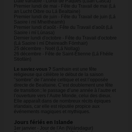
Date variable - Lundi de Pâques (Luan Cásca)
Premier lundi de mai - Fête du Travail de mai (Lá
an Lucht Oibre ou Lá Bealtaine)
Premier lundi de juin - Fête du Travail de juin (Lá
Saoire i mí Mheitheamh)
Premier lundi d'août - Fête du Travail d'août (Lá
Saoire i mí Lúnasa)
Dernier lundi d'octobre - Fête du Travail d'octobre
(Lá Saoire i mí Dheireadh Fómhair)
25 décembre - Noël (Lá Nollag)
26 décembre - Fête de Saint-Étienne (Lá Fhéile
Stiofáin)
Le saviez-vous ?
Samhain est une fête
religieuse qui célèbre le début de la saison
"sombre" de l’année celtique et est l’opposée
directe de Bealtaine. C’est doublement une fête
de transition ; le passage d’une année à l'autre et
l’ouverture vers l’Autre Monde, celui des dieux.
Elle apparaît dans de nombreux récits épiques
irlandais, car elle est réputée propice aux
événements magiques et mythiques.
Jours fériés en Islande
1er janvier - Jour de l'An (Nýársdagur)