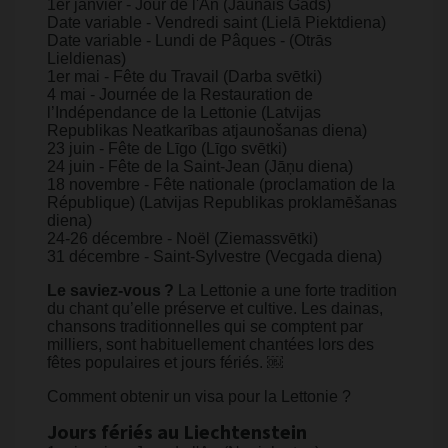
1er janvier - Jour de l'An (Jaunais Gads)
Date variable - Vendredi saint (Lielā Piektdiena)
Date variable - Lundi de Pâques - (Otrās
Lieldienas)
1er mai - Fête du Travail (Darba svētki)
4 mai - Journée de la Restauration de
l’Indépendance de la Lettonie (Latvijas
Republikas Neatkarības atjaunošanas diena)
23 juin - Fête de Līgo (Līgo svētki)
24 juin - Fête de la Saint-Jean (Jāņu diena)
18 novembre - Fête nationale (proclamation de la
République) (Latvijas Republikas proklamēšanas
diena)
24-26 décembre - Noël (Ziemassvētki)
31 décembre - Saint-Sylvestre (Vecgada diena)
Le saviez-vous ?
La Lettonie a une forte tradition
du chant qu’elle préserve et cultive. Les dainas,
chansons traditionnelles qui se comptent par
milliers, sont habituellement chantées lors des
fêtes populaires et jours fériés. ​​￼​
Comment obtenir un visa pour la Lettonie ? ​​
Jours fériés au Liechtenstein