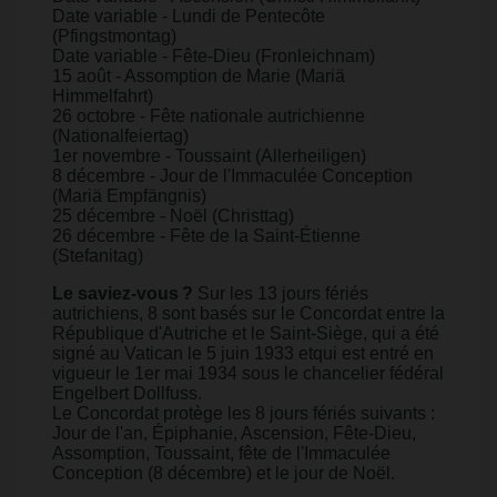
Date variable - Lundi de Pentecôte
(Pfingstmontag)
Date variable - Fête-Dieu (Fronleichnam)
15 août - Assomption de Marie (Mariä
Himmelfahrt)
26 octobre - Fête nationale autrichienne
(Nationalfeiertag)
1er novembre - Toussaint (Allerheiligen)
8 décembre - Jour de l'Immaculée Conception
(Mariä Empfängnis)
25 décembre - Noël (Christtag)
26 décembre - Fête de la Saint-Étienne
(Stefanitag)
Le saviez-vous ?
Sur les 13 jours fériés
autrichiens, 8 sont basés sur le Concordat entre la
République d'Autriche et le Saint-Siège, qui a été
signé au Vatican le 5 juin 1933 etqui est entré en
vigueur le 1er mai 1934 sous le chancelier fédéral
Engelbert Dollfuss.
Le Concordat protège les 8 jours fériés suivants :
Jour de l'an, Épiphanie, Ascension, Fête-Dieu,
Assomption, Toussaint, fête de l'Immaculée
Conception (8 décembre) et le jour de Noël. ​​