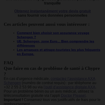
tranquille
Obtenez instantanément votre devis gratuit
sans fournir vos données personnelles
Ces articles peuvent aussi vous intéresser :
Comment bien choisir son assurance voyage
Schengen ?
UE, Schengen, zone Euro... Bien comprendre les
différences
Les arnaques et attrape-touristes les plus fréquents
en Europe.
FAQ
Que faire en cas de problème de santé à Chypre
?
En cas d'urgence médicale,
contactez l'assistance AXA
Schengen
(numéro de contrat requis) : par téléphone au
+32 2 55 2 53 98 ou via
l'outil d'assistance digitale AXA
.
Pour un problème bénin ou un avis médical, utilisez la
téléconsultation gratuite via l'appli
Doctor Please!
.
Important !
Conservez tous vos justificatifs de frais pour le
remboursement.