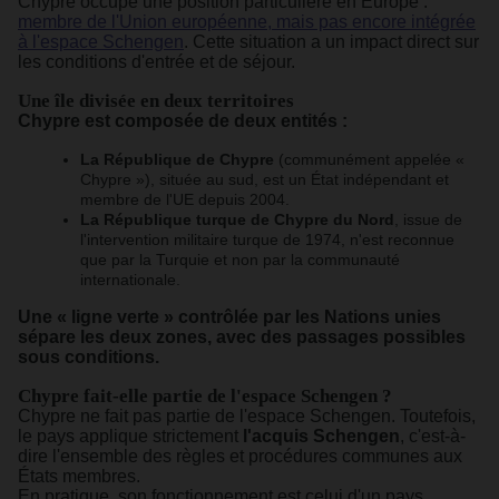
Chypre occupe une position particulière en Europe :
membre de l'Union européenne, mais pas encore intégrée
à l'espace Schengen
. Cette situation a un impact direct sur
les conditions d'entrée et de séjour.
Une île divisée en deux territoires
Chypre est composée de deux entités :
La République de Chypre
(communément appelée «
Chypre »), située au sud, est un État indépendant et
membre de l'UE depuis 2004.
La République turque de Chypre du Nord
, issue de
l'intervention militaire turque de 1974, n'est reconnue
que par la Turquie et non par la communauté
internationale.
Une « ligne verte » contrôlée par les Nations unies
sépare les deux zones, avec des passages possibles
sous conditions.
Chypre fait-elle partie de l'espace Schengen ?
Chypre ne fait pas partie de l'espace Schengen. Toutefois,
le pays applique strictement
l'acquis Schengen
, c'est-à-
dire l'ensemble des règles et procédures communes aux
États membres.
En pratique, son fonctionnement est celui d'un pays