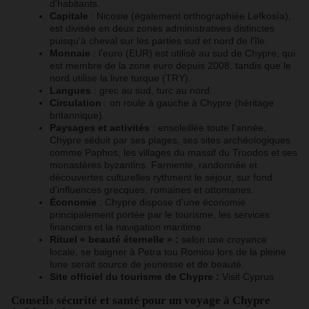
d'habitants.
Capitale
: Nicosie (également orthographiée Lefkosía),
est divisée en deux zones administratives distinctes
puisqu'à cheval sur les parties sud et nord de l'île.
Monnaie
: l'euro (EUR) est utilisé au sud de Chypre, qui
est membre de la zone euro depuis 2008, tandis que le
nord utilise la livre turque (TRY).
Langues
: grec au sud, turc au nord.
Circulation
: on roule à gauche à Chypre (héritage
britannique).
Paysages et activités
: ensoleillée toute l'année,
Chypre séduit par ses plages, ses sites archéologiques
comme Paphos, les villages du massif du Troodos et ses
monastères byzantins. Farniente, randonnée et
découvertes culturelles rythment le séjour, sur fond
d'influences grecques, romaines et ottomanes.
Économie
: Chypre dispose d'une économie
principalement portée par le tourisme, les services
financiers et la navigation maritime.
Rituel « beauté éternelle » :
selon une croyance
locale, se baigner à Petra tou Romiou lors de la pleine
lune serait source de jeunesse et de beauté.
Site officiel du tourisme de Chypre :
Visit Cyprus
Conseils sécurité et santé pour un voyage à Chypre