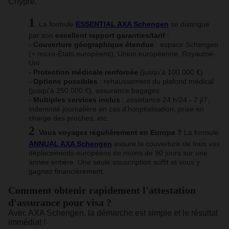
Chypre.
La formule
ESSENTIAL AXA Schengen
se distingue
par son
excellent rapport garanties/tarif
:
-
Couverture géographique étendue
: espace Schengen
(+ micro-États européens), Union européenne, Royaume-
Uni
-
Protection médicale renforcée
(jusqu'à 100.000 €)
-
Options possibles
: rehaussement du plafond médical
(jusqu'à 250.000 €), assurance bagages
-
Multiples services inclus
: assistance 24 h/24 - 7 j/7,
indemnité journalière en cas d'hospitalisation, prise en
charge des proches, etc.
Vous voyagez régulièrement en Europe ?
La formule
ANNUAL AXA Schengen
assure la couverture de tous vos
déplacements européens de moins de 90 jours sur une
année entière. Une seule souscription suffit et vous y
gagnez financièrement.
Comment obtenir rapidement l'attestation
d'assurance pour visa ?
Avec AXA Schengen, la démarche est simple et le résultat
immédiat !