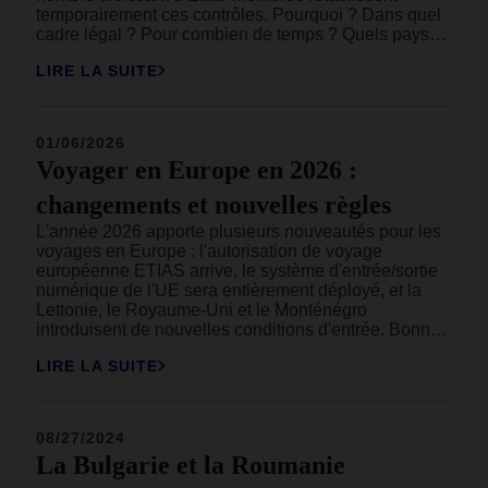
temporairement ces contrôles. Pourquoi ? Dans quel
cadre légal ? Pour combien de temps ? Quels pays
sont concernés en 2026 ? Nous faisons le point sur
LIRE LA SUITE
ce qu’il faut savoir et ce que cela change
concrètement pour vos voyages en Europe.
01/06/2026
Voyager en Europe en 2026 :
changements et nouvelles règles
L'année 2026 apporte plusieurs nouveautés pour les
voyages en Europe : l'autorisation de voyage
européenne ETIAS arrive, le système d'entrée/sortie
numérique de l'UE sera entièrement déployé, et la
Lettonie, le Royaume-Uni et le Monténégro
introduisent de nouvelles conditions d'entrée. Bonne
nouvelle : vous bénéficierez de plus de droits pour les
LIRE LA SUITE
voyages à forfait. Mauvaise nouvelle : de nombreuses
destinations prisées en Europe augmenteront leurs
taxes touristiques en 2026.
08/27/2024
La Bulgarie et la Roumanie