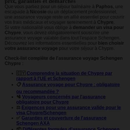
prix, garanties et démarches
Que vous partiez pour un séjour balnéaire à
Paphos
, une
escapade à
Nicosie
ou un déplacement professionnel,
une assurance voyage reste un allié essentiel pour couvrir
vos frais médicaux et voyager sereinement à
Chypre
.
Si votre nationalité vous oblige à
demander un visa pour
Chypre
, vous devez obligatoirement souscrire une
assurance voyage valable dans tout l'espace Schengen.
Découvrez les informations essentielles pour
bien choisir
votre assurance voyage
pour votre séjour à Chypre.
Check-list complète de l'assurance voyage Schengen
Chypre :
🇨🇾
Comprendre la situation de Chypre par
rapport à l'UE et Schengen
📋
Assurance voyage pour Chypre : obligatoire
ou recommandée ?
🛂
Voyageurs concernés par l'assurance
obligatoire pour Chypre
⚖️
Exigences pour une assurance valide pour le
visa Chypre/Schengen
✅
Garanties et couverture de l'assurance
Schengen AXA
📦
Différentes formules d'assurance Schengen