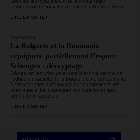
Lettonie, le Royaume-Uni et le Monténégro
introduisent de nouvelles conditions d'entrée. Bonne
nouvelle : vous bénéficierez de plus de droits pour les
LIRE LA SUITE
voyages à forfait. Mauvaise nouvelle : de nombreuses
destinations prisées en Europe augmenteront leurs
taxes touristiques en 2026.
08/27/2024
La Bulgarie et la Roumanie
rejoignent partiellement l’espace
Schengen : décryptage
Découvrez les principaux détails et implications de
l'adhésion partielle de la Bulgarie et de la Roumanie
à Air Schengen. Découvrez les changements, les
avantages et les conséquences pour le transport
aérien dans la région.
LIRE LA SUITE
VOIR PLUS