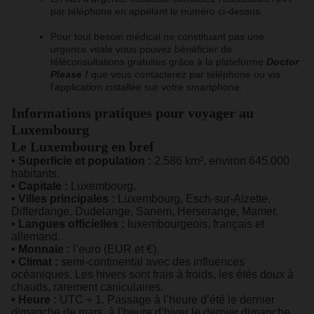
par téléphone en appelant le numéro ci-dessus.
Pour tout besoin médical ne constituant pas une
urgence vitale vous pouvez bénéficier de
téléconsultations gratuites grâce à la plateforme
Doctor
Please !
que vous contacterez par téléphone ou via
l’application installée sur votre smartphone.
Informations pratiques pour voyager au
Luxembourg
Le Luxembourg en bref
• Superficie et population :
2.586 km², environ 645.000
habitants.
• Capitale :
Luxembourg.
• Villes principales :
Luxembourg, Esch-sur-Alzette,
Differdange, Dudelange, Sanem, Herserange, Mamer.
• Langues officielles :
luxembourgeois, français et
allemand.
• Monnaie :
l’euro (EUR et €).
• Climat :
semi-continental avec des influences
océaniques. Les hivers sont frais à froids, les étés doux à
chauds, rarement caniculaires.
• Heure :
UTC + 1. Passage à l’heure d’été le dernier
dimanche de mars, à l’heure d’hiver le dernier dimanche