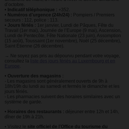
d’octobre.
• Indicatif téléphonique :
+352.
• Numéros d’urgence (24h/24) :
Pompiers / Premiers
secours : 112, police : 113.
• Jours fériés :
1er janvier, Lundi de Pâques, Fête du
Travail (1er mai), Journée de l’Europe (9 mai), Ascension,
Lundi de Pentecôte, Fête Nationale (23 juin), Assomption
(15 août), Toussaint (1er novembre), Noël (25 décembre),
Saint Étienne (26 décembre).
→ Ne soyez pas pris au dépourvu pendant votre voyage,
consultez la
liste des jours fériés au Luxembourg et en
Europe
.
• Ouverture des magasins :
- Les magasins sont généralement ouverts de 9h à
18h/19h du lundi au samedi et fermés le dimanche et les
jours fériés.
- Les pharmacies suivent des horaires similaires avec un
système de garde.
• Horaires des restaurants :
déjeuner entre 12h et 14h,
dîner de 19h à 21h.
• Visitez le
site officiel de l’Office du tourisme du