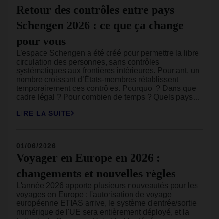
Retour des contrôles entre pays
Schengen 2026 : ce que ça change
pour vous
L’espace Schengen a été créé pour permettre la libre
circulation des personnes, sans contrôles
systématiques aux frontières intérieures. Pourtant, un
nombre croissant d’États-membres rétablissent
temporairement ces contrôles. Pourquoi ? Dans quel
cadre légal ? Pour combien de temps ? Quels pays
sont concernés en 2026 ? Nous faisons le point sur
LIRE LA SUITE
ce qu’il faut savoir et ce que cela change
concrètement pour vos voyages en Europe.
01/06/2026
Voyager en Europe en 2026 :
changements et nouvelles règles
L'année 2026 apporte plusieurs nouveautés pour les
voyages en Europe : l'autorisation de voyage
européenne ETIAS arrive, le système d'entrée/sortie
numérique de l'UE sera entièrement déployé, et la