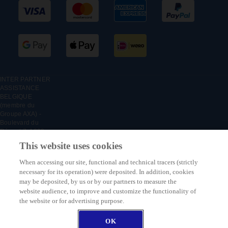
INTER PARTNER
ASSISTANCE
BELGIQUE
(membre du
Groupe AXA) -
Boulevard du
Régent 7, 1000
Bruxelles, Belgique
This website uses cookies
- Succursale belge
d'INTER PARTNER
When accessing our site, functional and technical tracers (strictly
ASSISTANCE SA,
necessary for its operation) were deposited. In addition, cookies
entreprise
may be deposited, by us or by our partners to measure the
d'assurance
website audience, to improve and customize the functionality of
immatriculée en
France sous le
the website or for advertising purpose.
numéro : 316 139
500 - RCS
DEVIS EN LIGNE
OK
Nanterre, agréée