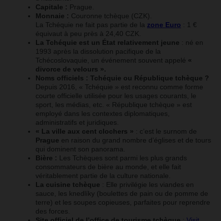
Capitale :
Prague.
Monnaie :
Couronne tchèque (CZK).
La Tchéquie ne fait pas partie de la
zone Euro
: 1 €
équivaut à peu près à 24,40 CZK.
La Tchéquie est un État relativement jeune
: né en
1993 après la dissolution pacifique de la
Tchécoslovaquie, un événement souvent appelé
«
divorce de velours ».
Noms officiels :
Tchéquie ou République tchèque ?
Depuis 2016, « Tchéquie » est reconnu comme forme
courte officielle utilisée pour les usages courants, le
sport, les médias, etc. « République tchèque » est
employé dans les contextes diplomatiques,
administratifs et juridiques.
« La ville aux cent clochers »
: c’est le surnom de
Prague
en raison du grand nombre d’églises et de tours
qui dominent son panorama.
Bière :
Les Tchèques sont parmi les plus grands
consommateurs de bière au monde, et elle fait
véritablement partie de la culture nationale.
La cuisine tchèque
: Elle privilégie les viandes en
sauce, les knedlíky (boulettes de pain ou de pomme de
terre) et les soupes copieuses, parfaites pour reprendre
des forces.
Site officiel de l’office de tourisme tchèque
:
Visit