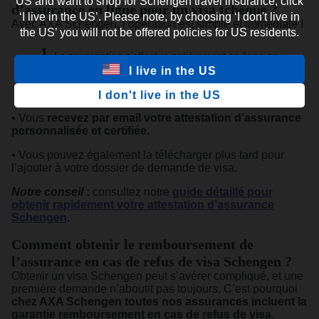
US and want to shop for Schengen travel insurance, click
d’assurance en ligne pour un visa tchèque ?
‘I live in the US’. Please note, by choosing ‘I don't live in
Avec AXA Schengen, l’opération est simple et immédiate !
the US’ you will not be offered policies for US residents.
La souscription s’effectue entièrement en ligne en
I live in the US
quelques minutes.
Dès validation de votre paiement :
I don't live in the US
• Vous
recevez par email votre attestation d’assurance
personnalisée et certifiée.
• Vous pouvez également la télécharger plus tard pour
l’ajouter à votre dossier de demande de visa.
Notre conseil
:
consultez notre
guide détaillé pour
obtenir rapidement votre attestation d’assurance
Schengen
.
Comment obtenir le remboursement de
l’assurance en cas de refus de visa Schengen ?
Obtenir un visa Schengen peut s’avérer compliqué, et une
première demande n’aboutit pas toujours. C’est pourquoi
chez AXA Schengen toutes nos assurances incluent la
garantie remboursement en cas de refus de visa
.