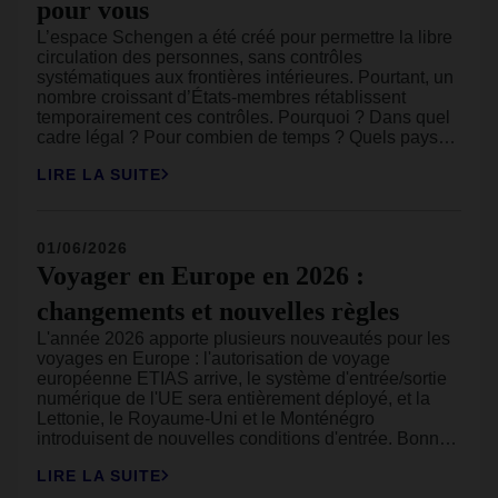
pour vous
L’espace Schengen a été créé pour permettre la libre
circulation des personnes, sans contrôles
systématiques aux frontières intérieures. Pourtant, un
nombre croissant d’États-membres rétablissent
temporairement ces contrôles. Pourquoi ? Dans quel
cadre légal ? Pour combien de temps ? Quels pays
sont concernés en 2026 ? Nous faisons le point sur
LIRE LA SUITE
ce qu’il faut savoir et ce que cela change
concrètement pour vos voyages en Europe.
01/06/2026
Voyager en Europe en 2026 :
changements et nouvelles règles
L'année 2026 apporte plusieurs nouveautés pour les
voyages en Europe : l'autorisation de voyage
européenne ETIAS arrive, le système d'entrée/sortie
numérique de l'UE sera entièrement déployé, et la
Lettonie, le Royaume-Uni et le Monténégro
introduisent de nouvelles conditions d'entrée. Bonne
nouvelle : vous bénéficierez de plus de droits pour les
LIRE LA SUITE
voyages à forfait. Mauvaise nouvelle : de nombreuses