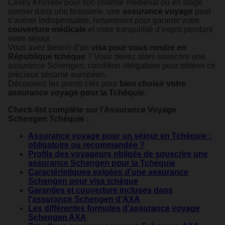
Český Krumlov pour son charme médiéval ou en stage
ouvrier dans une brasserie, une
assurance voyage
peut
s’avérer indispensable, notamment pour garantir votre
couverture médicale
et votre tranquillité d’esprit pendant
votre séjour.
Vous avez besoin d’un
visa pour vous rendre en
République tchèque
? Vous devez alors souscrire une
assurance Schengen, condition obligatoire pour obtenir ce
précieux sésame européen.
Découvrez les points clés pour
bien choisir votre
assurance voyage pour la Tchéquie
.
Check-list complète sur l’Assurance Voyage
Schengen Tchéquie :
Assurance voyage pour un séjour en Tchéquie :
obligatoire ou recommandée ?
Profils des voyageurs obligés de souscrire une
assurance Schengen pour la Tchéquie
Caractéristiques exigées d'une assurance
Schengen pour visa tchèque
Garanties et couverture incluses dans
l'assurance Schengen d'AXA
Les différentes formules d'assurance voyage
Schengen AXA