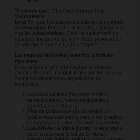
en té.
💡 ¿Sabía que...? La Gran Guerra de la
Viennoiserie
En el 80 % de Francia, es estrictamente un
«pain
au chocolat»
. Pero en el Suroeste, lo llaman con
orgullo
«chocolatine»
. Pedir el equivocado no
desatará una guerra, pero
sin duda
provocará un
debate apasionado en la
boulangerie
.
Los mejores festivales y eventos culturales
franceses
Durante todo el año, Francia late al ritmo de
eventos de clase mundial. Estos son los mejores
momentos destacados, organizados por
temporada:
Carnaval de Niza (febrero):
desfiles
espectaculares y carrozas gigantes y
coloridas en la Riviera.
Fête de la Musique (21 de junio):
un
festival nacional donde conciertos gratuitos
llenan las calles de cada ciudad y pueblo.
Las 24h de Le Mans (junio):
la legendaria
carrera automovilística de 24 horas.
Festival de Aviñón (julio):
el mayor evento