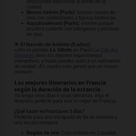
atracciones tradicional al borde de la
ciudad.
Museo Grévin (París):
famoso museo de
cera con celebridades y figuras históricas.
Aquaboulevard (París):
enorme parque
acuático cubierto con toboganes y piscinas
de olas.
🌟
El favorito de Antoine (9 años):
«¡No os perdáis
La Villette
en París! La
Cité des
Sciences
tiene los mejores experimentos
interactivos, y hasta puedes subir a un submarino
de verdad. ¡Es mucho más genial que un museo
normal!»
Los mejores itinerarios en Francia
según la duración de la estancia
Ya tenga unos días o unas semanas, elija el
itinerario perfecto para vivir lo mejor de Francia.
¿Qué hacer en Francia en 3 días?
Perfecto para una escapada de fin de semana o
una escala europea.
Reglas de oro:
Concéntrese en 1 ciudad.