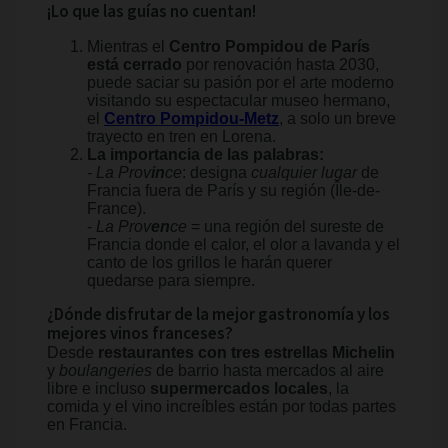
¡Lo que las guías no cuentan!
Mientras el
Centro Pompidou de París
está cerrado
por renovación hasta 2030,
puede saciar su pasión por el arte moderno
visitando su espectacular museo hermano,
el
Centro Pompidou-Metz
, a solo un breve
trayecto en tren en Lorena.
La importancia de las palabras:
-
La Prov
in
ce
: designa
cualquier lugar
de
Francia fuera de París y su región (Île-de-
France).
-
La Prov
en
ce
= una región del sureste de
Francia donde el calor, el olor a lavanda y el
canto de los grillos le harán querer
quedarse para siempre.
¿Dónde disfrutar de la mejor gastronomía y los
mejores vinos franceses?
Desde
restaurantes con tres estrellas Michelin
y
boulangeries
de barrio hasta mercados al aire
libre e incluso
supermercados locales
, la
comida y el vino increíbles están por todas partes
en Francia.