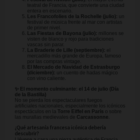
teatral de Francia, que convierte una ciudad
entera en escenario.
Les Francofolies de la Rochelle (julio):
un
festival de música frente al mar con artistas
de primer nivel.
Las Fiestas de Bayona (julio):
millones se
visten de blanco y rojo para tradiciones
vascas sin parar.
La Braderie de Lille (septiembre):
el
mercadillo más grande de Europa, famoso
por las compras vintage.
El Mercado de Navidad de Estrasburgo
(diciembre):
un cuento de hadas mágico
con vino caliente.
✨ El momento culminante: el 14 de julio (Día
de la Bastilla)
No se pierda los espectaculares fuegos
artificiales nacionales, especialmente los icónicos
espectáculos en la
Torre Eiffel en París
o sobre
las murallas medievales de
Carcassonne
.
¿Qué artesanía francesa icónica debería
descubrir?
Llévese a casa una pieza auténtica de Francia