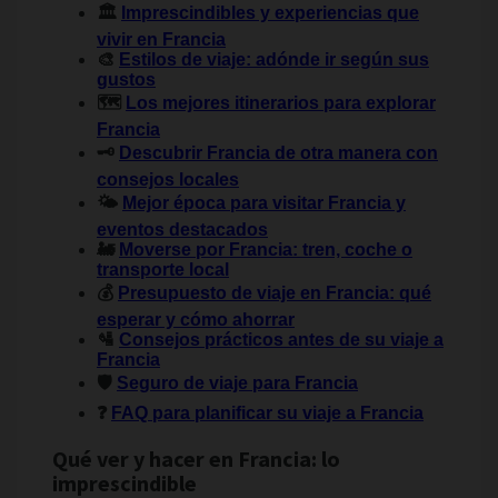
🏛️
Imprescindibles y experiencias que
vivir en Francia
🎨
Estilos de viaje: adónde ir según sus
gustos
🗺️
Los mejores itinerarios para explorar
Francia
🗝️
Descubrir Francia de otra manera con
consejos locales
🌤️
Mejor época para visitar Francia y
eventos destacados
🚂
Moverse por Francia: tren, coche o
transporte local
💰
Presupuesto de viaje en Francia: qué
esperar y cómo ahorrar
🛂
Consejos prácticos antes de su viaje a
Francia
🛡️
Seguro de viaje para Francia
❓
FAQ para planificar su viaje a Francia
Qué ver y hacer en Francia: lo
imprescindible