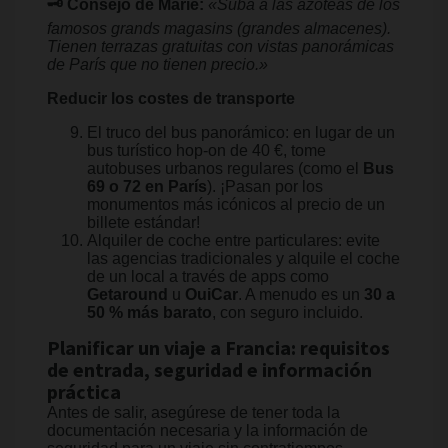
🗝️ Consejo de Marie:
«Suba a las azoteas de los
famosos grands magasins (grandes almacenes).
Tienen terrazas gratuitas con vistas panorámicas
de París que no tienen precio.»
Reducir los costes de transporte
El truco del bus panorámico: en lugar de un
bus turístico hop-on de 40 €, tome
autobuses urbanos regulares (como el
Bus
69 o 72 en París
). ¡Pasan por los
monumentos más icónicos al precio de un
billete estándar!
Alquiler de coche entre particulares: evite
las agencias tradicionales y alquile el coche
de un local a través de apps como
Getaround
u
OuiCar
. A menudo es un
30 a
50 % más barato
, con seguro incluido.
Planificar un viaje a Francia: requisitos
de entrada, seguridad e información
práctica
Antes de salir, asegúrese de tener toda la
documentación necesaria y la información de