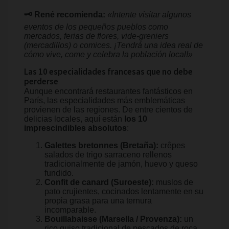
🗝️ René recomienda:
«Intente visitar algunos
eventos de los pequeños pueblos como
mercados, ferias de flores, vide-greniers
(mercadillos) o comices. ¡Tendrá una idea real de
cómo vive, come y celebra la población local!»
Las 10 especialidades francesas que no debe
perderse
Aunque encontrará restaurantes fantásticos en
París, las especialidades más emblemáticas
provienen de las regiones. De entre cientos de
delicias locales, aquí están
los 10
imprescindibles absolutos
:
Galettes bretonnes (Bretaña):
crêpes
salados de trigo sarraceno rellenos
tradicionalmente de jamón, huevo y queso
fundido.
Confit de canard (Suroeste):
muslos de
pato crujientes, cocinados lentamente en su
propia grasa para una ternura
incomparable.
Bouillabaisse (Marsella / Provenza):
un
rico guiso tradicional de pescados de roca