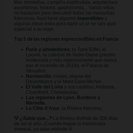
Mar, montañas, campiña espléndida, arquitectura
asombrosa, historia, gastronomía... Varias vidas
no bastarían para descubrir todas las maravillas
francesas. Aquí tiene algunos
imperdibles
y
algunas ideas extra para darle un
je ne sais quoi
especial a su viaje.
Top 5 de las regiones imprescindibles en Francia
París y alrededores:
la Torre Eiffel, el
Louvre, la catedral de Notre-Dame (
¡recién
restaurada y más impresionante que nunca
tras el incendio de 2019!
), el Palacio de
Versalles.
Normandía:
costas, playas del
Desembarco y el Mont-Saint-Michel.
El Valle del Loira
y sus
castillos:
Amboise,
Chambord, Chenonceau.
Las regiones de Lyon, Burdeos y
Marsella.
La Côte d'Azur
, la Riviera francesa.
💡
¿Sabía que...?
La Riviera disfruta de 300 días
de sol al año. ¡Cuando llegue la melancolía
invernal, ya sabe adónde ir!