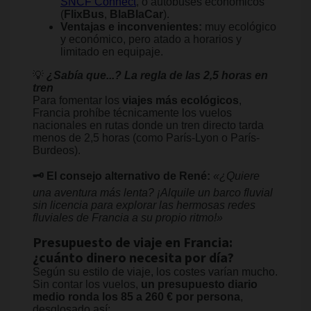
SNCF Connect
, o autobuses económicos
(
FlixBus
,
BlaBlaCar
).
Ventajas e inconvenientes:
muy ecológico
y económico, pero atado a horarios y
limitado en equipaje.
💡
¿Sabía que...? La regla de las 2,5 horas en
tren
Para fomentar los
viajes más ecológicos
,
Francia prohíbe técnicamente los vuelos
nacionales en rutas donde un tren directo tarda
menos de 2,5 horas (como París-Lyon o París-
Burdeos).
🗝️ El consejo alternativo de René:
«¿Quiere
una aventura más lenta? ¡Alquile un barco fluvial
sin licencia para explorar las hermosas redes
fluviales de Francia a su propio ritmo!»
Presupuesto de viaje en Francia:
¿cuánto dinero necesita por día?
Según su estilo de viaje, los costes varían mucho.
Sin contar los vuelos,
un presupuesto diario
medio ronda los 85 a 260 € por persona
,
desglosado así: