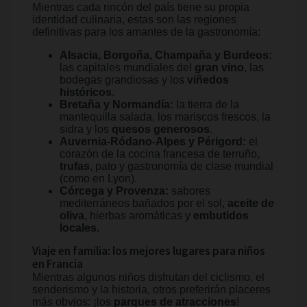
Mientras cada rincón del país tiene su propia
identidad culinaria, estas son las regiones
definitivas para los amantes de la gastronomía:
Alsacia, Borgoña, Champaña y Burdeos:
las capitales mundiales del
gran vino
, las
bodegas grandiosas y los
viñedos
históricos
.
Bretaña y Normandía:
la tierra de la
mantequilla salada, los mariscos frescos, la
sidra y los
quesos generosos
.
Auvernia-Ródano-Alpes y Périgord:
el
corazón de la cocina francesa de terruño,
trufas
, pato y gastronomía de clase mundial
(como en Lyon).
Córcega y Provenza:
sabores
mediterráneos bañados por el sol,
aceite de
oliva
, hierbas aromáticas y
embutidos
locales.
Viaje en familia: los mejores lugares para niños
en Francia
Mientras algunos niños disfrutan del ciclismo, el
senderismo y la historia, otros preferirán placeres
más obvios: ¡los
parques de atracciones
!