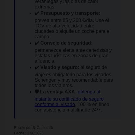
veraniegas y las olas de calor
extremas.
✔️ Presupuesto y transporte:
prevea entre 85 y 260 €/día. Use el
TGV de alta velocidad entre
ciudades o alquile un coche para el
campo.
✔️ Consejo de seguridad:
permanezca alerta ante carteristas y
estafas turísticas en zonas de gran
afluencia.
✔️ Visado y seguro:
el seguro de
viaje es obligatorio para los visados
Schengen y muy recomendable para
todos los viajeros.
🛡️ La ventaja AXA:
obtenga al
instante su certificado de seguro
conforme al visado
, 100 % en línea
con asistencia multilingüe 24/7.
Escrito por S. Castemilk
Fecha : 27/05/026