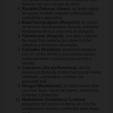
frescos con ajo y aceite de oliva.
Raclette (Saboya / Alpes):
un festín alpino
de queso fundido raspado sobre patatas,
embutidos y pepinillos.
Bœuf bourguignon (Borgoña):
un guiso
de ternera mundialmente famoso, estofado
lentamente en rico vino tinto de Borgoña.
Flamekuche (Alsacia):
una tarta crujiente
de masa fina cubierta de crème fraîche,
cebollas y torreznos ahumados.
Cannelés (Burdeos):
pequeños pasteles
con un centro tierno y una corteza oscura
profundamente caramelizada con ron y
vainilla.
Calissons (Aix-en-Provenza):
dulces
suaves en forma de rombo hechos de melón
confitado y almendras molidas con
glaseado real.
Nougat (Montélimar):
un dulce masticable
con miel local, claras de huevo, almendras
tostadas y pistachos.
Madeleines (Commercy / Lorena):
pequeños bizcochos en forma de concha,
mantecosos, suaves y perfectos para mojar