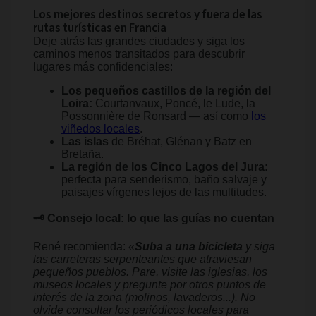
Los mejores destinos secretos y fuera de las
rutas turísticas en Francia
Deje atrás las grandes ciudades y siga los
caminos menos transitados para descubrir
lugares más confidenciales:
Los pequeños castillos de la región del
Loira:
Courtanvaux, Poncé, le Lude, la
Possonnière de Ronsard — así como
los
viñedos locales
.
Las islas
de Bréhat, Glénan y Batz en
Bretaña.
La región de los Cinco Lagos del Jura:
perfecta para senderismo, baño salvaje y
paisajes vírgenes lejos de las multitudes.
🗝️ Consejo local: lo que las guías no cuentan
René recomienda:
«
Suba a una bicicleta
y siga
las carreteras serpenteantes que atraviesan
pequeños pueblos. Pare, visite las iglesias, los
museos locales y pregunte por otros puntos de
interés de la zona (molinos, lavaderos...). No
olvide consultar los periódicos locales para