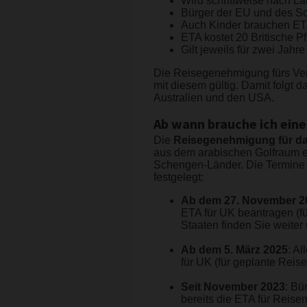
Wird schrittweise nach Lä
Bürger der EU und des S
Auch Kinder brauchen E
ETA kostet 20 Britische P
Gilt jeweils für zwei Jahre
Die Reisegenehmigung fürs Vere
mit diesem gültig. Damit folgt 
Australien und den USA.
Ab wann brauche ich eine
Die
Reisegenehmigung für da
aus dem arabischen Golfraum e
Schengen-Länder. Die Termine 
festgelegt:
Ab dem 27. November 202
ETA für UK beantragen (fü
Staaten finden Sie weiter 
Ab dem 5. März 2025
: Al
für UK (für geplante Reis
Seit November 2023
: Bü
bereits die ETA für Reise