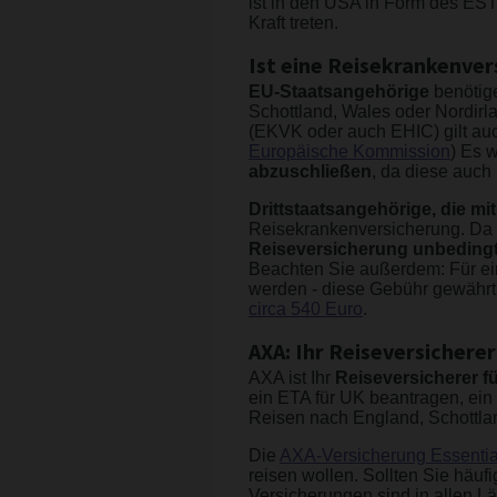
ist in den USA in Form des ES
Kraft treten.
Ist eine Reisekrankenve
EU-Staatsangehörige
benötig
Schottland, Wales oder Nordirl
(EKVK oder auch EHIC) gilt auch
Europäische Kommission
) Es 
abzuschließen
, da diese auch
Drittstaatsangehörige, die mit
Reisekrankenversicherung. Da D
Reiseversicherung unbedingt
Beachten Sie außerdem: Für ein
werden - diese Gebühr gewährt
circa 540 Euro
.
AXA: Ihr Reiseversicherer
AXA ist Ihr
Reiseversicherer fü
ein ETA für UK beantragen, ein
Reisen nach England, Schottland
Die
AXA-Versicherung Essentia
reisen wollen. Sollten Sie häuf
Versicherungen sind in allen 