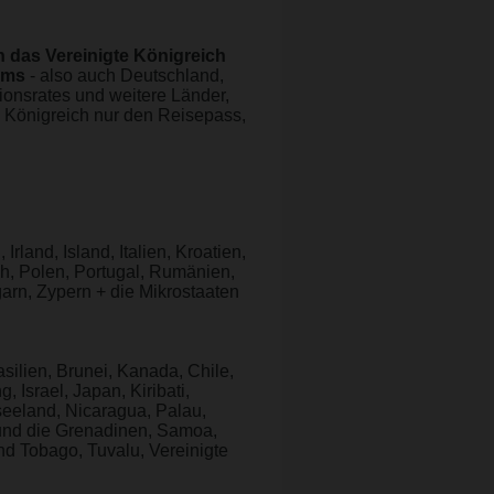
n das Vereinigte Königreich
ums
- also auch Deutschland,
ionsrates und weitere Länder,
te Königreich nur den Reisepass,
land, Island, Italien, Kroatien,
ch, Polen, Portugal, Rumänien,
rn, Zypern + die Mikrostaaten
silien, Brunei, Kanada, Chile,
Israel, Japan, Kiribati,
seeland, Nicaragua, Palau,
 und die Grenadinen, Samoa,
nd Tobago, Tuvalu, Vereinigte