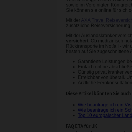
sowie im Vereinigten Königreich
Sie können sie online für sich 
Mit der
AXA Travel Reiseversic
zusätzliche Reiseversicherung 
Mit der Auslandskrankenversic
versichert
. Ob medizinisch no
Rücktransporte im Notfall - wir
besten auf Sie zugeschnittene
Garantierte Leistungen bei
Einfach online abschließ
Günstig privat krankenver
Erreichbar von überall. Un
Ärztliche Fernkonsultatio
Diese Artikel könnten Sie auch 
Wie beantrage ich ein Vis
Wie beantrage ich ein S
Top 10 europäischer Länd
FAQ ETA fûr UK