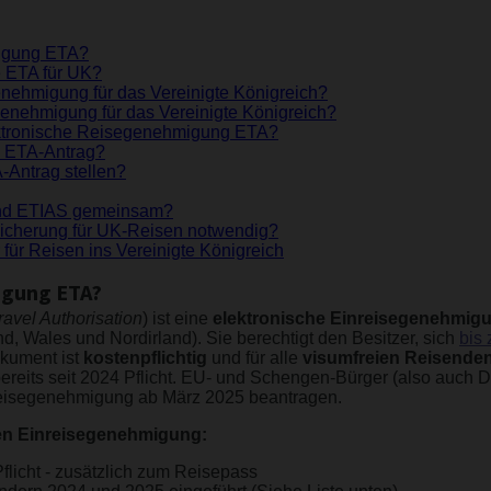
migung ETA?
e ETA für UK?
nehmigung für das Vereinigte Königreich?
enehmigung für das Vereinigte Königreich?
ektronische Reisegenehmigung ETA?
n ETA-Antrag?
-Antrag stellen?
nd ETIAS gemeinsam?
sicherung für UK-Reisen notwendig?
 für Reisen ins Vereinigte Königreich
igung ETA?
ravel Authorisation
) ist eine
elektronische Einreisegenehmigun
d, Wales und Nordirland). Sie berechtigt den Besitzer, sich
bis
kument ist
kostenpflichtig
und für alle
visumfreien
Reisenden
bereits seit 2024 Pflicht. EU- und Schengen-Bürger (also auch 
isegenehmigung ab März 2025 beantragen.
hen Einreisegenehmigung:
 Pflicht - zusätzlich zum Reisepass