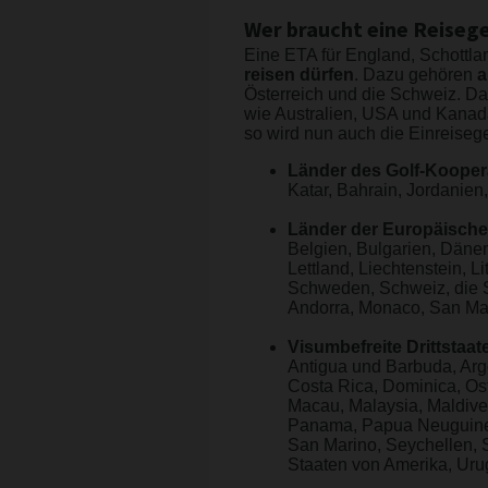
Wer braucht eine Reiseg
Eine ETA für England, Schottla
reisen dürfen
. Dazu gehören
a
Österreich und die Schweiz. Dar
wie Australien, USA und Kanada 
so wird nun auch die Einreiseg
Länder des Golf-Kooper
Katar, Bahrain, Jordanien
Länder der Europäisch
Belgien, Bulgarien, Dänema
Lettland, Liechtenstein, 
Schweden, Schweiz, die S
Andorra, Monaco, San Mar
Visumbefreite Drittstaat
Antigua und Barbuda, Arge
Costa Rica, Dominica, Ost
Macau, Malaysia, Maldiven
Panama, Papua Neuguinea,
San Marino, Seychellen, S
Staaten von Amerika, Uru