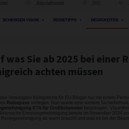
ichen
Botschaftsportal
FAQ
SCHENGEN VISUM
REISETIPPS
NEUIGKEITEN
f was Sie ab 2025 bei einer R
nigreich achten müssen
des Vereinigten Königreichs für EU-Bürger nur mit einem Pers
nen
Reisepass
vorlegen. Nun wurde eine weitere Sicherheitsst
egenehmigung ETA für Großbritannien
beantragen. Visumfrei
ektronische Einreisegenehmigung bereits im November 2024 v
e Reisegenehmigung ab wann braucht und was es bei der Beantr