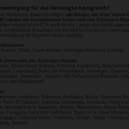
enehmigung für das Vereinigte Königreich?
nd, Nordirland, Wales benötigen
alle Bürger, die ohne Visum i
lle Länder der Europäischen Union und des Schengen-Ra
über hinaus ist die ETA auch für alle Länder des Golf-Kooperat
verpflichtend. Brauchten Sie bis jetzt für Reisen ins Vereinig
enehmigung für folgende Länder benötigt:
ationsrates
:
, Kuwait, Oman, Saudi Arabien, Vereinigte Arabische Emirate
en Union und des Schengen-Raums
:
rk, Deutschland, Estland, Finnland, Frankreich, Griechenland, Ir
Litauen, Luxemburg, Malta, die Niederlande, Norwegen, Österrei
lowakei, Slowenien, Spanien, die Tschechische Republik, Unga
ino und Vatikanstadt.
en:
ntinien, Australien, Bahamas, Barbados, Belize, Botswana, Bra
 Timor, El Salvador, Grenada, Guatemala, Honduras, Hong Kong, 
, Marshall Inseln, Mauritius, Mexiko, Mikronesien, Nauru, Neu
 Paraguay, Saint Kitts und Nevis, Saint Lucia, Saint Vincent
ingapur, Solomon Inseln, Südkorea, Taiwan, Tonga, Trinidad u
guay, Vanuatu