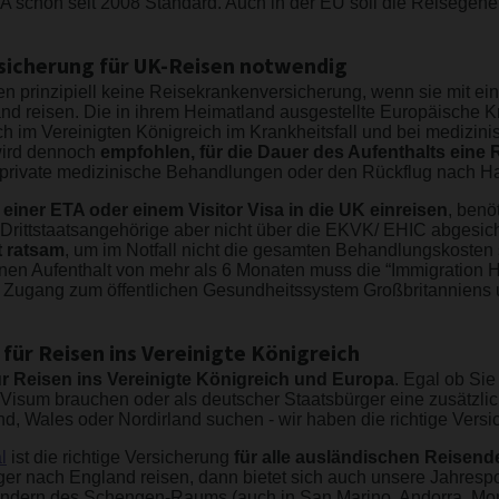
TA schon seit 2008 Standard. Auch in der EU soll die Reisege
rsicherung für UK-Reisen notwendig
en prinzipiell keine Reisekrankenversicherung, wenn sie mit e
and reisen. Die in ihrem Heimatland ausgestellte Europäische 
 im Vereinigten Königreich im Krankheitsfall und bei medizinis
wird dennoch
empfohlen, für die Dauer des Aufenthalts eine
 private medizinische Behandlungen oder den Rückflug nach Ha
 einer ETA oder einem Visitor Visa in die UK einreisen
, benö
rittstaatsangehörige aber nicht über die EKVK/ EHIC abgesicher
 ratsam
, um im Notfall nicht die gesamten Behandlungskosten
en Aufenthalt von mehr als 6 Monaten muss die “Immigration H
 Zugang zum öffentlichen Gesundheitssystem Großbritanniens 
 für Reisen ins Vereinigte Königreich
r Reisen ins Vereinigte Königreich
und Europa
. Egal ob Si
 Visum brauchen oder als deutscher Staatsbürger eine zusätzli
, Wales oder Nordirland suchen - wir haben die richtige Versic
l
ist die richtige Versicherung
für alle ausländischen Reisend
iger nach England reisen, dann bietet sich auch unsere Jahresp
Ländern des Schengen-Raums (auch in San Marino, Andorra, Mon