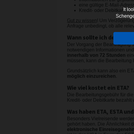
eine gültige E-Mail-Adres
It lo
Kredit- oder Debitkarte 
Schengen 
Gut zu wissen
! Um Verzögerung
Anfrage unbedingt, ob alle re
Wann sollte ich den ETA-
Der Vorgang der Beantragung se
notwendigen Informationen und U
innerhalb von 72 Stunden
ein
müssen, kann die Bearbeitung l
Grundsätzlich kann also ein E
möglich einzureichen
.
Wie viel kostet ein ETA?
Die Bearbeitungsgebühr für die
Kredit- oder Debitkarte bezahlt
Was haben ETA, ESTA un
Besonders Vielreisende werden 
gehört haben. Die Ähnlichkeit d
elektronische Einreisegeneh