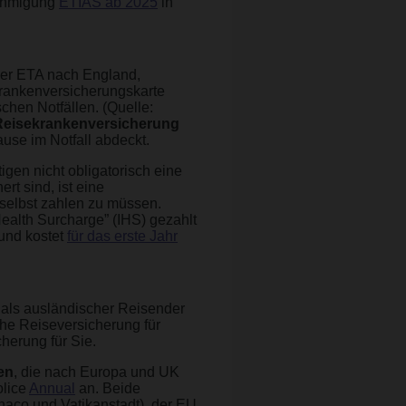
nehmigung
ETIAS ab 2025
in
iner ETA nach England,
Krankenversicherungskarte
chen Notfällen. (Quelle:
 Reisekrankenversicherung
use im Notfall abdeckt.
tigen nicht obligatorisch eine
t sind, ist eine
 selbst zahlen zu müssen.
ealth Surcharge” (IHS) gezahlt
und kostet
für das erste Jahr
e als ausländischer Reisender
che Reiseversicherung für
herung für Sie.
en
, die nach Europa und UK
olice
Annual
an. Beide
aco und Vatikanstadt), der EU