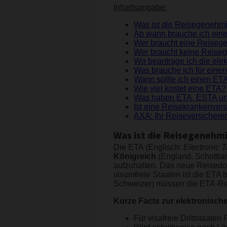
Inhaltsangabe:
Was ist die Reisegeneh
Ab wann brauche ich ein
Wer braucht eine Reisege
Wer braucht keine Reiseg
Wo beantrage ich die el
Was brauche ich für eine
Wann sollte ich einen ETA
Wie viel kostet eine ETA?
Was haben ETA, ESTA u
Ist eine Reisekrankenver
AXA: Ihr Reiseversicherer
Was ist die Reisegenehm
Die ETA (Englisch:
Electronic T
Königreich
(England, Schottlan
aufzuhalten. Das neue Reisedo
visumfreie Staaten ist die ETA 
Schweizer) müssen die ETA-Re
Kurze Facts zur elektronisc
Für visafreie Drittstaaten