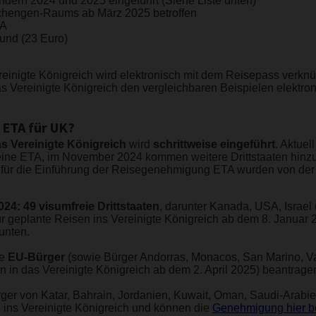
ndern 2024 und 2025 eingeführt (Siehe Liste unten)
chengen-Raums ab März 2025 betroffen
TA
fund (23 Euro)
inigte Königreich wird elektronisch mit dem Reisepass verknüp
das Vereinigte Königreich den vergleichbaren Beispielen elektr
 ETA für UK?
s Vereinigte Königreich
wird
schrittweise eingeführt
. Aktuel
ine ETA, im November 2024 kommen weitere Drittstaaten hinzu
für die Einführung der Reisegenehmigung ETA wurden von der b
4: 49 visumfreie Drittstaaten
, darunter Kanada, USA, Israel
r geplante Reisen ins Vereinigte Königreich ab dem 8. Januar 2
unten.
le
EU-Bürger
(sowie Bürger Andorras, Monacos, San Marino, V
en in das Vereinigte Königreich ab dem 2. April 2025) beantrage
rger von Katar, Bahrain, Jordanien, Kuwait, Oman, Saudi-Arab
n ins Vereinigte Königreich und können die
Genehmigung hier b