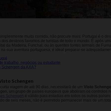
 simplesmente muita comida, não procure mais: Portugal é o des
dos destinos favoritos de turistas de todo o mundo. E após uma 
tal da Madeira, Funchal, ou às quentes fontes termais de Furnas
 na sua aventura portuguesa, é ideal preparar-se adequadamen
ugal
de trabalho, negócios ou estudante
ro Schengen da AXA?
 Visto Schengen
 curta viagem de até 90 dias, necessitará de um
Visto Schenge
gen, um grupo de países europeus que aboliram os controlos na
ses Schengen
é válido para estadias em todos os outros paíse
odo de seis meses, não é permitido permanecer mais de um tot