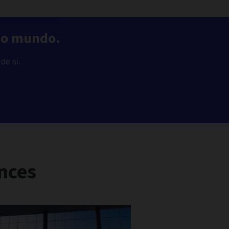
o o mundo.
de si.
nces