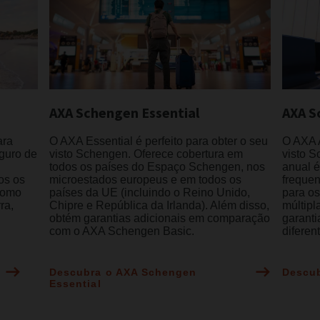
AXA Schengen Essential
AXA S
ara
O AXA Essential é perfeito para obter o seu
O AXA A
eguro de
visto Schengen. Oferece cobertura em
visto S
todos os países do Espaço Schengen, nos
anual é
os os
microestados europeus e em todos os
freque
como
países da UE (incluindo o Reino Unido,
para os
ra,
Chipre e República da Irlanda). Além disso,
múltip
obtém garantias adicionais em comparação
garant
com o AXA Schengen Basic.
diferen
Descubra o AXA Schengen
Descub
Essential