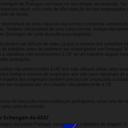
 Schengen de Portugal com base no seu estado de emprego. Se
to bancário atual, uma carta de não objeção do seu empregador
posto de renda.
 necessitará de uma cópia da sua licença comercial, extratos 
a. Também necessitará de uma carta convite, independentement
isto Schengen de curta duração para negócios.
zo podem ser difíceis de obter, já que a maioria dos cidadãos 
 de trabalho antes de poderem ser empregados em Portugal. Na
 a cidadãos não pertencentes à UE se um trabalho seguro lhes t
adão português.
dadãos não pertencentes à UE tem sido afetado pelas altas ta
 para limitar o número de empregos que vão para nacionais de p
A maioria dos empregos também precisa ser anunciada a cida
rem ser ocupados por um cidadão não pertencente à UE.
prova de inscrição numa instituição portuguesa, uma carta de n
 uma carta de convite.
o Schengen da AXA?
ngen, incluindo Portugal, necessita de cobertura de viagem.