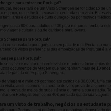
chengen para entrar em Portugal?
Portugal, necessitará de um Visto Schengen se for cidadão de
o espaço, ou se lhe foi recusada a entrada sem visto. Estes vi
as familiares e estudos de curta duração, ou por motivos médico
ngen custa 80€ para adultos e 40€ para menores - embora este
omo viagens culturais ou de caridade para jovens.
sto Schengen para Portugal?
ada ou consulado português no seu país de residência, ou num 
rceiro de vistos preferencial das embaixadas de Portugal é a 
chengen para Portugal?
o seu visto é marcar uma entrevista e reunir os documentos de 
 outros documentos de viagem que não tenham mais de 10 anos 
ata de partida do Espaço Schengen.
 de viagem e médico
cobrindo até custos de 30.000€, uma car
sua visita, assim como um itinerário de voo, prova de alojamento,
to, e prova de meios de subsistência durante a sua estadia. T
ntrar em Portugal, bem como 40€ por cada dia da sua viagem.
para um visto de trabalho, negócios ou estudante p
abalho para Portugal, terá de fornecer à embaixada/consulado