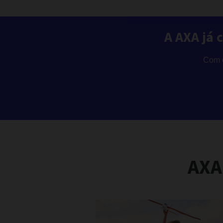
A AXA já 
Com o
AXA