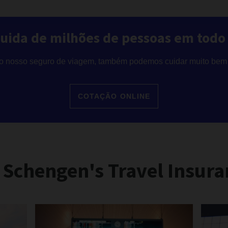
cuida de milhões de pessoas em tod
 nosso seguro de viagem, também podemos cuidar muito bem 
COTAÇÃO ONLINE
 Schengen's Travel Insura