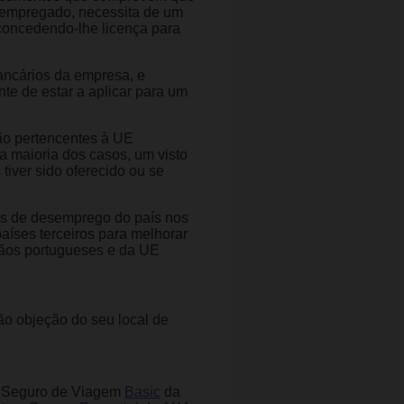
 empregado, necessita de um
 concedendo-lhe licença para
bancários da empresa, e
e de estar a aplicar para um
não pertencentes à UE
 maioria dos casos, um visto
iver sido oferecido ou se
xas de desemprego do país nos
aíses terceiros para melhorar
dãos portugueses e da UE
ão objeção do seu local de
 O Seguro de Viagem
Basic
da