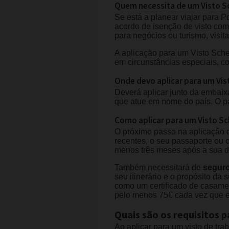
Quem necessita de um Visto S
Se está a planear viajar para 
acordo de isenção de visto com 
para negócios ou turismo, visit
A aplicação para um Visto Sche
em circunstâncias especiais, c
Onde devo aplicar para um Vi
Deverá aplicar junto da embaix
que atue em nome do país. O pa
Como aplicar para um Visto S
O próximo passo na aplicação d
recentes, o seu passaporte ou
menos três meses após a sua d
Também necessitará de
seguro
seu itinerário e o propósito da 
como um certificado de casamen
pelo menos 75€ cada vez que e
Quais são os requisitos 
Ao aplicar para um visto de tr