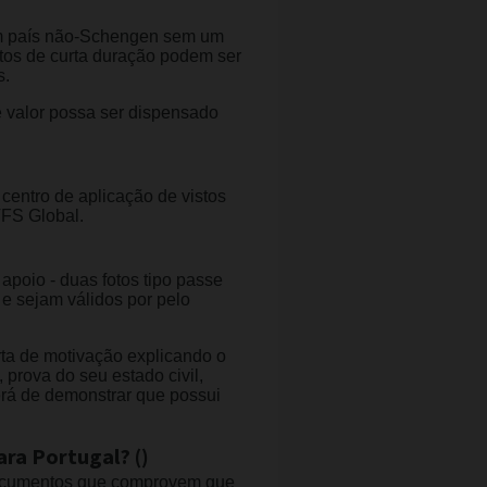
 um país não-Schengen sem um
stos de curta duração podem ser
s.
 valor possa ser dispensado
centro de aplicação de vistos
VFS Global.
apoio - duas fotos tipo passe
e sejam válidos por pelo
ta de motivação explicando o
 prova do seu estado civil,
erá de demonstrar que possui
ara Portugal? ()
 documentos que comprovem que