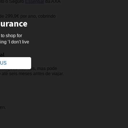
nto o Seguro
Essential
da AXA
 de 299,9€ por ano, cobrindo
surance
 to shop for
ng ‘I don't live
.
al
e US
situações normais, mas pode
 até seis meses antes de viajar.
en.