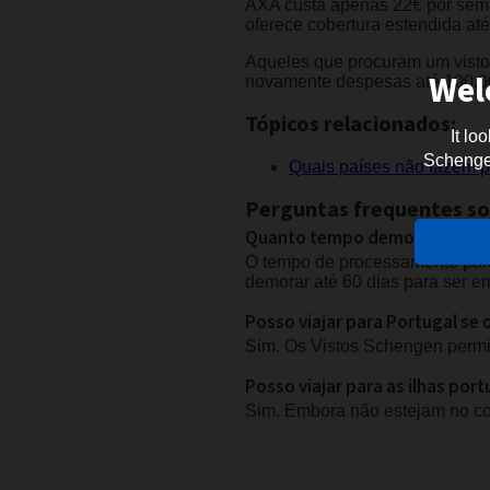
AXA custa apenas 22€ por seman
oferece cobertura estendida at
Aqueles que procuram um visto 
Wel
novamente despesas até 100.0
Tópicos relacionados:
It lo
Schengen 
Quais países não fazem 
Perguntas frequentes so
Quanto tempo demora a obter
O tempo de processamento para
demorar até 60 dias para ser em
Posso viajar para Portugal se
Sim. Os Vistos Schengen permit
Posso viajar para as ilhas po
Sim. Embora não estejam no co