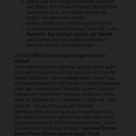
Teilen Sie sich ruhig in mehrere Gruppen
auf, damit sich niemand benachteiligt fühlt.
Sie freuen sich, sich später wieder zu
treffen, wo jeder von seinen
unterschiedlichen Erlebnissen berichtet
Schalten Sie in den Modus "slow life" und
flanieren Sie einfach durch ein Viertel
,
auch wenn Sie sich dabei genüsslich
verirren und die Zeit vergessen!
3. Erschaffen Sie Ihren ganz eigenen Paris
Urlaub!
Jeder Mensch ist einzigartig, und so ist es auch
mit Ihrem Paris-Urlaub! Nur weil Sie nicht in der
besten Bäckerei, dem aufregendsten Roof Top,
der geheimsten Bar, der besten Vintage-Boutique
oder dem erlesensten Teesalon waren, die von
Influencern empfohlen werden, heißt das nicht,
dass Ihr Aufenthalt in Paris kein Erfolg war. Weit
gefehlt! Diese Orte sind oft überfüllt,
überbewertet und es ist es nicht wert, dass Sie
dort Ihre Zeit nur für einen Post oder eine Story
auf Instagram und TikTok verschwenden. Seien
Sie nicht nur Follower, sondern
suchen Sie bei
Ihrem Paris Urlaub selbst nach “Gold