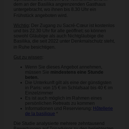
dem an der Basilika angrenzenden Gasthaus
untergebracht, wo ihnen bis 8.30 Uhr ein
Frühstück angeboten wird.
Wichtig
: Der Zugang zu Sacré-Cœur ist kostenlos
und bis 22.30 Uhr für alle geöffnet; so können
sowohl Gläubige als auch Nichtgläubige die
Basilika, die seit 2022 unter Denkmalschutz steht,
in Ruhe besichtigen.
Gut zu wissen
:
Wenn Sie dieses Angebot annehmen,
müssen Sie
mindestens eine Stunde
beten.
Die Unterkunft gilt als eine der günstigsten
in Paris: von 15 € im Schlafsaal bis 40 € im
Einzelzimmer
Es ist auch möglich im Rahmen eines
persönlichen Retreats zu kommen
Informationen und Reservierung:
Hôtellerie
de la basilique
*
Die Studie analysierte mehrere zehntausend
Bewertungen auf Tripadvisor zu den beliebtesten