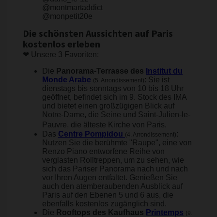
@montmartaddict
@monpetit20e
Die schönsten Aussichten auf Paris
kostenlos erleben
❤ Unsere 3 Favoriten:
Die
Panorama-Terrasse des
Institut du
Monde Arabe
: Sie ist
(5. Arrondissement)
dienstags bis sonntags von 10 bis 18 Uhr
geöffnet, befindet sich im 9. Stock des IMA
und bietet einen großzügigen Blick auf
Notre-Dame, die Seine und Saint-Julien-le-
Pauvre, die älteste Kirche von Paris.
Das
Centre Pompidou
:
(4. Arrondissement)
Nutzen Sie die berühmte "Raupe", eine von
Renzo Piano entworfene Reihe von
verglasten Rolltreppen, um zu sehen, wie
sich das Pariser Panorama nach und nach
vor Ihren Augen entfaltet. Genießen Sie
auch den atemberaubenden Ausblick auf
Paris auf den Ebenen 5 und 6 aus, die
ebenfalls kostenlos zugänglich sind.
Die
Rooftops des Kaufhaus
Printemps
(9.