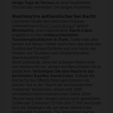
einige Tage im Voraus
zu einer bestimmten
Uhrzeit und vermeiden Sie langes Anstehen.
Montmartre authentischer bei Nacht
Laut einer Studie des britischen Analyse-
Unternehmens
King Casino Bonus
* gehört
Montmartre
, und insbesondere
Sacré-Cœur
,
angeblich zu den
enttäuschendsten
Touristenattraktionen in Paris
. Sollte man also
besser auf dieses Viertel verzichten, das einst das
Symbol der Pariser Bohème war und heute von
Horden von Touristen und Straßenhändlern
überschwemmt wird?
Nicht unbedingt, denn wir schlagen Ihnen eine
viel intimere Art vor, diesen wunderschönen Ort zu
entdecken:
Verbringen Sie eine Nacht in der
berühmten Basilika Sacré-Cœur
. Sobald die
Kirche für die Öffentlichkeit geschlossen ist,
können Sie in der “
Nacht der eucharistischen
Anbetung
” teilnehmen, einem seit 1885
ununterbrochenen katholischen Gebet. Eine
Stunde lang (oder länger) und je nach gewähltem
Zeitfenster (zwischen 23 Uhr und 7 Uhr) wechseln
sich die Gläubigen ab, um einen Moment der
Spiritualität zu erleben. Die Teilnehmer sind in