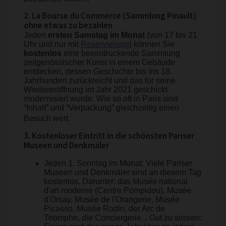
2. La Bourse du Commerce (Sammlung Pinault)
ohne etwas zu bezahlen
Jeden
ersten Samstag im Monat
(von 17 bis 21
Uhr und nur mit
Reservierung
) können Sie
kostenlos
eine beeindruckende Sammlung
zeitgenössischer Kunst in einem Gebäude
entdecken, dessen Geschichte bis ins 18.
Jahrhundert zurückreicht und das für seine
Wiedereröffnung im Jahr 2021 geschickt
modernisiert wurde. Wie so oft in Paris sind
“Inhalt” und “Verpackung” gleichzeitig einen
Besuch wert.
3. Kostenloser Eintritt in die schönsten Pariser
Museen und Denkmäler
Jeden 1. Sonntag im Monat: Viele Pariser
Museen und Denkmäler sind an diesem Tag
kostenlos. Darunter: das Musée national
d'art moderne (Centre Pompidou), Musée
d'Orsay, Musée de l'Orangerie, Musée
Picasso, Musée Rodin, der Arc de
Triomphe, die Conciergerie... Gut zu wissen: