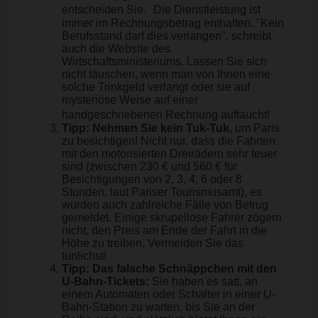
entscheiden Sie. Die Dienstleistung ist
immer im Rechnungsbetrag enthalten. "Kein
Berufsstand darf dies verlangen", schreibt
auch die Website des
Wirtschaftsministeriums. Lassen Sie sich
nicht täuschen, wenn man von Ihnen eine
solche Trinkgeld verlangt oder sie auf
mysteriöse Weise auf einer
handgeschriebenen Rechnung auftaucht!
Tipp: Nehmen Sie kein Tuk-Tuk
, um Paris
zu besichtigen! Nicht nur, dass die Fahrten
mit den motorisierten Dreirädern sehr teuer
sind (zwischen 230 € und 560 € für
Besichtigungen von 2, 3, 4, 6 oder 8
Stunden, laut Pariser Tourismusamt), es
wurden auch zahlreiche Fälle von Betrug
gemeldet. Einige skrupellose Fahrer zögern
nicht, den Preis am Ende der Fahrt in die
Höhe zu treiben. Vermeiden Sie das
tunlichst!
Tipp: Das falsche Schnäppchen mit den
U-Bahn-Tickets:
Sie haben es satt, an
einem Automaten oder Schalter in einer U-
Bahn-Station zu warten, bis Sie an der