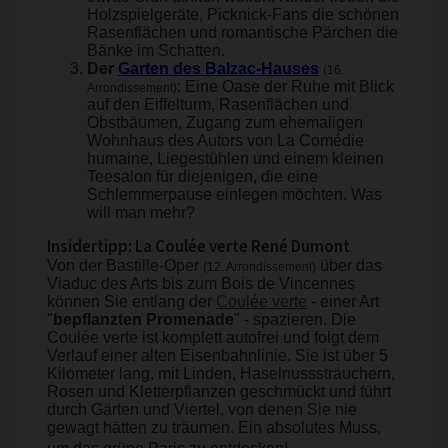
Holzspielgeräte, Picknick-Fans die schönen
Rasenflächen und romantische Pärchen die
Bänke im Schatten.
Der
Garten des Balzac-Hauses
(16.
: Eine Oase der Ruhe mit Blick
Arrondissement)
auf den Eiffelturm, Rasenflächen und
Obstbäumen, Zugang zum ehemaligen
Wohnhaus des Autors von La Comédie
humaine, Liegestühlen und einem kleinen
Teesalon für diejenigen, die eine
Schlemmerpause einlegen möchten. Was
will man mehr?
Insidertipp: La Coulée verte René Dumont
Von der Bastille-Oper
über das
(12. Arrondissement)
Viaduc des Arts bis zum Bois de Vincennes
können Sie entlang der
Coulée verte
- einer Art
"
bepflanzten Promenade
" - spazieren. Die
Coulée verte ist komplett autofrei und folgt dem
Verlauf einer alten Eisenbahnlinie. Sie ist über 5
Kilometer lang, mit Linden, Haselnusssträuchern,
Rosen und Kletterpflanzen geschmückt und führt
durch Gärten und Viertel, von denen Sie nie
gewagt hätten zu träumen. Ein absolutes Muss,