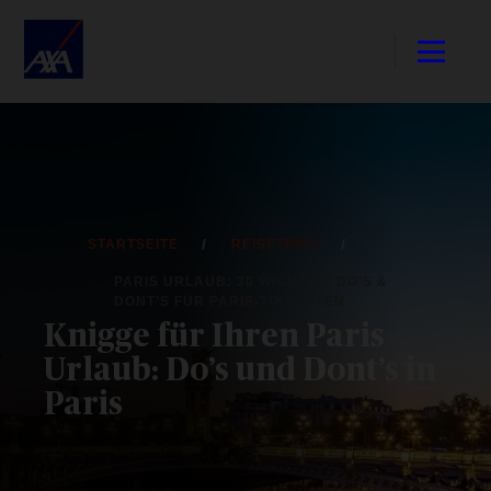
STARTSEITE
REISETIPPS
PARIS URLAUB: 30 WICHTIGE DO’S &
DONT’S FÜR PARIS-TOURISTEN
Knigge für Ihren Paris
Urlaub: Do’s und Dont’s in
Paris