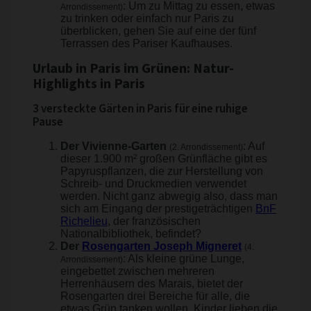
: Um zu Mittag zu essen, etwas
Arrondissement)
zu trinken oder einfach nur Paris zu
überblicken, gehen Sie auf eine der fünf
Terrassen des Pariser Kaufhauses.
Urlaub in Paris im Grünen: Natur-
Highlights in Paris
3 versteckte Gärten in Paris für eine ruhige
Pause
Der Vivienne-Garten
: Auf
(2. Arrondissement)
dieser 1.900 m² großen Grünfläche gibt es
Papyruspflanzen, die zur Herstellung von
Schreib- und Druckmedien verwendet
werden. Nicht ganz abwegig also, dass man
sich am Eingang der prestigeträchtigen
BnF
Richelieu
, der französischen
Nationalbibliothek, befindet?
Der
Rosengarten Joseph Migneret
(4.
: Als kleine grüne Lunge,
Arrondissement)
eingebettet zwischen mehreren
Herrenhäusern des Marais, bietet der
Rosengarten drei Bereiche für alle, die
etwas Grün tanken wollen. Kinder lieben die