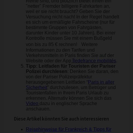
Reihe sind, und plötzlich bietet Ihnen ein
"netter" Fremder billigere Fahrkarten an,
weil er sie nicht braucht? Geben Sie der
Versuchung nicht nach! In der Regel handelt
es sich um ermäßigte Fahrscheine (nur für
bestimmte Gruppen von Fahrgästen,
darunter Kinder unter 10 Jahren). Bei einer
Kontrolle müssen Sie mit einem Bußgeld
von bis zu 85 € rechnen! Weitere
Informationen zu den Tarifen und
Verkehrsmitteln in Paris finden Sie auf der
Website oder der App
îledefrance mobilités
.
Tipp: Leitfaden für Touristen der Pariser
Polizei durchlesen
: Denken Sie daran, den
von der Pariser Polizeipräfektur
herausgegebenen Leitfaden “
Paris in aller
Sicherheit
” durchzulesen, um Betrüger und
Touristenfallen in Ihrem Paris Urlaub zu
erkennen. Alternativ können Sie sich das
Video
dazu in englischer Sprache
anschauen.
Diese Artikel könnten Sie auch interessieren
Reisehinweise für Frankreich & Tipps für