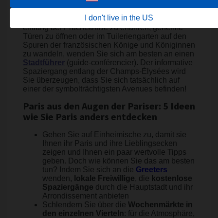
Um ihre faszinierende und chaotische Geschichte
kennenzulernen, knackige oder rührende
I don't live in the US
Anekdoten über die prestigeträchtigen Bauwerke
entlang der Prachtstraße zu erfahren, geheime
Türen zu öffnen oder im Tuileriengarten auf den
Spuren der französischen Könige und Königinnen
zu wandeln, wenden Sie sich am besten an einen
Stadtführer
(guide-conférencier). Der informative
Spaziergang entlang der Champs-Élysées wird
Sie überzeugen, dass Sie sich tatsächlich auf
einer der symbolträchtigsten Avenues befinden!
Paris aus den Augen der Pariser: 5 Ideen
wie Sie Paris anders entdecken
Gehen Sie auf Einheimische zu, damit sie
Ihnen ihr Paris und ihre Lieblingsecken
zeigen und Ihnen ein paar wertvolle Tipps
geben. Doch wie können Sie das am besten
tun? Indem Sie sich an die
Greeters
wenden,
lokale Freiwillige
, die
kostenlose
Spaziergänge
durch die Hauptstadt und ihr
Arrondissement anbieten
Schlendern Sie über die
Wochenmärkte in
den einzelnen Vierteln
: für die Atmosphäre,