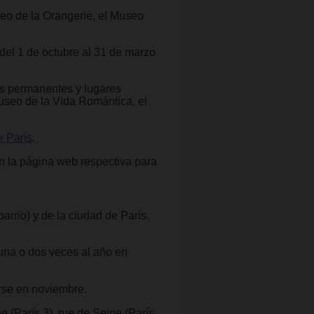
eo de la Orangerie, el Museo
del 1 de octubre al 31 de marzo
es permanentes y lugares
useo de la Vida Romántica, el
e París
.
en la página web respectiva para
barrio) y de la ciudad de París.
 una o dos veces al año en
rse en noviembre.
ne (París 3), rue de Seine (París