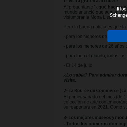
1- Visita gratuita al Louvre
Al preguntarse “¿
qué hacer en
It lo
mundo anunció que aumentaba el
Schengen 
vislumbrar la Mona Lisa.
Pero la buena noticia es que
la
- para los menores de 18 años
- para los menores de 26 años
- para todo el mundo, todos los 
- El 14 de julio
¿Lo sabía? Para admirar dura
visita.
2- La Bourse du Commerce (col
El primer sábado del mes (de 1
colección de arte contemporáneo
su reapertura en 2021. Como sue
3- Los mejores museos y monu
- Todos los primeros doming