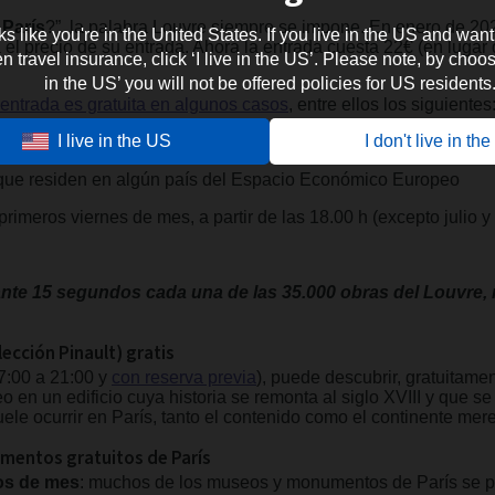
 París
?”, la palabra Louvre siempre se impone. En enero de 20
oks like you're in the United States. If you live in the US and want
 precio de su entrada. Ahora la entrada cuesta 22€ (en lugar d
travel insurance, click ‘I live in the US’. Please note, by choosi
in the US’ you will not be offered policies for US residents
 entrada es gratuita en algunos casos
, entre ellos los siguientes
I live in the US
I don't live in th
 que residen en algún país del Espacio Económico Europeo
primeros viernes de mes, a partir de las 18.00 h (excepto julio y
nte 15 segundos cada una de las 35.000 obras del Louvre, 
ección Pinault) gratis
7:00 a 21:00 y
con reserva previa
), puede descubrir, gratuitame
 en un edificio cuya historia se remonta al siglo XVIII y que s
le ocurrir en París, tanto el contenido como el continente mer
mentos gratuitos de París
os de mes
: muchos de los museos y monumentos de París se pue