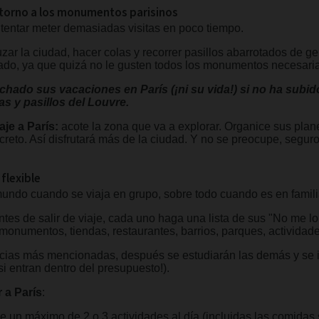
n torno a los monumentos parisinos
entar meter demasiadas visitas en poco tiempo.
zar la ciudad, hacer colas y recorrer pasillos abarrotados de 
do, ya que quizá no le gusten todos los monumentos necesari
hado sus vacaciones en París (¡ni su vida!) si no ha subido 
as y pasillos del Louvre.
aje a París:
acote la zona que va a explorar. Organice sus planes
reto. Así disfrutará más de la ciudad. Y no se preocupe, segur
 flexible
 mundo cuando se viaja en grupo, sobre todo cuando es en famili
tes de salir de viaje, cada uno haga una lista de sus "No me l
numentos, tiendas, restaurantes, barrios, parques, actividades
ncias más mencionadas, después se estudiarán las demás y se i
si entran dentro del presupuesto!).
 a París
:
ule un máximo de 2 o 3 actividades al día (incluidas las comidas