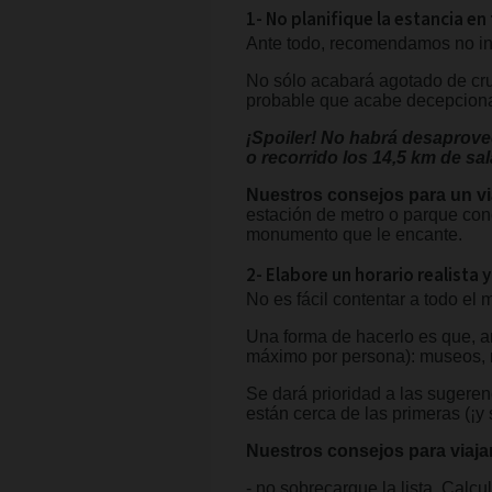
1- No planifique la estancia e
Ante todo, recomendamos no int
No sólo acabará agotado de cru
probable que acabe decepciona
¡Spoiler! No habrá desaprovec
o recorrido los 14,5 km de sal
Nuestros consejos para un vi
estación de metro o parque conc
monumento que le encante.
2- Elabore un horario realista y
No es fácil contentar a todo el
Una forma de hacerlo es que, an
máximo por persona): museos, mo
Se dará prioridad a las sugere
están cerca de las primeras (¡y 
Nuestros consejos para viajar
- no sobrecargue la lista. Calc