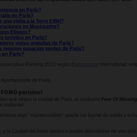
stancia en París?
atis en París?
na visita a la Torre Eiffel?
eraciones en Montmartre?
mpos Elíseos?
 turístico en París?
jores vistas gratuitas de París?
 mejores espacios verdes de París?
s en París?
 consecutivo Ranking 2023 según
Euromonitor
International, em
l Ayuntamiento de París
l FOMO parisino!
des que ofrece la ciudad de París, el síndrome
Fear Of Missin
 visitantes.
erderse algo "imprescindible" puede ser fuente de estrés y echa
y la Ciudad del Amor tampoco puede descubrirse en una sola vis