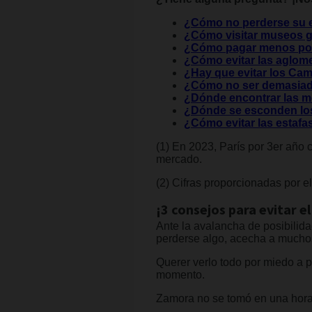
¿Cómo no perderse su e
¿Cómo visitar museos gr
¿Cómo pagar menos por u
¿Cómo evitar las aglom
¿Hay que evitar los Ca
¿Cómo no ser demasiado
¿Dónde encontrar las me
¿Dónde se esconden los
¿Cómo evitar las estafa
(1) En 2023, París por 3er año
mercado.
(2) Cifras proporcionadas por e
¡3 consejos para evitar e
Ante la avalancha de posibilida
perderse algo, acecha a muchos
Querer verlo todo por miedo a p
momento.
Zamora no se tomó en una hora, 