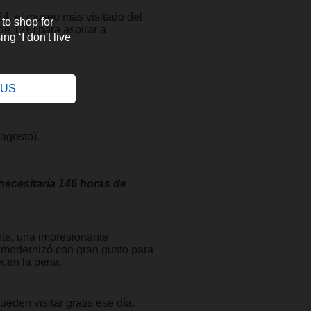
24, el museo más visitado del
 to shop for
e 17€) para aspirar a
ng ‘I don't live
.
:
e US
 agosto).
necesitaría 146 horas de
nte, una impresionante
e modernizó con gran gusto para
ecen la pena.
den visitar gratis ese día.