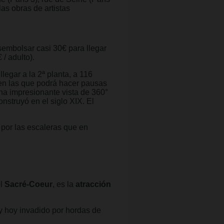
as obras de artistas
sembolsar casi 30€ para llegar
 / adulto).
egar a la 2ª planta, a 116
s en las que podrá hacer pausas
una impresionante vista de 360°
struyó en el siglo XIX. El
 por las escaleras que en
el
Sacré-Coeur
, es la
atracción
 y hoy invadido por hordas de