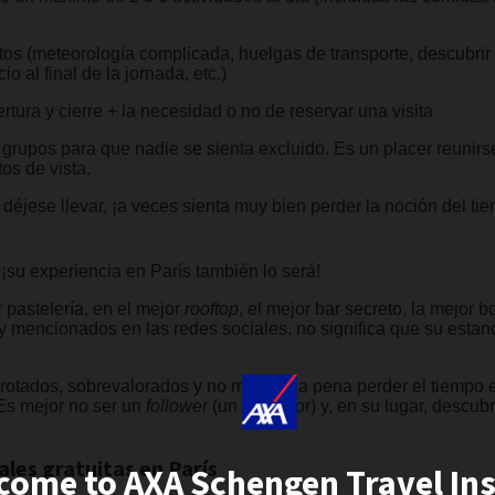
tos (meteorología complicada, huelgas de transporte, descubrir
o al final de la jornada, etc.)
tura y cierre + la necesidad o no de reservar una visita
 grupos para que nadie se sienta excluido. Es un placer reunirse 
tos de vista.
 déjese llevar, ¡a veces sienta muy bien perder la noción del ti
¡su experiencia en París también lo será!
 pastelería, en el mejor
rooftop
, el mejor bar secreto, la mejor 
 y mencionados en las redes sociales, no significa que su estan
rotados, sobrevalorados y no merece la pena perder el tiempo e
 Es mejor no ser un
follower
(un seguidor) y, en su lugar, descubri
ales gratuitas en París
come to AXA Schengen Travel In