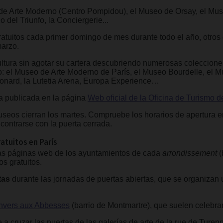
 de Arte Moderno (Centro Pompidou), el Museo de Orsay, el Mus
 del Triunfo, la Conciergerie...
atuitos cada primer domingo de mes durante todo el año, otros 
marzo.
ultura sin agotar su cartera descubriendo numerosas coleccion
o: el Museo de Arte Moderno de París, el Museo Bourdelle, el M
nard, la Lutetia Arena, Europa Experience…
ta publicada en la página
Web oficial de la Oficina de Turismo d
museos cierran los martes. Compruebe los horarios de apertura 
encontrarse con la puerta cerrada.
atuitos en París
as páginas web de los ayuntamientos de cada
arrondissement
(
s gratuitos.
tas
durante las jornadas de puertas abiertas, que se organizan
nvers aux Abbesses
(barrio de Montmartre), que suelen celebra
e a cruzar las puertas de las galerías de arte de la rue de Turen