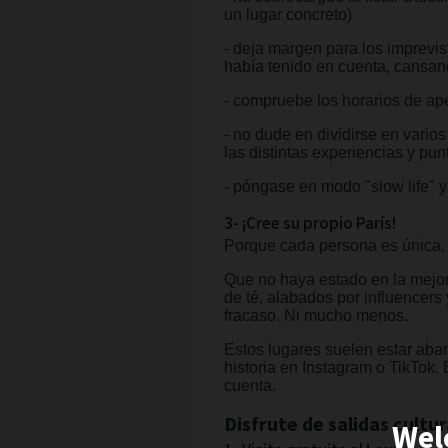
un lugar concreto)
- deja margen para los imprevis
había tenido en cuenta, cansanci
- compruebe los horarios de aper
- no dude en dividirse en varios
las distintas experiencias y pun
- póngase en modo "slow life" y
3- ¡Cree su propio París!
Porque cada persona es única, 
Que no haya estado en la mejor
de té, alabados por influencers
fracaso. Ni mucho menos.
Estos lugares suelen estar abar
historia en Instagram o TikTok.
cuenta.
Disfrute de salidas cultur
Wel