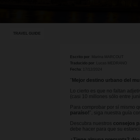
TRAVEL GUIDE
Escrito por
: Marina MARCOUT
Traducido por
: Lucas MEDRANO
Fecha
: 17/12/2024
"
Mejor destino urbano del m
Lo cierto es que no faltan adjet
(casi 10 millones sólo entre ju
Para comprobar por sí mismo qu
paraíso!
", siga nuestra guía co
Descubra nuestros
consejos pa
debe hacer para que su estancia
¿Tiene alguna pregunta? ¡Nos