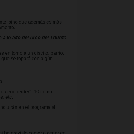
gente, sino que además es más
amente.
a lo alto del Arco del Triunfo
 en torno a un distrito, barrio,
o que se topará con algún
a.
o quiero perder" (10 como
, etc.
ncluirán en el programa si
 si ha previsto comer o cenar en