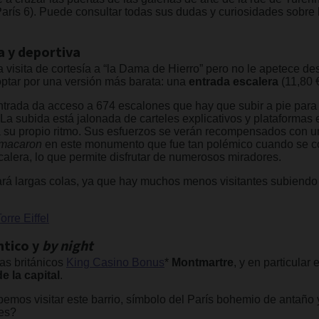
París 6). Puede consultar todas sus dudas y curiosidades sobre l
a y deportiva
visita de cortesía a “la Dama de Hierro” pero no le apetece de
ptar por una versión más barata: una
entrada escalera
(11,80 €
rada da acceso a 674 escalones que hay que subir a pie para ll
. La subida está jalonada de carteles explicativos y plataforma
o a su propio ritmo. Sus esfuerzos se verán recompensados con 
macaron
en este monumento que fue tan polémico cuando se con
calera, lo que permite disfrutar de numerosos miradores.
ará largas colas, ya que hay muchos menos visitantes subiendo
Torre Eiffel
ntico y
by night
as británicos
King Casino Bonus
*
Montmartre
, y en particular 
e la capital
.
bemos visitar este barrio, símbolo del París bohemio de antaño
tes?