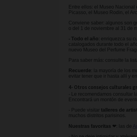
Entre ellos: el Museo Nacional
Picasso, el Museo Rodin, el Arco
Conviene saber: algunos son gr
o del 1 de noviembre al 31 de 
- Todo el año
: enriquezca su c
catalogados durante todo el añ
nuevo Museo del Perfume Frago
Para saber más: consulte la lis
Recuerde
: la mayoría de los 
evitar tener que ir hasta allí y 
4- Otros consejos culturales gr
- Le recomendamos consultar l
Encontrará un montón de evento
- Puede visitar
talleres de artis
muchos distritos parisinos.
Nuestras favoritas
❤: las de
A
- No se deje intimidar y atrévas