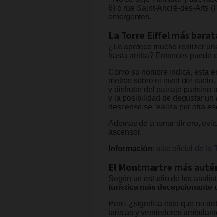
6) o rue Saint-André-des-Arts (
emergentes.
La Torre Eiffel más barat
¿Le apetece mucho realizar una 
hasta arriba? Entonces puede o
Como su nombre indica, esta ent
metros sobre el nivel del suelo
y disfrutar del paisaje parisin
y la posibilidad de degustar un
descenso se realiza por otra es
Además de ahorrar dinero, evit
ascensor.
Información
:
sitio oficial de la 
El Montmartre más auté
Según un estudio de los analist
turística más decepcionante d
Pero, ¿significa esto que no de
turistas y vendedores ambulan