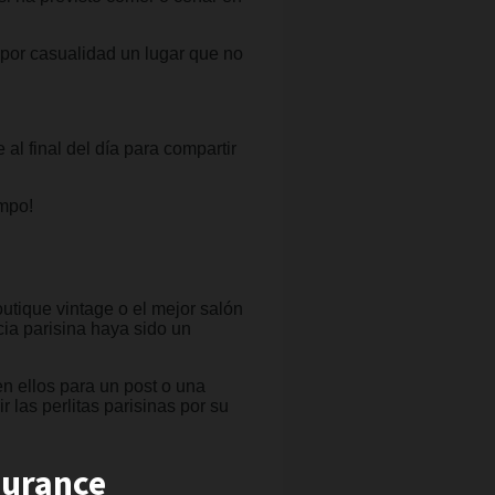
 por casualidad un lugar que no
al final del día para compartir
empo!
boutique vintage o el mejor salón
cia parisina haya sido un
n ellos para un post o una
r las perlitas parisinas por su
surance