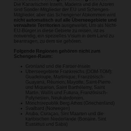
Die Kanarischen Inseln, Madeira und die Azoren
sind Sonder-Mitglieder der EU und Schengen-
Mitglieder, aber das Schengener Abkommen wird
nicht automatisch auf alle Überseegebiete und
verwaltete Territorien
ausgeweitet. Um als Nicht-
EU-Bürger in diese Gebiete zu reisen, ist es
notwendig, ein spezielles Visum in dem Land zu
beantragen, zu dem sie gehören.
Folgende Regionen gehören nicht zum
Schengen-Raum:
Grönland und die Färöer-Inseln
Überseegebiete Frankreichs (DOM-TOM):
Guadeloupe, Martinique, Französisch-
Guayana, Réunion, Mayotte, Saint-Pierre
und Miquelon, Saint Barthélemy, Saint
Martin, Wallis und Futuna, Französisch-
Polynesien, Neukaledonien.
Mönchsrepublik Berg Athos (Griechenland)
Svalbard (Norwegen)
Aruba, Curaçao, Sint Maarten und die
karibischen Niederlande (Bonaire, Sint
Eustatius und Saba)