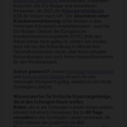
englischen Regierung
herausfinden. Außerdem
brauchen alle EU-Bürger und visumfreien
Reisenden ab 2025 die
Reisegenehmigung
ETA
für Reisen nach UK. Der
Abschluss einer
Krankenversicherung
ist für Reisen in das
Vereinigte Königreich empfehlenswert - auch für
EU-Bürger. Obwohl die Europäische
Krankenversicherungskarte (EHIC) trotz des
Brexit immer noch gültig ist, sollten Sie wissen,
dass sie nur die Behandlung in öffentlichen
Gesundheitszentren deckt, aber keine privaten
Behandlungen und auch keine Kostenübernahme
für den Rücktransport.
Schon gewusst?
Unsere
Essential-Versicherung
und
Annual-Versicherung
ist auch für das
Vereinigte Königreich gültig, obwohl es ein Nicht-
Schengen-Land ist.
Wissenswertes für britische Staatsangehörige,
die in den Schengen-Raum wollen
Briten
, die in die Schengen-Länder reisen wollen,
können mit einem Reisepass bis zu
90 Tage
visumfrei
in die Schengen-Länder einreisen. Ab
2025 müssen sie zusätzlich die
EU-