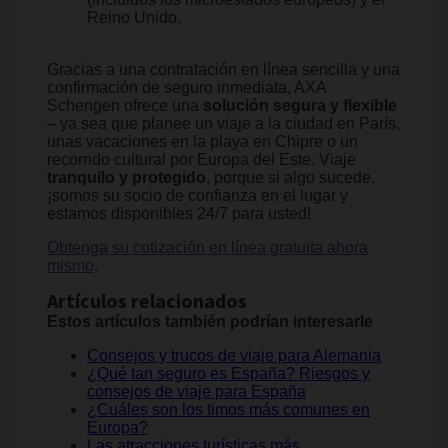
Reino Unido.
Gracias a una contratación en línea sencilla y una
confirmación de seguro inmediata, AXA
Schengen ofrece una
solución segura y flexible
– ya sea que planee un viaje a la ciudad en París,
unas vacaciones en la playa en Chipre o un
recorrido cultural por Europa del Este. Viaje
tranquilo y protegido
, porque si algo sucede,
¡somos su socio de confianza en el lugar y
estamos disponibles 24/7 para usted!
Obtenga su cotización en línea gratuita ahora
mismo
.
Artículos relacionados
Estos artículos también podrían interesarle
Consejos y trucos de viaje para Alemania
¿Qué tan seguro es España? Riesgos y
consejos de viaje para España
¿Cuáles son los timos más comunes en
Europa?
Las atracciones turísticas más