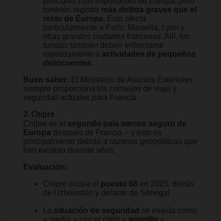
policiales más importantes de Europa, pero
también registra
más delitos graves que el
resto de Europa
. Esto afecta
particularmente a París, Marsella, Lyon y
otras grandes ciudades francesas. Allí, los
turistas también deben enfrentarse
repetidamente a
actividades de pequeños
delincuentes
.
Buen saber:
El Ministerio de Asuntos Exteriores
siempre proporciona los consejos de viaje y
seguridad actuales para Francia.
2. Chipre
Chipre es el
segundo país menos seguro de
Europa
después de Francia – y esto es
principalmente debido a razones geopolíticas que
han existido durante años.
Evaluación:
Chipre ocupa el
puesto 68
en 2025, detrás
de Uzbekistán y delante de Senegal
La
situación de seguridad
se evalúa como
« media » con el color «
amarillo
»