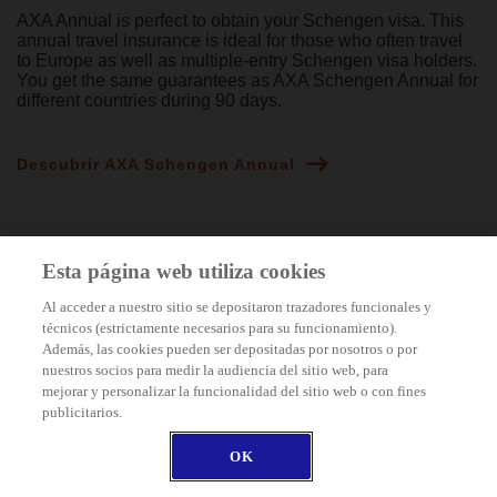
AXA Annual is perfect to obtain your Schengen visa. This
annual travel insurance is ideal for those who often travel
to Europe as well as multiple-entry Schengen visa holders.
You get the same guarantees as AXA Schengen Annual for
different countries during 90 days.
Descubrir AXA Schengen Annual
Esta página web utiliza cookies
Al acceder a nuestro sitio se depositaron trazadores funcionales y
INFORMACIONES
técnicos (estrictamente necesarios para su funcionamiento).
Además, las cookies pueden ser depositadas por nosotros o por
nuestros socios para medir la audiencia del sitio web, para
SEGUROS DE VIAJE
mejorar y personalizar la funcionalidad del sitio web o con fines
publicitarios.
OK
INFORMACIÓN DE VIAJE