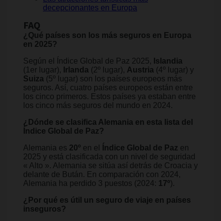
decepcionantes en Europa
FAQ
¿Qué países son los más seguros en Europa
en 2025?
Según el Índice Global de Paz 2025,
Islandia
(1er lugar),
Irlanda
(2º lugar),
Austria
(4º lugar) y
Suiza
(5º lugar) son los países europeos más
seguros. Así, cuatro países europeos están entre
los cinco primeros. Estos países ya estaban entre
los cinco más seguros del mundo en 2024.
¿Dónde se clasifica Alemania en esta lista del
Índice Global de Paz?
Alemania es
20º
en el
Índice Global de Paz
en
2025 y está clasificada con un nivel de seguridad
« Alto ». Alemania se sitúa así detrás de Croacia y
delante de Bután. En comparación con 2024,
Alemania ha perdido 3 puestos (2024:
17º
).
¿Por qué es útil un seguro de viaje en países
inseguros?