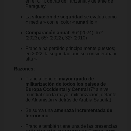
en el GPI, detrás de Tanzania y delante de
Paraguay
La
situación de seguridad
se evalúa como
« media » con el color «
amarillo
»
Comparación anual:
86º (2024), 67º
(2023), 65º (2022), 32º (2010)
Francia ha perdido principalmente puestos;
en 2022, la seguridad aún se consideraba «
alta »
Razones:
Francia tiene el
mayor grado de
militarización de todos los países de
Europa Occidental y Central
(7º a nivel
mundial con la mayor militarización, delante
de Afganistán y detrás de Arabia Saudita)
Se suma una
amenaza incrementada de
terrorismo
Francia también tiene una de las presencias