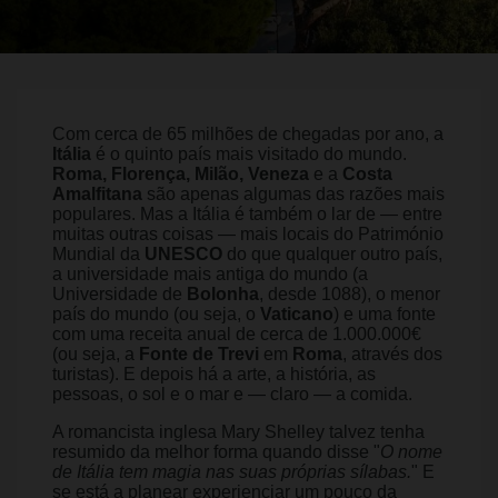
Com cerca de 65 milhões de chegadas por ano, a
Itália
é o quinto país mais visitado do mundo.
Roma, Florença, Milão, Veneza
e a
Costa
Amalfitana
são apenas algumas das razões mais
populares. Mas a Itália é também o lar de — entre
muitas outras coisas — mais locais do Património
Mundial da
UNESCO
do que qualquer outro país,
a universidade mais antiga do mundo (a
Universidade de
Bolonha
, desde 1088), o menor
país do mundo (ou seja, o
Vaticano
) e uma fonte
com uma receita anual de cerca de 1.000.000€
(ou seja, a
Fonte de Trevi
em
Roma
, através dos
turistas). E depois há a arte, a história, as
pessoas, o sol e o mar e — claro — a comida.
A romancista inglesa Mary Shelley talvez tenha
resumido da melhor forma quando disse "
O nome
de Itália tem magia nas suas próprias sílabas.
" E
se está a planear experienciar um pouco da