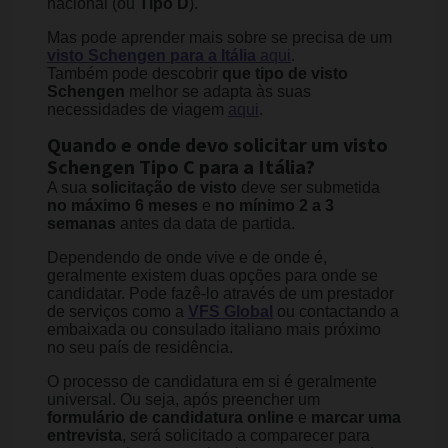
nacional (ou
Tipo D
).
Mas pode aprender mais sobre se precisa de um
visto Schengen para a Itália
aqui
.
Também pode descobrir
que tipo de visto
Schengen
melhor se adapta às suas
necessidades de viagem
aqui
.
Quando e onde devo solicitar um visto
Schengen Tipo C para a Itália?
A sua
solicitação de visto
deve ser submetida
no máximo 6 meses
e
no mínimo 2 a 3
semanas
antes da data de partida.
Dependendo de onde vive e de onde é,
geralmente existem duas opções para onde se
candidatar. Pode fazê-lo através de um prestador
de serviços como a
VFS Global
ou contactando a
embaixada ou consulado italiano mais próximo
no seu país de residência.
O processo de candidatura em si é geralmente
universal. Ou seja, após preencher um
formulário de candidatura online
e
marcar uma
entrevista
, será solicitado a comparecer para