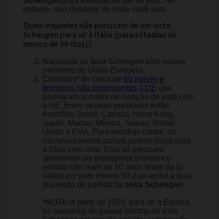
Schengen
para estadias de até 90 dias. No
entanto, isso depende de onde você vem.
Quais viajantes não precisam de um visto
Schengen para vir à Itália (para estadias de
menos de 90 dias)?
Nacionais da área Schengen e/ou países
membros da União Europeia.
Cidadãos* de cerca de
60 países e
territórios não pertencentes à UE
que
assinaram acordos de isenção de visto com
a UE. Entre os mais populares estão
Austrália, Brasil, Canadá, Hong Kong,
Japão, Macau, México, Taiwan, Reino
Unido e EUA. Para estadias curtas, os
nacionais destes países podem viajar para
a Itália sem visto. Eles só precisam
apresentar um passaporte biométrico
emitido não mais de 10 anos antes da (e
válido por pelo menos 90 dias após) a data
planeada de partida da
zona Schengen
.
*NOTA: A partir de 2025, para vir à Europa,
os nacionais de países isentos de visto