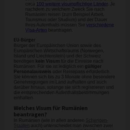
circa
100 weitere visumpflichtige Länder
. Je
nachdem zu welchem Zweck Sie nach
Rumänien reisen (zum Beispiel Arbeit,
Tourismus oder Studium) und der Dauer
Ihres Aufenthalts müssen Sie
verschiedene
Visa-Arten
beantragen.
EU-Bürger
Bürger der Europäischen Union sowie des
Europäischen Wirtschaftsraums (Norwegen,
Island und Liechtenstein) und der Schweiz
benötigen
kein Visum
für die Einreise nach
Rumänien. Für sie ist lediglich ein
gültiger
Personalausweis
oder Reisepass erforderlich.
Sie können sich bis zu 3 Monate ohne besondere
Genehmigungen im Land aufhalten und auch
darüber hinaus, solange sie sich registrieren und
die entsprechenden Aufenthaltsbestimmungen
einhalten.
Welches Visum für Rumänien
beantragen?
In Rumänien (wie in allen anderen
Schengen-
Staaten
auch) unterscheidet man zwischen zwei