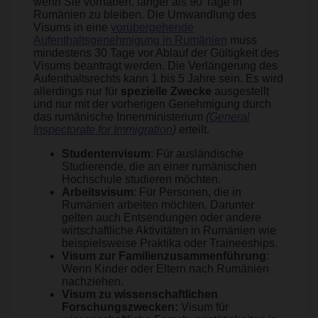
wenn Sie vorhaben, länger als 90 Tage in
Rumänien zu bleiben. Die Umwandlung des
Visums in eine
vorübergehende
Aufenthaltsgenehmigung in Rumänien
muss
mindestens 30 Tage vor Ablauf der Gültigkeit des
Visums beantragt werden. Die Verlängerung des
Aufenthaltsrechts kann 1 bis 5 Jahre sein. Es wird
allerdings nur für
spezielle Zwecke
ausgestellt
und nur mit der vorherigen Genehmigung durch
das rumänische Innenministerium
(
General
Inspectorate for Immigration
)
erteilt.
Studentenvisum
: Für ausländische
Studierende, die an einer rumänischen
Hochschule studieren möchten.
Arbeitsvisum
: Für Personen, die in
Rumänien arbeiten möchten. Darunter
gelten auch Entsendungen oder andere
wirtschaftliche Aktivitäten in Rumänien wie
beispielsweise Praktika oder Traineeships.
Visum zur Familienzusammenführung
:
Wenn Kinder oder Eltern nach Rumänien
nachziehen.
Visum zu wissenschaftlichen
Forschungszwecken:
Visum für