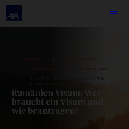
STARTSEITE
SCHENGEN VISUM
FORMALITÄTEN NACH SCHENGEN-LAND
RUMÄNIEN VISUM: WER BRAUCHT EIN
VISUM UND WIE BEANTRAGEN?
Rumänien Visum: Wer
braucht ein Visum und
wie beantragen?