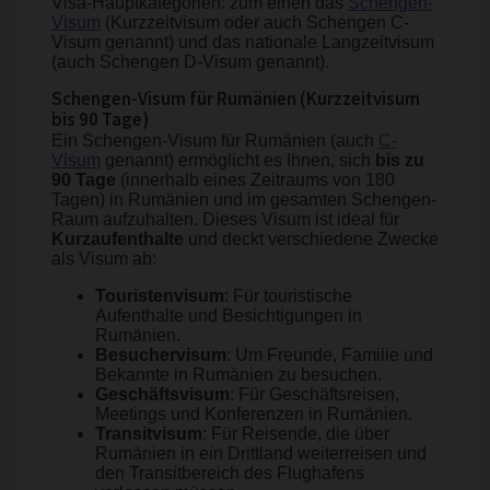
Visa-Hauptkategorien: zum einen das
Schengen-
Visum
(Kurzzeitvisum oder auch Schengen C-
Visum genannt) und das nationale Langzeitvisum
(auch Schengen D-Visum genannt).
Schengen-Visum für Rumänien (Kurzzeitvisum
bis 90 Tage)
Ein Schengen-Visum für Rumänien (auch
C-
Visum
genannt) ermöglicht es Ihnen, sich
bis zu
90 Tage
(innerhalb eines Zeitraums von 180
Tagen) in Rumänien und im gesamten Schengen-
Raum aufzuhalten. Dieses Visum ist ideal für
Kurzaufenthalte
und deckt verschiedene Zwecke
als Visum ab:
Touristenvisum
: Für touristische
Aufenthalte und Besichtigungen in
Rumänien.
Besuchervisum
: Um Freunde, Familie und
Bekannte in Rumänien zu besuchen.
Geschäftsvisum
: Für Geschäftsreisen,
Meetings und Konferenzen in Rumänien.
Transitvisum
: Für Reisende, die über
Rumänien in ein Drittland weiterreisen und
den Transitbereich des Flughafens