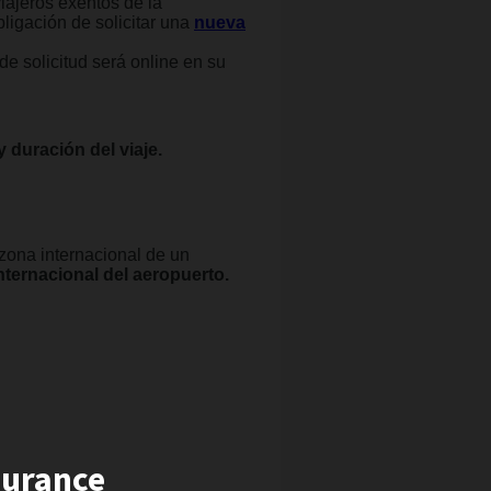
 viajeros exentos de la
ligación de solicitar una
nueva
e solicitud será online en su
 duración del viaje.
zona internacional de un
internacional del aeropuerto.
surance