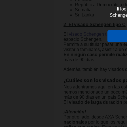
República Democrática d
It lo
Somalia
Sri Lanka
Schengen 
2- El visado Schengen tipo C
El
visado Schengen tipo C
es, 
espacio Schengen.
Permite a su titular pasar una
e
visitar a familiares, asistir a 
En ningún caso permite reali
más de 90 días.
Además, también hay visados d
¿Cuáles son los visados p
Nos adentramos aquí en las esta
hemos mencionado un poco más 
más de 90 días en un país Schen
El
visado de larga duración
pa
¡Atención!
Por otro lado, desde AXA Schen
nacionales
por lo que los req