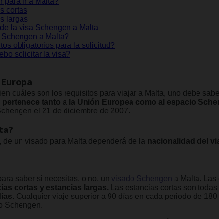
 para ir a Malta?
s cortas
s largas
d de la visa Schengen a Malta
sa Schengen a Malta?
s obligatorios para la solicitud?
bo solicitar la visa?
n Europa
en cuáles son los requisitos para viajar a Malta, uno debe sab
e
pertenece tanto a la Unión Europea como al espacio Sche
Schengen el 21 de diciembre de 2007.
lta?
, de un visado para Malta dependerá de la
nacionalidad del via
para saber si necesitas, o no, un
visado Schengen
a Malta. Las 
ias cortas y estancias largas.
Las estancias cortas son todas
ías.
Cualquier viaje superior a 90 días en cada periodo de 18
io Schengen.