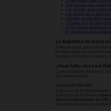
¿Qué visado debo solicitar
Los visados para estancia
Los visados para estancia
Las etapas de la solicitu
¿Dónde se solicita la vi
¿Cuáles son los documento
¿Con cuánta antelación de
El seguro de viaje a Malta
La República de Malta e
Antes de nada, para entender bi
Europa: Malta es un estado qu
Europea en 2004 y al espacio 
¿Hace falta visa para Ma
La necesidad de disponer o, no
que desea realizar.
La duración del viaje
Este es un factor determinante 
Schengen se dividen en
estanc
días en cada periodo de 180 d
una estancia larga en el espac