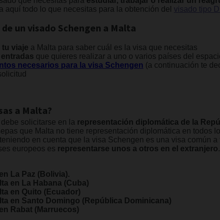
isado que necesitas para
estudiar, trabajar o realizar un reag
 aquí todo lo que necesitas para la obtención del
visado tipo D
d de un visado Schengen a Malta
 tu viaje
a Malta para saber cuál es la visa que necesitas
entradas
que quieres realizar a uno o varios países del espa
tos necesarios para la visa Schengen
(a continuación te d
solicitud
isas a Malta?
debe solicitarse en la
representación diplomática de la Repúb
pas que Malta no tiene representación diplomática en todos lo
 teniendo en cuenta que la visa Schengen es una visa común a 
íses europeos es
representarse unos a otros en el extranjero
 en La Paz (Bolivia).
lta en La Habana (Cuba)
ta en Quito (Ecuador)
lta en Santo Domingo (República Dominicana)
a en Rabat (Marruecos)