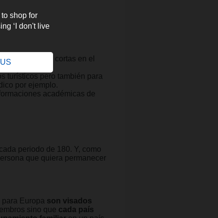
 to shop for
ng ‘I don't live
.
ra las estancias cortas en el
e US
s turísticos pero también para
édico por ejemplo.
bo formaciones académicas de
cada periodo de 180. Y, como
 persona que quiera permanecer
n para Europa
son visados
miembros sino que
cada país