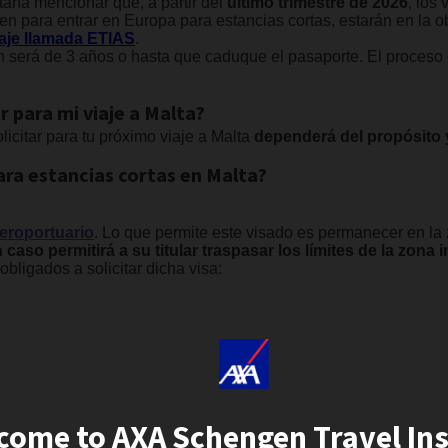
ía mencionar que, a partir del
último trimestre de 2026
, los
n para entrar en Europa para estancias cortas, estarán en la ob
iaje llamada ETIAS
.
n será de 3 años o hasta que caduque el pasaporte. El proceso d
r para mi viaje a Malta?
icitar para tu próximo viaje a Malta
dependerá del propósito y
ara estancias cortas en Malta?
aeroportuario
. Lo que permite este visado es permanecer en la 
caso permitirá a su titular traspasar los límites de la zona 
bligados a solicitar dicha visa:
come to AXA Schengen Travel In