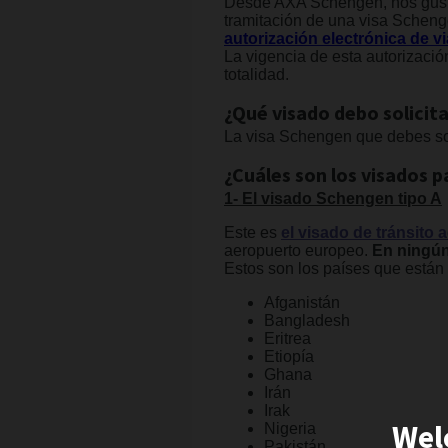
Desde AXA Schengen, nos gustar
tramitación de una visa Schenge
autorización electrónica de v
La vigencia de esta autorizació
totalidad.
¿Qué visado debo solicita
La visa Schengen que debes sol
¿Cuáles son los visados p
1- El visado Schengen tipo A
Este es
el visado de
tránsito 
aeropuerto europeo.
En ningún 
Estos son los países que están o
Afganistán
Bangladesh
Eritrea
Etiopía
Ghana
Irán
Irak
Wel
Nigeria
Pakistán