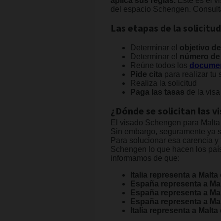
aplica sus reglas.
Este es el v
del espacio Schengen. Consulta
Las etapas de la solicitu
Determinar el
objetivo de
Determinar el
número de 
Reúne todos los
documen
Pide cita
para realizar tu 
Realiza la solicitud
Paga las tasas
de la visa
¿Dónde se solicitan las v
El visado Schengen para Malta 
Sin embargo, seguramente ya se
Para solucionar esa carencia y
Schengen lo que hacen los pa
informamos de que:
Italia representa a Malta
España representa a Ma
España representa a Mal
España representa a Ma
Italia representa a Malt