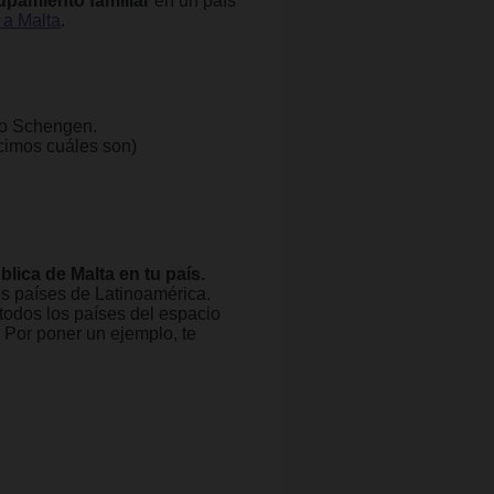
rupamiento familiar
en un país
 a Malta
.
cio Schengen.
ecimos cuáles son)
lica de Malta en tu país.
s países de Latinoamérica.
todos los países del espacio
. Por poner un ejemplo, te