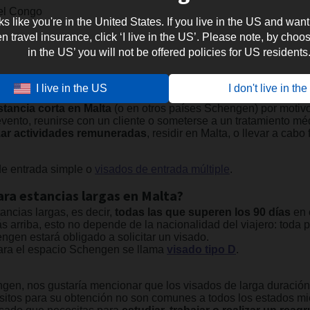
el Congo
oks like you're in the United States. If you live in the US and want
travel insurance, click ‘I live in the US’. Please note, by choosi
in the US’ you will not be offered policies for US residents
sin lugar a dudas, el
visado más solicitado por los turistas
pa
I live in the US
I don't live in th
stancia corta en Malta
(o en otros países Schengen) por motivo
un evento, reunirse con un cliente o someterse a un tratamiento m
zar actividades remuneradas
, residir en Malta, o llevar a ca
e entrada simple o
visados de entrada múltiple
.
ara estancias largas en Malta?
ncias largas, es decir,
todas las que superen los 90 días
en 
arriba, esto no depende de la nacionalidad del viajero: toda
gen estará obligado a solicitar un visado.
ra el espacio Schengen se llama
visado tipo D
.
gen, nos gustaría mencionar que los visados de larga duració
uisitos para su obtención no son comunes a todos los estados 