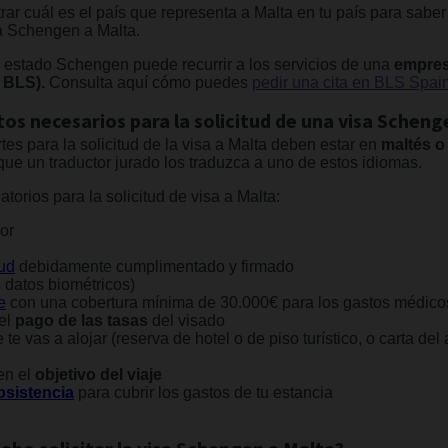
trar cuál es el país que representa a Malta en tu país para sabe
sa Schengen a Malta.
 estado Schengen puede recurrir a los servicios de una
empres
 BLS).
Consulta aquí cómo puedes
pedir una cita en BLS Spai
os necesarios para la solicitud de una visa Scheng
s para la solicitud de la visa a Malta deben estar en
maltés o 
ue un traductor jurado los traduzca a uno de estos idiomas.
orios para la solicitud de visa a Malta:
or
tud
debidamente cumplimentado y firmado
s datos biométricos)
e
con una cobertura mínima de 30.000€ para los gastos médico
el
pago de las tasas
del visado
te vas a alojar (reserva de hotel o de piso turístico, o carta del
en el
objetivo del viaje
bsistencia
para cubrir los gastos de tu estancia