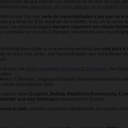
scientes de que esto de una estancia de 90 días en cada per
 elaborado una
calculadora del plazo máximo en el espacio Sc
ender es que hay una
serie de nacionalidades a las que se le
opa y a otras no. Eso depende de si tienen, o no, un acuerdo d
rgo, las estancias largas
siempre requieren un visado Sch
bajar o estudiar en un país Schengen, necesitarás una visa de
lar
erminante para saber si una persona necesita una
visa para ir
o un poco más arriba, hay nacionalidades que necesitarán un
aís.
r es que, los
países miembros del espacio Schengen
, han lleg
países.
México, Colombia, Uruguay o Estados Unidos (entre muchos otr
n pasar una estancia corta.
de países como
Ecuador, Bolivia, República Dominicana, Cub
 solicitar una visa Schengen
para entrar en Europa.
enece tu país
, puedes consultarlo rápidamente en nuestro artí