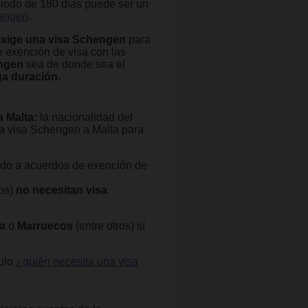
iodo de 180 días puede ser un
hengen
.
 exige una visa Schengen
para
e exención de visa con las
engen
sea de donde sea el
ga duración.
 a Malta:
la nacionalidad del
a visa Schengen a Malta para
ado a acuerdos de exención de
os)
no necesitan visa
a
o
Marruecos
(entre otros) sí
culo
¿quién necesita una visa