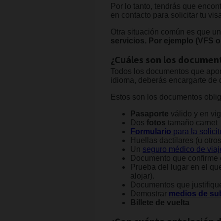
Por lo tanto, tendrás que encon
en contacto para solicitar tu vi
Otra situación común es que un
servicios. Por ejemplo (VFS o
¿Cuáles son los document
Todos los documentos que aporte
idioma, deberás encargarte de q
Estos son los documentos obligat
Pasaporte
válido y en vig
Dos
fotos
tamaño carnet
Formulario
para la solici
Huellas dactilares (u otro
Un
seguro médico de viaj
Documento que confirme 
Prueba del lugar en el que 
alojar).
Documentos que justifiqu
Demostrar
medios de su
Billete de vuelta