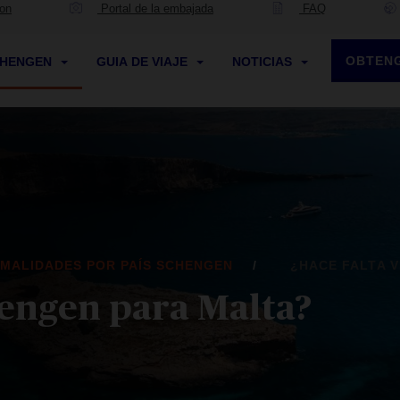
ion
Portal de la embajada
FAQ
OBTENG
CHENGEN
GUIA DE VIAJE
NOTICIAS
MALIDADES POR PAÍS SCHENGEN
¿HACE FALTA 
hengen para Malta?