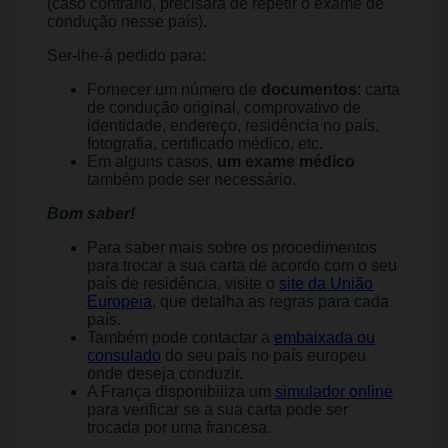
(caso contrário, precisará de repetir o exame de
condução nesse país).
Ser-lhe-á pedido para:
Fornecer um número de
documentos
: carta
de condução original, comprovativo de
identidade, endereço, residência no país,
fotografia, certificado médico, etc.
Em alguns casos,
um exame médico
também pode ser necessário.
Bom saber!
Para saber mais sobre os procedimentos
para trocar a sua carta de acordo com o seu
país de residência, visite o
site da União
Europeia
, que detalha as regras para cada
país.
Também pode contactar a
embaixada ou
consulado
do seu país no país europeu
onde deseja conduzir.
A França disponibiliza um
simulador online
para verificar se a sua carta pode ser
trocada por uma francesa.