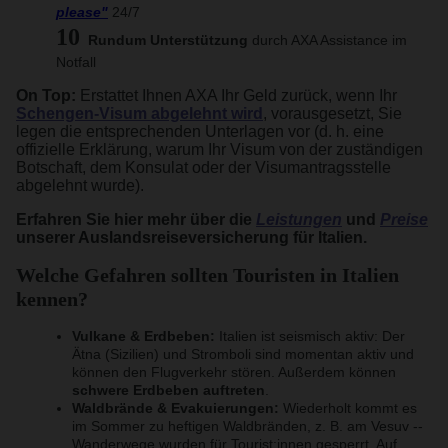
please"
24/7
Rundum Unterstützung
durch AXA Assistance im
Notfall
On Top:
Erstattet Ihnen AXA Ihr Geld zurück, wenn Ihr
Schengen-Visum abgelehnt wird
, vorausgesetzt, Sie
legen die entsprechenden Unterlagen vor (d. h. eine
offizielle Erklärung, warum Ihr Visum von der zuständigen
Botschaft, dem Konsulat oder der Visumantragsstelle
abgelehnt wurde).
Erfahren Sie hier mehr über die
Leistungen
und
Preise
unserer Auslandsreiseversicherung für Italien.
Welche Gefahren sollten Touristen in Italien
kennen?
Vulkane & Erdbeben:
Italien ist seismisch aktiv: Der
Ätna (Sizilien) und Stromboli sind momentan aktiv und
können den Flugverkehr stören. Außerdem können
schwere Erdbeben auftreten
.
Waldbrände & Evakuierungen:
Wiederholt kommt es
im Sommer zu heftigen Waldbränden, z. B. am Vesuv --
Wanderwege wurden für Tourist:innen gesperrt. Auf