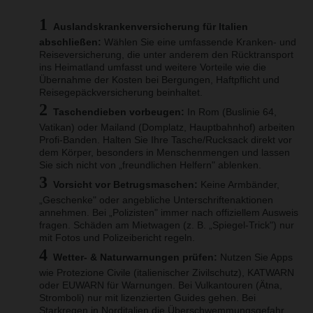
Auslandskrankenversicherung für Italien
abschließen:
Wählen Sie eine umfassende Kranken- und
Reiseversicherung, die unter anderem den Rücktransport
ins Heimatland umfasst und weitere Vorteile wie die
Übernahme der Kosten bei Bergungen, Haftpflicht und
Reisegepäckversicherung beinhaltet.
Taschendieben vorbeugen:
In Rom (Buslinie 64,
Vatikan) oder Mailand (Domplatz, Hauptbahnhof) arbeiten
Profi-Banden. Halten Sie Ihre Tasche/Rucksack direkt vor
dem Körper, besonders in Menschenmengen und lassen
Sie sich nicht von „freundlichen Helfern" ablenken.
Vorsicht vor Betrugsmaschen:
Keine Armbänder,
„Geschenke" oder angebliche Unterschriftenaktionen
annehmen. Bei „Polizisten" immer nach offiziellem Ausweis
fragen. Schäden am Mietwagen (z. B. „Spiegel-Trick") nur
mit Fotos und Polizeibericht regeln.
Wetter- & Naturwarnungen prüfen:
Nutzen Sie Apps
wie Protezione Civile (italienischer Zivilschutz), KATWARN
oder EUWARN für Warnungen. Bei Vulkantouren (Ätna,
Stromboli) nur mit lizenzierten Guides gehen. Bei
Starkregen in Norditalien die Überschwemmungsgefahr