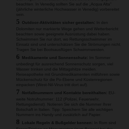
beachten. In Venedig sollten Sie auf die „Acqua Alta"
(jährliche winterliche Hochwasser in Venedig) vorbereitet
sein.
Outdoor-Aktivitäten sicher gestalten:
In den
Dolomiten nur markierte Wege gehen und Wetterbericht
beachten sowie geeignete Ausrüstung dabei haben.
Schwimmen Sie nur dort, wo Rettungsschwimmer im
Einsatz sind und unterschätzen Sie die Strömungen nicht.
Tragen Sie bei Bootsausflügen Schwimmwesten.
Medikamente und Sonnenschutz:
Im Sommer
unbedingt für ausreichend Sonnenschutz sorgen, viel
Wasser trinken und die Mittagshitze meiden.
Reiseapotheke mit Grundmedikamenten mitführen sowie
Mückenschutz für die Po-Ebene und Küstenregionen
einpacken (West-Nil-Virus tritt dort auf).
Notfallnummern und Kontakte bereithalten:
EU-
weite Notrufnummer: 112 (Polizei, Feuerwehr,
Rettungsdienst). Notieren Sie sich die Nummer Ihrer
Botschaft in Italien. Tipp: Speichern Sie alle wichtigen
Nummern ins Handy und zusätzlich auf Papier.
Lokale Regeln & Bußgelder kennen:
In Rom sind
Essen/Trinken an Monumenten (zum Beispiel bei der