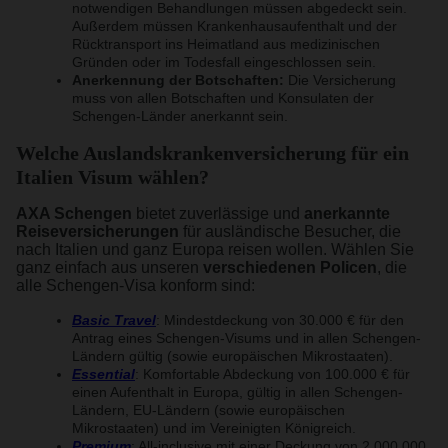
notwendigen Behandlungen müssen abgedeckt sein.
Außerdem müssen Krankenhausaufenthalt und der
Rücktransport ins Heimatland aus medizinischen
Gründen oder im Todesfall eingeschlossen sein.
Anerkennung der Botschaften:
Die Versicherung
muss von allen Botschaften und Konsulaten der
Schengen-Länder anerkannt sein.
Welche Auslandskrankenversicherung für ein
Italien Visum wählen?
AXA Schengen
bietet zuverlässige und
anerkannte
Reiseversicherungen
für ausländische Besucher, die
nach Italien und ganz Europa reisen wollen. Wählen Sie
ganz einfach aus unseren
verschiedenen Policen
, die
alle Schengen-Visa konform sind:
Basic Travel
: Mindestdeckung von 30.000 € für den
Antrag eines Schengen-Visums und in allen Schengen-
Ländern gültig (sowie europäischen Mikrostaaten).
Essential
: Komfortable Abdeckung von 100.000 € für
einen Aufenthalt in Europa, gültig in allen Schengen-
Ländern, EU-Ländern (sowie europäischen
Mikrostaaten) und im Vereinigten Königreich.
Premium
: All-inclusive mit einer Deckung von 2.000.000