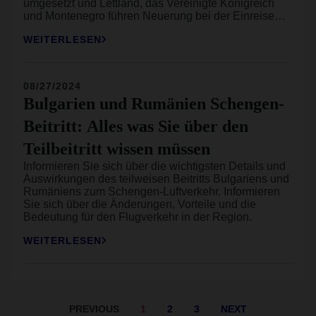
umgesetzt und Lettland, das Vereinigte Königreich
und Montenegro führen Neuerung bei der Einreise
ein. Freuen können Sie sich auf mehr Rechte bei
WEITERLESEN
Pauschalreisen, wohingegen die schlechte Nachricht
ist, dass viele europäische Hotspots ihre
Touristenabgaben 2026 erhöhen werden.
08/27/2024
Bulgarien und Rumänien Schengen-
Beitritt: Alles was Sie über den
Teilbeitritt wissen müssen
Informieren Sie sich über die wichtigsten Details und
Auswirkungen des teilweisen Beitritts Bulgariens und
Rumäniens zum Schengen-Luftverkehr. Informieren
Sie sich über die Änderungen, Vorteile und die
Bedeutung für den Flugverkehr in der Region.
WEITERLESEN
PREVIOUS
1
2
3
NEXT