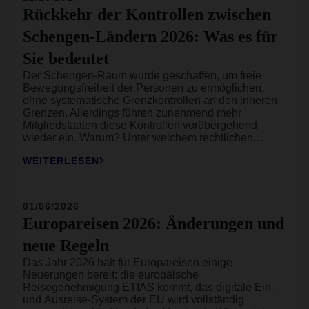
Rückkehr der Kontrollen zwischen
Schengen-Ländern 2026: Was es für
Sie bedeutet
Der Schengen-Raum wurde geschaffen, um freie
Bewegungsfreiheit der Personen zu ermöglichen,
ohne systematische Grenzkontrollen an den inneren
Grenzen. Allerdings führen zunehmend mehr
Mitgliedstaaten diese Kontrollen vorübergehend
wieder ein. Warum? Unter welchem rechtlichen
Rahmen? Für wie lange? Welche Länder sind 2026
WEITERLESEN
betroffen? Wir klären was Sie wissen müssen und
wie sich das konkret auf Ihre Reisen in Europa
auswirken wird.
01/06/2026
Europareisen 2026: Änderungen und
neue Regeln
Das Jahr 2026 hält für Europareisen einige
Neuerungen bereit: die europäische
Reisegenehmigung ETIAS kommt, das digitale Ein-
und Ausreise-System der EU wird vollständig