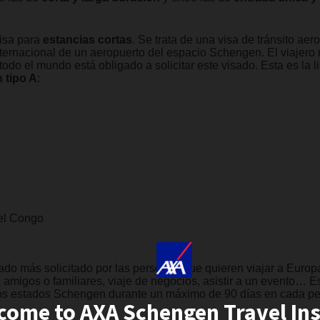
visa para
estancias cortas
. Se trata de una visa de tránsito aer
nternacional de un aeropuerto del espacio Schengen. El viajero n
odo el mundo está obligado a solicitar este visado. Esta es la l
 tipo A
:
el Congo
isado más solicitado por las personas que quieren viajar a Europ
 a amigos o familiares, viaje de negocios, asistir a un evento… E
los estados Schengen durante un máximo de 90 días en cada pe
come to AXA Schengen Travel In