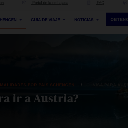
ion
Portal de la embajada
FAQ
OBTENG
CHENGEN
GUIA DE VIAJE
NOTICIAS
MALIDADES POR PAÍS SCHENGEN
VISA PARA AUS
ra ir a Austria?