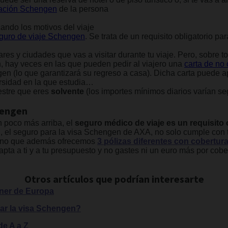
itación Schengen
de la persona
cando los motivos del viaje
guro de viaje Schengen
. Se trata de un requisito obligatorio p
gares y ciudades que vas a visitar durante tu viaje. Pero, sobre tod
 hay veces en las que pueden pedir al viajero una
carta de no
igen (lo que garantizará su regreso a casa). Dicha carta puede a
versidad en la que estudia…
stre que eres
solvente
(los importes mínimos diarios varían seg
chengen
 poco más arriba, el
seguro médico de viaje es un requisito 
, el seguro para la visa Schengen de AXA, no solo cumple con 
sino que además ofrecemos
3 pólizas diferentes con cobertura
pta a ti y a tu presupuesto y no gastes ni un euro más por cobe
Otros artículos que podrían interesarte
ener de Europa
ar la visa Schengen?
de A a Z