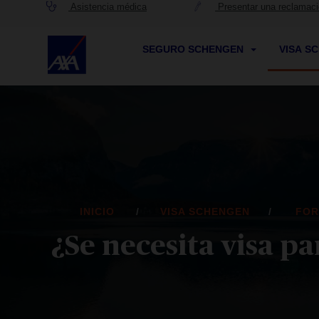
Asistencia médica
Presentar una reclamac
SEGURO SCHENGEN
VISA S
INICIO
VISA SCHENGEN
FOR
¿Se necesita visa pa