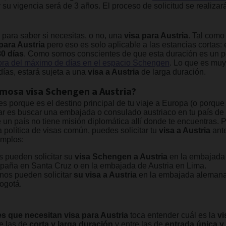
su vigencia será de 3 años. El proceso de solicitud se realizará
e para saber si necesitas, o no, una
visa para Austria
. Tal com
para Austria
pero eso es solo aplicable a las estancias cortas:
80 días
. Como somos conscientes de que esta duración es un 
ora del máximo de días en el espacio Schengen
. Lo que es muy
días, estará sujeta a una
visa a Austria
de larga duración.
amosa visa Schengen a Austria?
es porque es el destino principal de tu viaje a Europa (o porque e
ar es buscar una embajada o consulado austriaco en tu país de
un país no tiene misión diplomática allí donde te encuentras. 
política de visas común, puedes solicitar tu
visa a Austria
ante
mplos:
s pueden solicitar su
visa Schengen a Austria
en la embajada
aña en Santa Cruz o en la embajada de Austria en Lima.
nos pueden solicitar
su visa a Austria
en la embajada alemana 
ogotá.
es que necesitan visa para Austria
toca entender cuál es la
vi
e las de
corta y larga duración
y entre las de
entrada única y