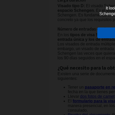
Larga duración
Visado tipo D:
El visado Schen
It lo
espacio Schengen
. Es el vis
Schengen 
Schengen. Es fundamental ente
concreto ya que los requisitos p
Número de entradas en el esp
En los
tipos de visa Schenge
entrada única y los de entrad
Los visados de entrada múltiple
embargo, un visado de entrada 
Schengen las veces que quiera
los 90 días seguidos en el espa
¿Qué necesito para la obt
Existen una serie de documento
siguientes:
Tener un
pasaporte en r
fecha en la que tienes p
Llevar
dos
fotos de carnet
El
formulario para la vi
manera presencial, en lo
consulado.
Prueba del alojamiento
. 