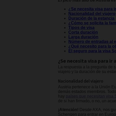
El pico más alto de Austria es
¿Se necesita visa para i
Nacionalidad del viajero
Duración de la estancia
¿Cómo se solicita la f
Tipos de visa
Corta duración
Larga duración
Número de entradas al
¿Qué necesito para la o
El seguro para la visa 
¿Se necesita visa para ir 
La respuesta a la pregunta de s
viajero y la duración de su est
Nacionalidad del viajero
Austria pertenece a la Unión E
demás estados miembros. Todos
hay
países que necesitan visa
de si han firmado, o no, un acu
¡Atención!
Desde AXA, nos gusta
Schengen para entrar en Europa,