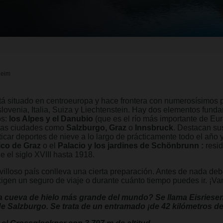
heim
Está situado en centroeuropa y hace frontera con numerosísimos
lovenia, Italia, Suiza y Liechtenstein. Hay dos elementos fund
os:
los Alpes y el Danubio
(que es el río más importante de Eur
ras ciudades como
Salzburgo, Graz
o
Innsbruck
. Destacan su
icar deportes de nieve a lo largo de prácticamente todo el año 
ico de Graz
o el
Palacio y los jardines de Schönbrunn :
resid
 el siglo XVIII hasta 1918.
villoso país conlleva una cierta preparación. Antes de nada debe
xigen un seguro de viaje o durante cuánto tiempo puedes ir. ¡Va
la cueva de hielo más grande del mundo? Se llama Eisriesen
e Salzburgo. Se trata de un entramado ¡de 42 kilómetros de