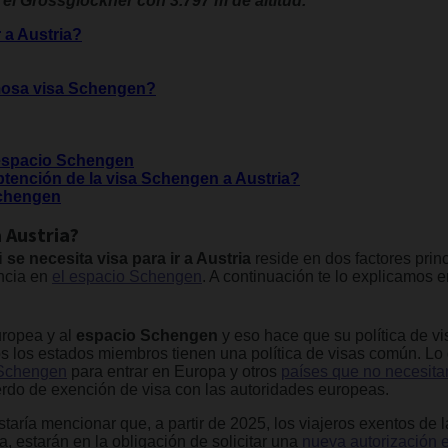
 el Grossglockner con 3.797 m de altitud.
r a Austria?
amosa visa Schengen?
 espacio Schengen
btención de la visa Schengen a Austria?
Schengen
a Austria?
i
se necesita visa para ir a Austria
reside en dos factores princ
ancia en
el espacio Schengen
. A continuación te lo explicamos e
uropea y al
espacio Schengen
y eso hace que su política de vi
 los estados miembros tienen una política de visas común. Lo
 Schengen
para entrar en Europa y otros
países que no necesit
erdo de exención de visa con las autoridades europeas.
ría mencionar que, a partir de 2025, los viajeros exentos de l
 estarán en la obligación de solicitar una
nueva autorización e