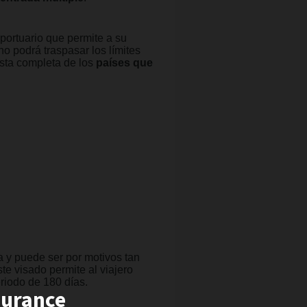
oportuario que permite a su
o podrá traspasar los límites
ista completa de los
países que
a y puede ser por motivos tan
ste visado permite al viajero
riodo de 180 días.
surance