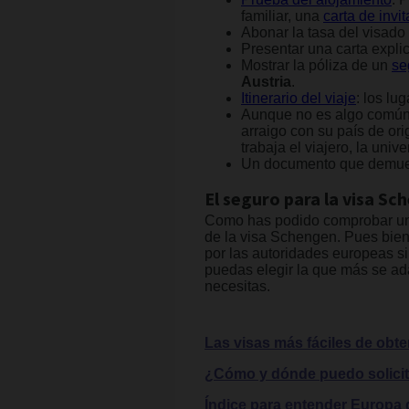
familiar, una
carta de inv
Abonar la tasa del visado
Presentar una carta expli
Mostrar la póliza de un
se
Austria
.
Itinerario del viaje
: los lu
Aunque no es algo común,
arraigo con su país de or
trabaja el viajero, la uni
Un documento que demue
El seguro para la visa S
Como has podido comprobar un
de la visa Schengen. Pues bien
por las autoridades europeas 
puedas elegir la que más se ada
necesitas.
Las visas más fáciles de obt
¿Cómo y dónde puedo solicit
Índice para entender Europa 