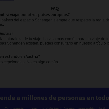
FAQ
mitirá viajar por otros países europeos?
 los países del espacio Schengen siempre que respetes la regla 
as.
Austria?
a naturaleza de tu viaje. La visa más común para un viaje de tu
visas Schengen existen, puedes consultarlo en nuestro artículo 
en estando en Austria?
 excepcionales. No es algo común.
iende a millones de personas en tod
Con nuestro seguro de viaje también podemos cuidar de ti