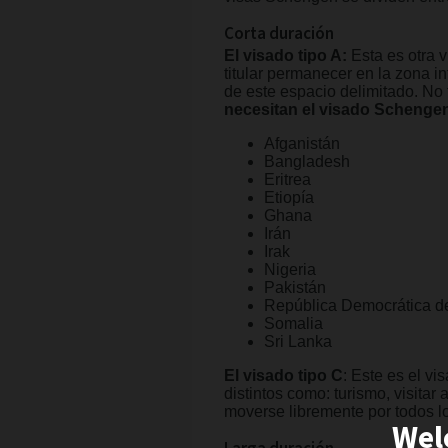
Corta duración
El visado tipo A:
Esta es otra 
titular permanecer en la zona i
de este espacio delimitado. No t
necesitan el visado Schengen
Afganistán
Bangladesh
Eritrea
Etiopía
Ghana
Irán
Irak
Nigeria
Pakistán
República Democrática d
Somalia
Sri Lanka
El visado tipo C
: Este es el v
distintos como: turismo, visitar
moverse libremente por todos 
Wel