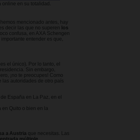
 online en su totalidad.
o hemos mencionado antes, hay
 es decir las que no superen
los
poco confusa, en AXA Schengen
 importante entender es que,
s el único). Por lo tanto, el
 residencia. Sin embargo,
Pero, ¡no te preocupes! Como
 las autoridades de otro país
 de España en La Paz, en el
en Quito o bien en la
sa a Austria
que necesitas. Las
 entrada múltiple
.