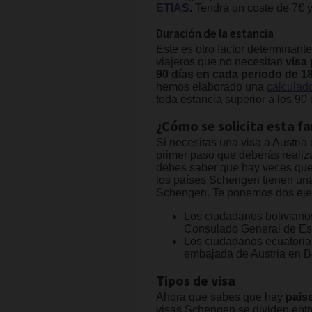
ETIAS
.
Tendrá un coste de 7€ y 
Duración de la estancia
Este es otro factor determinant
viajeros que no necesitan
visa 
90 días en cada periodo de 1
hemos elaborado una
calculad
toda estancia superior a los 90 
¿Cómo se solicita esta f
Si necesitas una visa a Austria 
primer paso que deberás realiz
debes saber que hay veces que 
los países Schengen tienen una 
Schengen. Te ponemos dos eje
Los ciudadanos boliviano
Consulado General de Esp
Los ciudadanos ecuatoria
embajada de Austria en B
Tipos de visa
Ahora que sabes que hay
país
visas Schengen se dividen entr